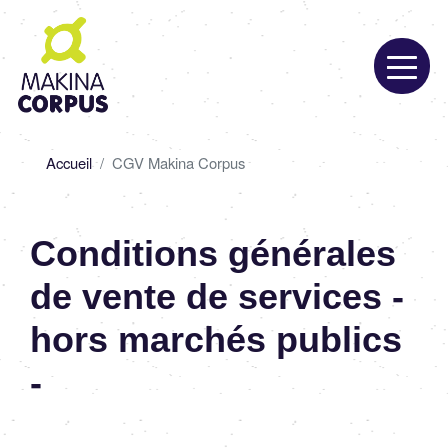
Aller
au
contenu
principal
Fil
Accueil
CGV Makina Corpus
d'Ariane
Conditions générales
de vente de services -
hors marchés publics
-