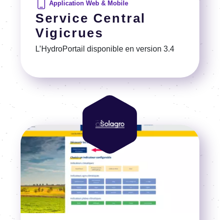
Application Web & Mobile
Service Central
Vigicrues
L’Hy­dro­Por­tail dispo­nible en version 3.4
Voir la référence
Image
Image