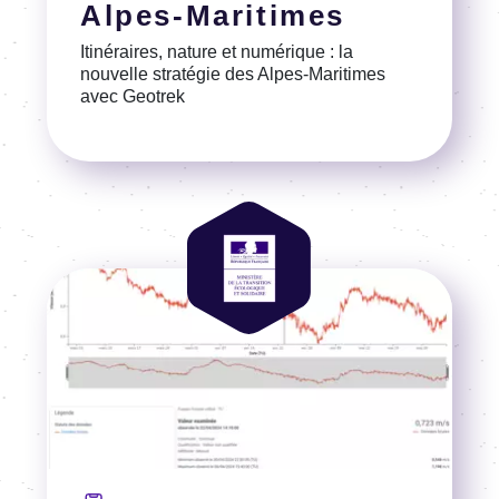
Alpes-Maritimes
Itiné­raires, nature et numé­rique : la
nouvelle stra­té­gie des Alpes-Mari­times
avec Geotrek
Voir la référence
Image
Image