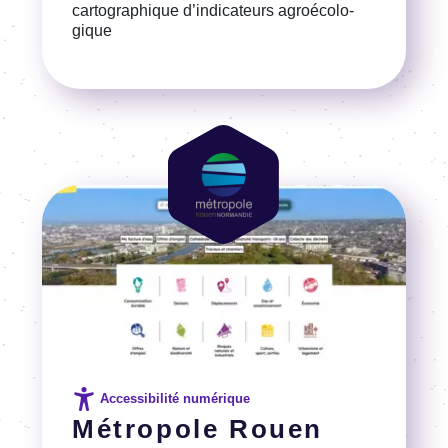
carto­gra­phique d’in­di­ca­teurs agroé­­co­­lo­­
gique
Voir la référence
Image
Image
Accessibilité numérique
Métropole Rouen