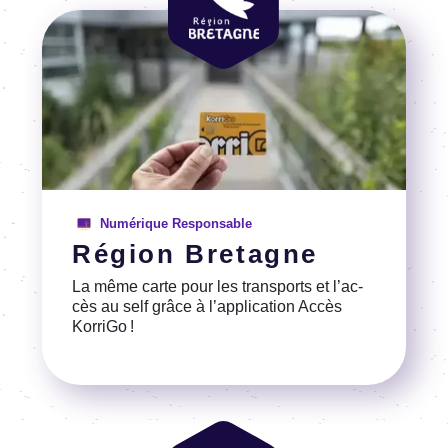
Image
Numérique Responsable
Région Bretagne
La même carte pour les trans­ports et l’ac­
cès au self grâce à l’ap­pli­ca­tion Accès
KorriGo !
Voir la référence
Image