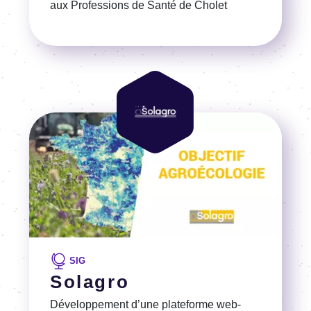
aux Profes­sions de Santé de Cholet
Voir la référence
Image
Image
SIG
Solagro
Déve­lop­pe­ment d’une plate­forme web-