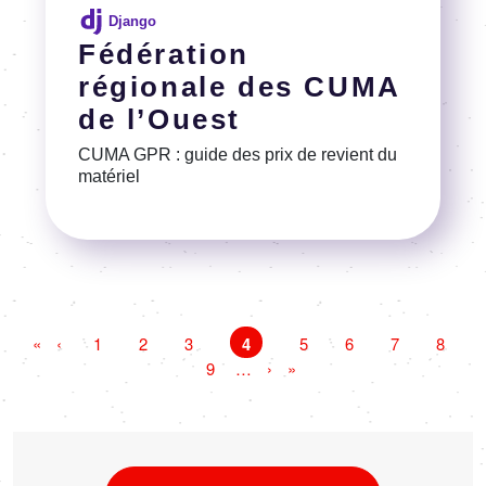
Django
Fédération
régionale des CUMA
de l’Ouest
CUMA GPR : guide des prix de revient du
matériel
Voir la référence
Pagination
Première
«
Page
‹
Page
1
Page
2
Page
3
Page
4
Page
5
Page
6
Page
7
Page
8
page
précédente
Page
9
…
Page
›
Dernière
»
suivante
page