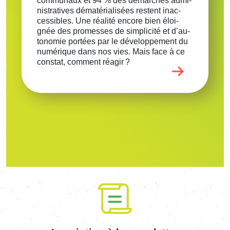
commu­naux et 94 % des démarches admi­
nis­tra­tives déma­té­ria­li­sées restent inac­
ces­sibles. Une réalité encore bien éloi­
gnée des promesses de simpli­cité et d’au­
to­no­mie portées par le déve­lop­pe­ment du
numé­rique dans nos vies. Mais face à ce
constat, comment réagir ?