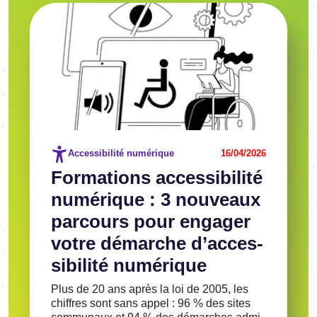
Image
Voir l'article
Accessibilité numérique
16/04/2026
Forma­tions acces­si­bi­lité
numé­rique : 3 nouveaux
parcours pour enga­ger
votre démarche d’ac­ces­
si­bi­lité numé­rique
Plus de 20 ans après la loi de 2005, les
chiffres sont sans appel : 96 % des sites