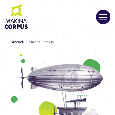
Aller
au
contenu
principal
Fil
Accueil
Makina Corpus
d'Ariane
Image