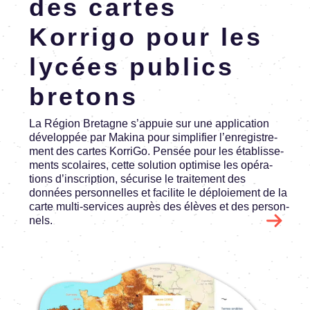
des cartes
Korrigo pour les
lycées publics
bretons
La Région Bretagne s’ap­puie sur une appli­ca­tion
déve­lop­pée par Makina pour simpli­fier l’en­re­gis­tre­
ment des cartes KorriGo. Pensée pour les établis­se­
ments scolaires, cette solu­tion opti­mise les opéra­
tions d’ins­crip­tion, sécu­rise le trai­te­ment des
données person­nelles et faci­lite le déploie­ment de la
carte multi-services auprès des élèves et des person­
nels.
Image