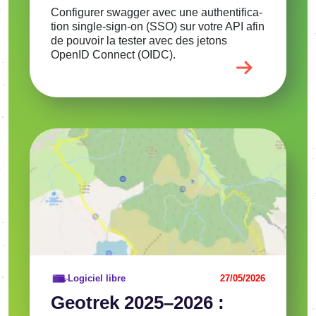
Confi­gu­rer swag­ger avec une authen­ti­fi­ca­
tion single-sign-on (SSO) sur votre API afin
de pouvoir la tester avec des jetons
OpenID Connect (OIDC).
Image
Voir l'article
Logiciel libre
27/05/2026
Geotrek 2025–2026 :