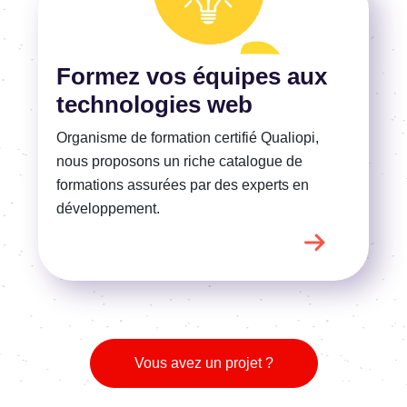
En savoir plus
Formez vos équipes aux
technologies web
Organisme de formation certifié Qualiopi,
nous proposons un riche catalogue de
formations assurées par des experts en
développement.
Vous avez un projet ?