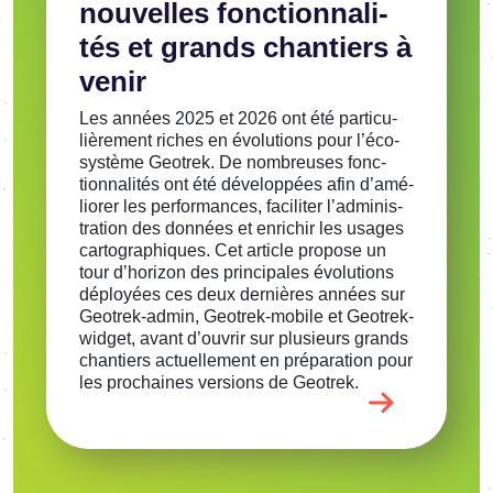
nouvelles fonc­tion­na­li­
tés et grands chan­tiers à
venir
Les années 2025 et 2026 ont été parti­cu­
liè­re­ment riches en évolu­tions pour l’éco­
sys­tème Geotrek. De nombreuses fonc­
tion­na­li­tés ont été déve­lop­pées afin d’amé­
lio­rer les perfor­mances, faci­li­ter l’ad­mi­nis­
tra­tion des données et enri­chir les usages
carto­gra­phiques. Cet article propose un
tour d’ho­ri­zon des prin­ci­pales évolu­tions
déployées ces deux dernières années sur
Geotrek-admin, Geotrek-mobile et Geotrek-
widget, avant d’ou­vrir sur plusieurs grands
chan­tiers actuel­le­ment en prépa­ra­tion pour
les prochaines versions de Geotrek.