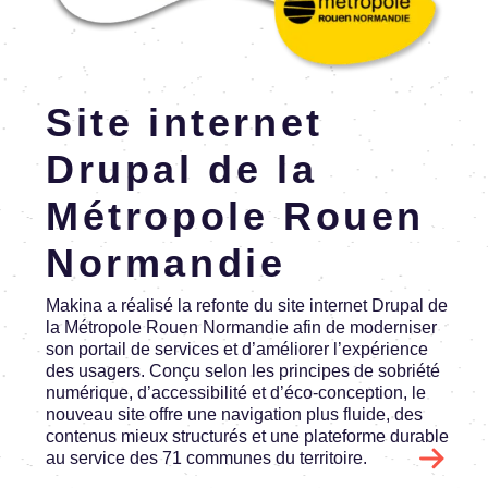
En savoir plus
Site inter­net
Drupal de la
Métro­pole Rouen
Norman­die
Makina a réalisé la refonte du site inter­net Drupal de
la Métro­pole Rouen Norman­die afin de moder­ni­ser
son portail de services et d’amé­lio­rer l’ex­pé­rience
des usagers. Conçu selon les prin­cipes de sobriété
numé­rique, d’ac­ces­si­bi­lité et d’éco-concep­tion, le
nouveau site offre une navi­ga­tion plus fluide, des
conte­nus mieux struc­tu­rés et une plate­forme durable
au service des 71 communes du terri­toire.