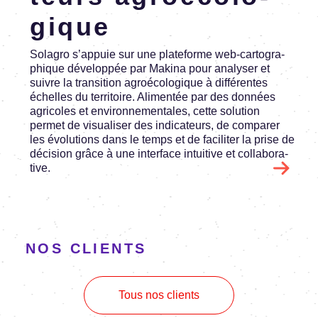
gique
Sola­gro s’ap­puie sur une plate­forme web-carto­gra­
phique déve­lop­pée par Makina pour analy­ser et
suivre la tran­si­tion agroé­co­lo­gique à diffé­rentes
échelles du terri­toire. Alimen­tée par des données
agri­coles et envi­ron­ne­men­tales, cette solu­tion
permet de visua­li­ser des indi­ca­teurs, de compa­rer
les évolu­tions dans le temps et de faci­li­ter la prise de
déci­sion grâce à une inter­face intui­tive et colla­bo­ra­
tive.
NOS CLIENTS
Tous nos clients