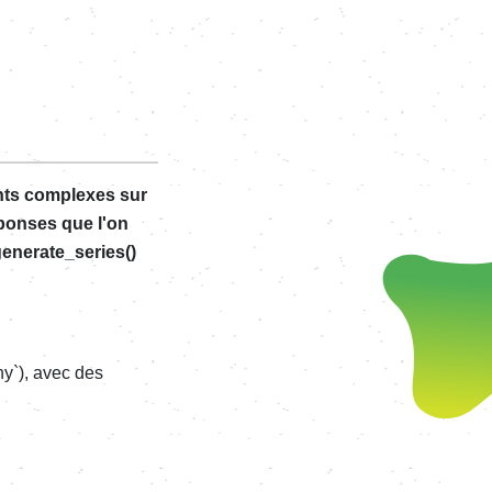
ents complexes sur
éponses que l'on
generate_series()
ny`), avec des