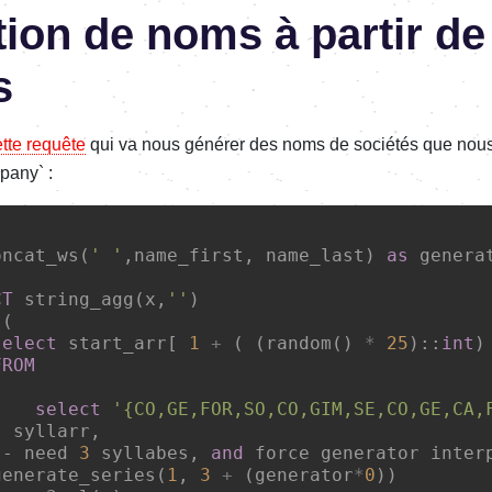
ion de noms à partir de
s
ette requête
qui va nous générer des noms de sociétés que nous 
pany` :
oncat_ws(
' '
,name_first, name_last) 
as
 generat
CT
 string_agg(x,
''
)

(

select
 start_arr[ 
1
+
 ( (random() 
*
25
)::
int
)
FROM


select
'{CO,GE,FOR,SO,CO,GIM,SE,CO,GE,CA,
 syllarr,

-- need 
3
 syllabes, 
and
 force generator inter
generate_series(
1
, 
3
+
 (generator
*
0
))
