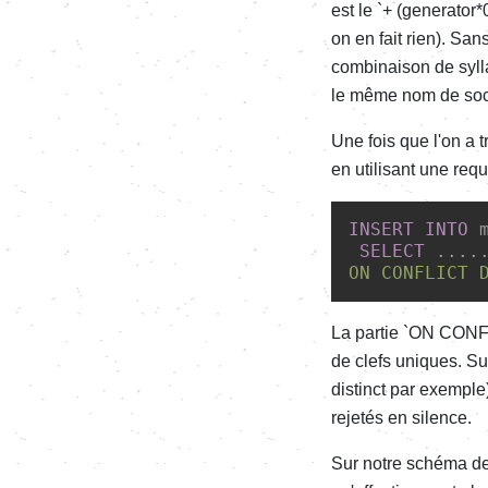
est le `+ (generator*
on en fait rien). San
combinaison de sylla
le même nom de soci
Une fois que l'on a t
en utilisant une requ
INSERT
INTO
 
SELECT
 ....
ON
La partie `ON CONFL
de clefs uniques. Su
distinct par exemple
rejetés en silence.
Sur notre schéma de