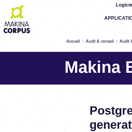
Logicie
Top
APPLICATI
-
Main
navigation
Fil
Accueil
Audit & conseil
Audit 
d'Ariane
Makina 
Postgre
generat