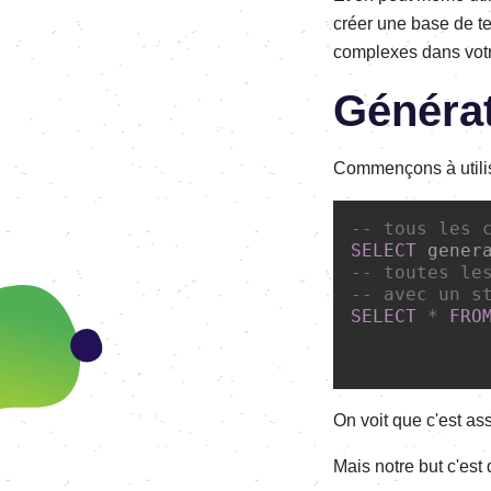
créer une base de te
complexes dans votr
Générat
Commençons à utilis
-- tous les 
SELECT
 gener
-- toutes le
-- avec un s
SELECT
*
FRO
On voit que c'est as
Mais notre but c'est 