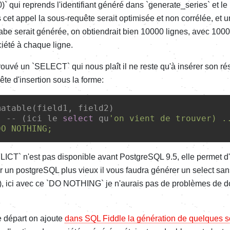
0)` qui reprends l'identifiant généré dans `generate_series` et le
s cet appel la sous-requête serait optimisée et non corrélée, et 
be serait générée, on obtiendrait bien 10000 lignes, avec 10000
été à chaque ligne.
rouvé un `SELECT` qui nous plaît il ne reste qu'à insérer son rés
ête d'insertion sous la forme:
matable(field1, field2)

. 
-- (ici le 
select
 qu
'on vient de trouver) .
ICT` n'est pas disponible avant PostgreSQL 9.5, elle permet d'i
r un postgreSQL plus vieux il vous faudra générer un select san
), ici avec ce `DO NOTHING` je n'aurais pas de problèmes de do
 départ on ajoute
dans SQL Fiddle la génération de quelques s