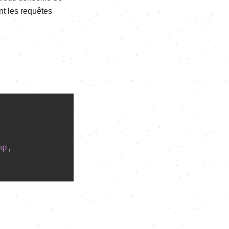
nt les requêtes
mp
,
