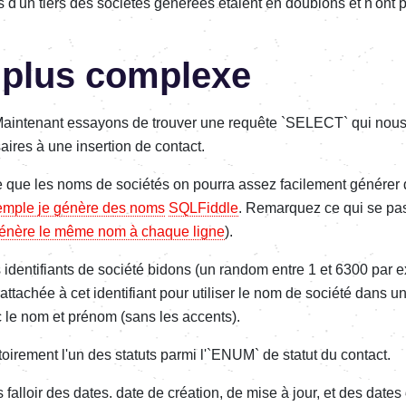
s d'un tiers des sociétés générées étaient en doublons et n'ont 
 plus complexe
Maintenant essayons de trouver une requête `SELECT` qui nous a
ires à une insertion de contact.
que les noms de sociétés on pourra assez facilement générer
xemple je génère des noms
SQLFiddle
. Remarquez ce qui se pass
 génère le même nom à chaque ligne
).
identifiants de société bidons (un random entre 1 et 6300 par e
rattachée à cet identifiant pour utiliser le nom de société dans 
 le nom et prénom (sans les accents).
toirement l'un des statuts parmi l'`ENUM` de statut du contact.
 falloir des dates. date de création, de mise à jour, et des dates