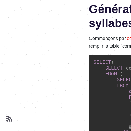
Générat
syllabe
Commençons par
c
remplir la table `com
SELECT
(

SELECT
 c
FROM
 (

SELE
FROM
 
            (
            )
            