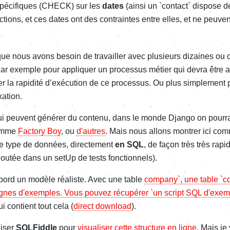
spécifiques (CHECK) sur les
dates
(ainsi un `contact` dispose 
actions, et ces dates ont des contraintes entre elles, et ne peuve
 que nous avons besoin de travailler avec plusieurs dizaines ou 
Par exemple pour appliquer un processus métier qui devra être 
r la rapidité d’exécution de ce processus. Ou plus simplement po
xation.
s qui peuvent générer du contenu, dans le monde Django on pour
comme
Factory Boy
, ou
d'autres
. Mais nous allons montrer ici co
 type de données, directement
en SQL
, de façon très très rap
outée dans un setUp de tests fonctionnels).
abord un modèle réaliste. Avec une table
company`, une table `co
 lignes d'exemples. Vous pouvez récupérer `un script SQL d'exe
i contient tout cela (
direct download
).
liser
SQLFiddle
pour
visualiser cette structure en ligne
. Mais je