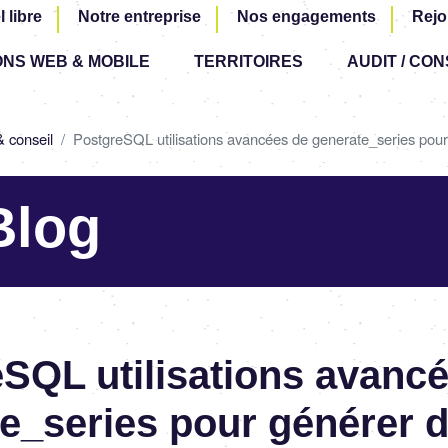
Aller
l libre
Notre entreprise
Nos engagements
Rejo
au
ONS WEB & MOBILE
TERRITOIRES
contenu
AUDIT / CON
principal
& conseil
PostgreSQL utilisations avancées de generate_series pou
Blog
SQL utilisations avanc
e_series pour générer 