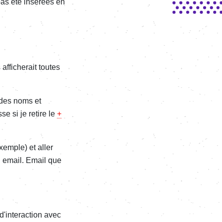
pas été insérées en
fficherait toutes
 des noms et
e si je retire le
+
xemple) et aller
un email. Email que
 d'interaction avec