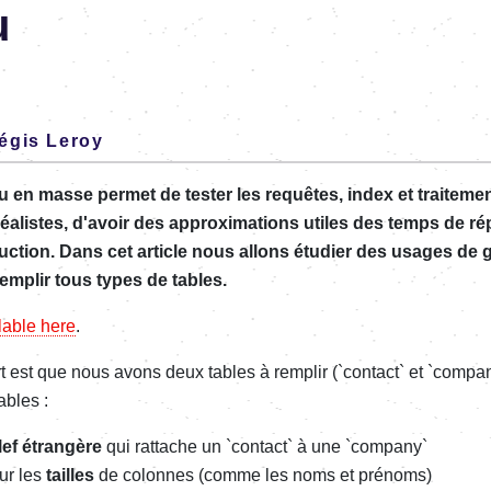
u
égis Leroy
 en masse permet de tester les requêtes, index et traitem
éalistes, d'avoir des approximations utiles des temps de r
uction. Dans cet article nous allons étudier des usages de 
emplir tous types de tables.
lable here
.
t est que nous avons deux tables à remplir (`contact` et `compa
ables :
lef étrangère
qui rattache un `contact` à une `company`
ur les
tailles
de colonnes (comme les noms et prénoms)