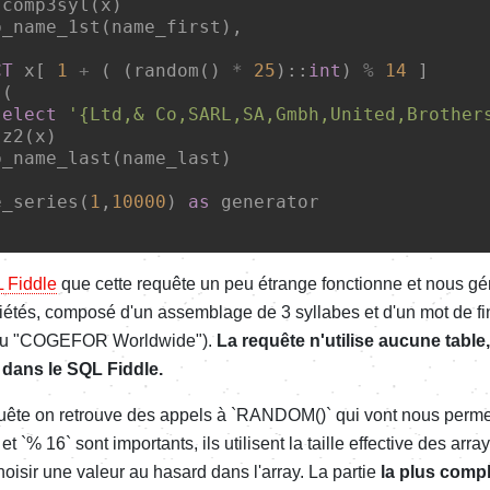
 comp3syl(x)

p_name_1st(name_first),

CT
 x[ 
1
+
 ( (random() 
*
25
)::
int
) 
%
14
 ]

 (        

select
'{Ltd,& Co,SARL,SA,Gmbh,United,Brother
 z2(x)

p_name_last(name_last)

e_series(
1
,
10000
) 
as
 generator

L Fiddle
que cette requête un peu étrange fonctionne et nous gé
étés, composé d'un assemblage de 3 syllabes et d'un mot de fi
 "COGEFOR Worldwide").
La requête n'utilise aucune table
dans le SQL Fiddle.
uête on retrouve des appels à `RANDOM()` qui vont nous permett
 et `% 16` sont importants, ils utilisent la taille effective des arr
oisir une valeur au hasard dans l'array. La partie
la plus comp