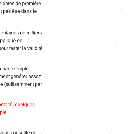
de dates de première
nt pas être dans le
centaines de milliers
appliqué en
ur tester la validité
ra par exemple
mment générer assez
ide (suffisamment par
ntact`, quelques
mple
 vous conseille de