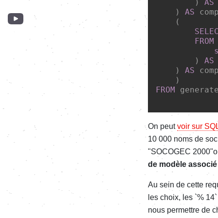
        ) 
AS
    ) 
AS
 com
    (

SELE
FROM
        ) 
AS
    ) 
AS
 com
FROM
 generat
On peut
voir sur SQ
10 000 noms de soci
"SOCOGEC 2000"ou
de modèle associé 
Au sein de cette req
les choix, les `% 14`
nous permettre de ch