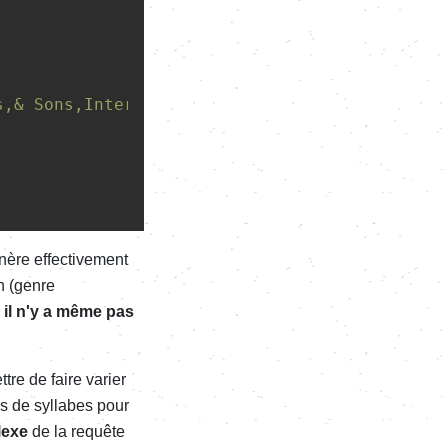
s,& Sons,International,Ext,Worldwide,Global,2
nère effectivement
n (genre
, il n'y a même pas
re de faire varier
ays de syllabes pour
lexe
de la requête