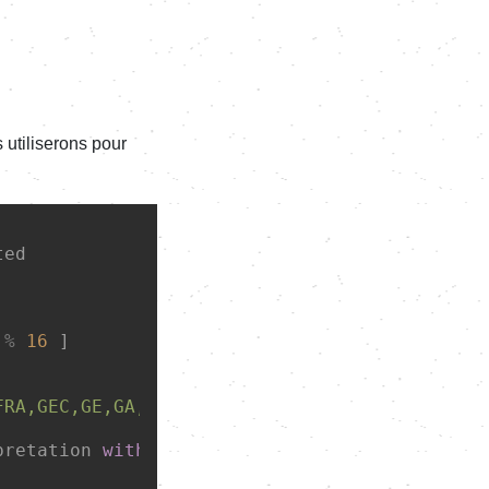
utiliserons pour
ed

 
%
16
 ]

FRA,GEC,GE,GA,FRO,GIP}'
::text[] 
as
 start_arr

pretation 
with
 the 
'*0'
 (
else
3
 same syllabes