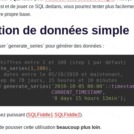
st et de jouer ce SQL dedans, vous pourrez tester plus facileme
e propre base.
ion de données simple
er `generate_series` pour générer des données :
chiffres entre 1 et 100 (step 1 par défaut)
ate_series(
1
,
100
);
s dates entre le 05/10/2010 et maintenant,
tep de 78 jours, 15 heures et 10 minutes
M
 generate_series(
'2010-10-05 00:00'
::
timesta
CURRENT_TIMESTAMP
,

'8 days 15 hours 12min'
);
sez puissant (
SQLFiddle1
SQLFiddle2
).
de pousser cette utilisation
beaucoup plus loin
.