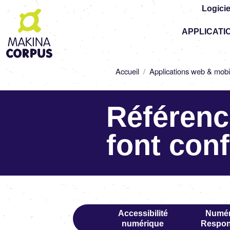
Logicie
Top
APPLICATI
-
Main
navigation
Fil
Accueil
Applications web & mobi
d'Ariane
Référenc
font con
Accessibilité
Numér
numérique
Respon