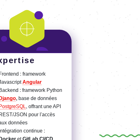
xpertise
Frontend : framework
Javascript
Angular
Backend : framework Python
Django
,
base de données
PostgreSQL
, offrant une API
REST/JSON pour l'accès
aux données
Intégration continue :
Docker
et
GitLab CI/CD