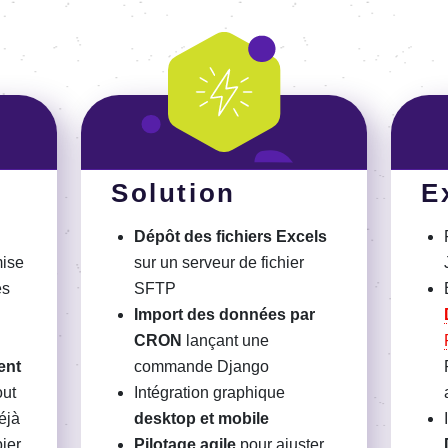
Solution
E
Dépôt des fichiers Excels
mise
sur un serveur de fichier
es
SFTP
Import des données par
CRON
lançant une
ent
commande Django
out
Intégration graphique
éjà
desktop et mobile
pier
Pilotage agile
pour ajuster