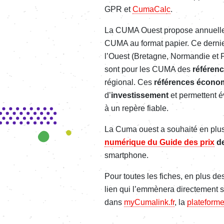
GPR et
CumaCal
c
.
La CUMA Ouest propose annuellem
CUMA au format papier. Ce dernier
l’Ouest (Bretagne, Normandie et Pa
sont pour les CUMA des
référenc
régional. Ces
références écono
d’
investissement
et permettent é
à un repère fiable.
La Cuma ouest a souhaité en plus 
numérique du Guide des prix
de
smartphone.
Pour toutes les fiches, en plus de
lien qui l’emmènera directement s
dans
myCumalink.fr
, la
plateform