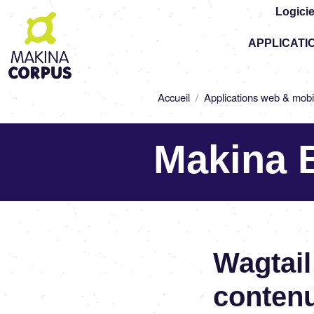
Logicie
Top
APPLICATI
-
Main
navigation
Fil
Accueil
Applications web & mobi
d'Ariane
Makina 
Wagtail
contenu