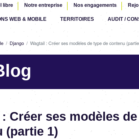
Aller
l libre
Notre entreprise
Nos engagements
Rejo
au
ONS WEB & MOBILE
TERRITOIRES
contenu
AUDIT / CON
principal
le
Django
Wagtail : Créer ses modèles de type de contenu (partie
Blog
 : Créer ses modèles de
 (partie 1)