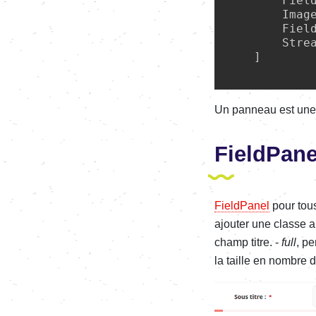
        Fiel
        Imag
        Fiel
        Stre
    ]

Un panneau est une 
FieldPane
FieldPanel
pour tou
ajouter une classe a
champ titre. -
full
, p
la taille en nombre