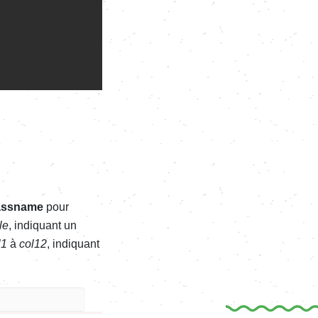
assname
pour
tle
, indiquant un
l1
à
col12
, indiquant