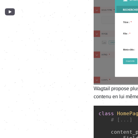
Wagtail propose plu
contenu en lui mêm
class
HomePa
# [...]
    content_p