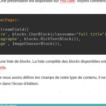
Une présentation est disponible sur
YouTube
. Voyons comment 
ge
(
Page
)
:
treamField([

tre'
, blocks.CharBlock(classname=
"full title"
ragraphe'
, blocks.RichTextBlock()),

age'
, ImageChooserBlock()),

une liste de
blocks
. La liste complète des
blocks
disponibles est
elle
.
 nous avons définis les champs de notre type de contenu, il ne
er dans l'écran d'édition.