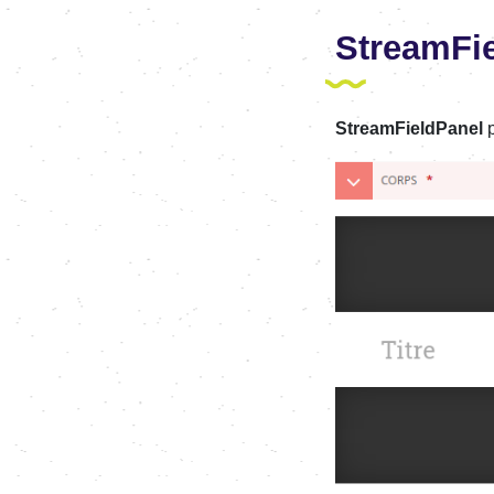
StreamFi
StreamFieldPanel
p