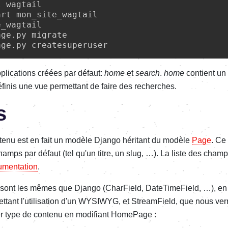
 wagtail

rt mon_site_wagtail

_wagtail

ge.py migrate

lications créées par défaut:
home
et
search
.
home
contient un
finis une vue permettant de faire des recherches.
s
enu est en fait un modèle Django héritant du modèle
Page
. Ce
amps par défaut (tel qu'un titre, un slug, …). La liste des champ
umentation
.
 sont les mêmes que Django (CharField, DateTimeField, …), e
ttant l'utilisation d'un WYSIWYG, et StreamField, que nous verr
r type de contenu en modifiant HomePage :