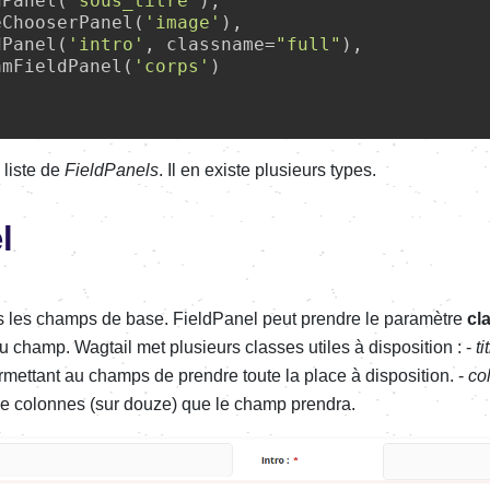
dPanel(
'sous_titre'
),

eChooserPanel(
'image'
),

dPanel(
'intro'
, classname=
"full"
),

amFieldPanel(
'corps'
)

liste de
FieldPanels
. Il en existe plusieurs types.
l
s les champs de base. FieldPanel peut prendre le paramètre
cl
u champ. Wagtail met plusieurs classes utiles à disposition : -
ti
ermettant au champs de prendre toute la place à disposition. -
co
 de colonnes (sur douze) que le champ prendra.