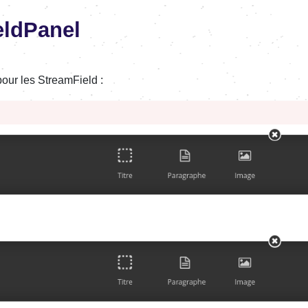
eldPanel
our les StreamField :