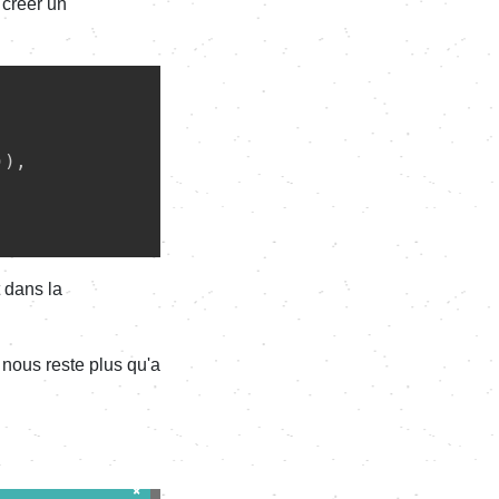
créer un
)),

 dans la
 nous reste plus qu'a