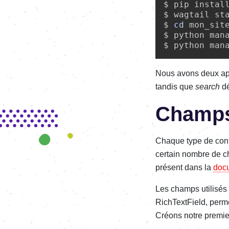
$ pip install
$ wagtail sta
$ 
cd
 mon_site
$ python mana
Nous avons deux app
tandis que
search
dé
Champ
Chaque type de cont
certain nombre de ch
présent dans la
doc
Les champs utilisés
RichTextField, perme
Créons notre premie