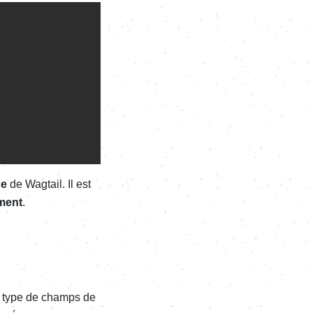
ge
de Wagtail. Il est
ment
.
s type de champs de