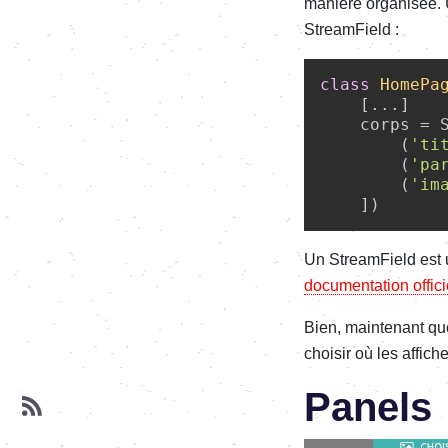
manière organisée. 
StreamField :
class
HomePa
    [...]

    corps = S
        (
'ti
        (
'pa
        (
'im
Un StreamField est 
documentation offici
Bien, maintenant que
choisir où les affich
Panels