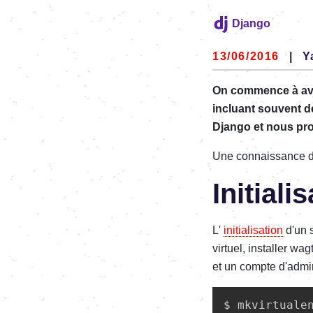
Django
13/06/2016
|
Y
On commence à avoi
incluant souvent d
Django et nous pr
Une connaissance d
Initiali
L'
initialisation
d'un s
virtuel, installer wa
et un compte d'admin
$ mkvirtualen