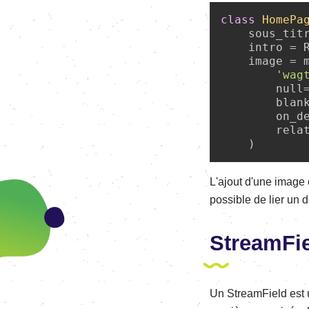
class
HomePa
    sous_tit
    intro = R
    image = m
'wag
        null
        blan
        on_de
        rela
L'ajout d'une image
possible de lier un
StreamFi
Un StreamField est 