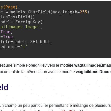
ge
(
Page
)
:
re = models.CharField(max_length=
255
)

ichTextField()

odels.ForeignKey(

tailimages.Image'
,

=
True
,

k=
True
,

lete=models.SET_NULL,

ted_name=
'+'
 est une simple ForeignKey vers le modèle
wagtailimages.Ima
 document de la même facon avec le modèle
wagtaildocs.Docu
eld
un champ un peu particulier permettant le mélange de plusieur