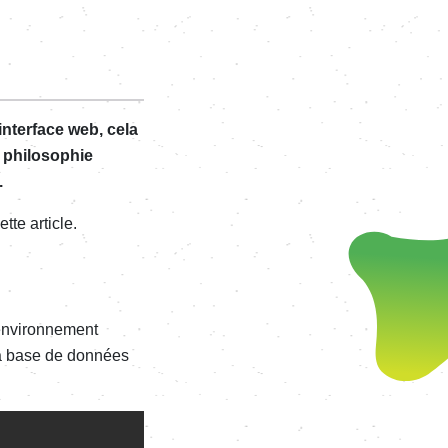
nterface web, cela
 philosophie
.
tte article.
n environnement
r la base de données