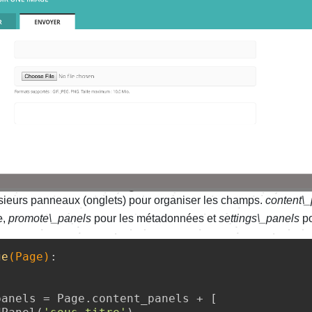
sieurs panneaux (onglets) pour organiser les champs.
content\
e,
promote\_panels
pour les métadonnées et
settings\_panels
po
ge
(
Page
)
:
anels = Page.content_panels + [
