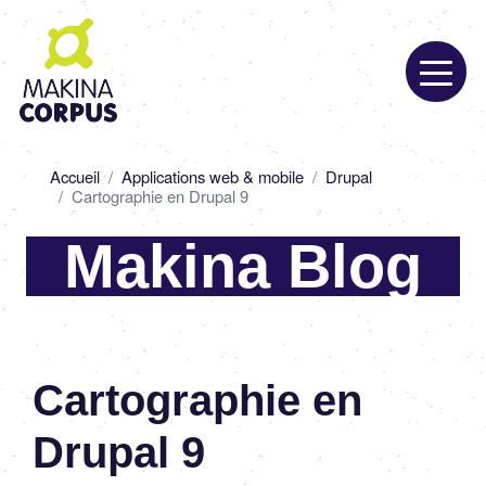
Aller
au
contenu
principal
Fil
Accueil
Applications web & mobile
Drupal
d'Ariane
Cartographie en Drupal 9
Makina Blog
Cartographie en
Drupal 9