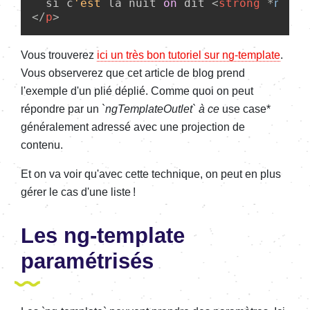
  si c
'est
 la nuit 
on
 dit 
<
strong
 *
ngTem
</
p
>
Vous trouverez
ici un très bon tutoriel sur ng-template
.
Vous observerez que cet article de blog prend
l'exemple d'un plié déplié. Comme quoi on peut
répondre par un `
ngTemplateOutlet` à ce
use case*
généralement adressé avec une projection de
contenu.
Et on va voir qu'avec cette technique, on peut en plus
gérer le cas d'une liste !
Les ng-template
paramétrisés