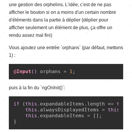
une gestion des orphelins. L'idée, c'est de ne pas
afficher le bouton si on a moins d'un certain nombre
d'éléments dans la partie à déplier (déplier pour
afficher seulement un élément de plus, ça offre un
rendu assez mal fini)
Vous ajoutez une entrée `orphans` (par défaut, mettons
1) :
@
Input
()
 orphans = 
1
puis à la fin du `ngOnInit()`:
if
 (
this
.
expandableItems
.
length
 <= 
this
.
this
.
alwaysDisplayedItems
 = 
this
.
ite
this
.
expandableItems
 = [];	
