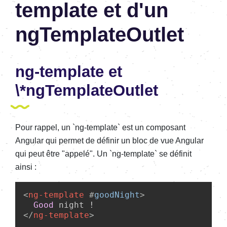
template et d'un
ngTemplateOutlet
ng-template et
\*ngTemplateOutlet
Pour rappel, un `ng-template` est un composant
Angular qui permet de définir un bloc de vue Angular
qui peut être "appelé". Un `ng-template` se définit
ainsi :
<
ng-
template
#
goodNight
>
Good
</
ng-
template
>