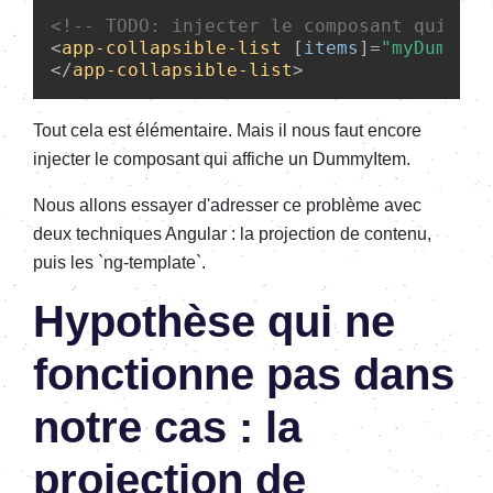
<!-- 
TODO:
 injecter le composant qui aff
<
app-collapsible-list
 [
items
]=
"myDummyIt
</
app-collapsible-list
>
Tout cela est élémentaire. Mais il nous faut encore
injecter le composant qui affiche un DummyItem.
Nous allons essayer d'adresser ce problème avec
deux techniques Angular : la projection de contenu,
puis les `ng-template`.
Hypothèse qui ne
fonctionne pas dans
notre cas : la
projection de