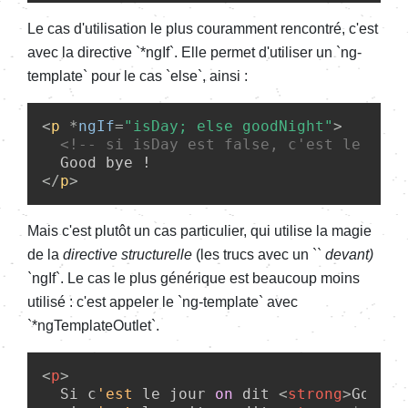
Le cas d'utilisation le plus couramment rencontré, c'est
avec la directive `*ngIf`. Elle permet d'utiliser un `ng-
template` pour le cas `else`, ainsi :
<
p
 *
ngIf
=
"isDay; else goodNight"
>
<!-- si isDay est false, c'est le temp
</
p
>
Mais c'est plutôt un cas particulier, qui utilise la magie
de la
directive structurelle
(les trucs avec un `
` devant)
`
ngIf`. Le cas le plus générique est beaucoup moins
utilisé : c'est appeler le `ng-template` avec
`*ngTemplateOutlet`.
<
p
>
  Si c
'est
 le jour 
on
 dit 
<
strong
>
Good b