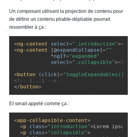
Un composant utilisant la projection de contenu pour
de définir un contenu pliable-dépliable pourrait
ressembler à ça :
<
ng-content
select
=
".introduction"
>
<!-- 
<
ng-content
 [@
expandCollapse
]=
""
            *
ngIf
=
"expanded"
select
=
".collapsible"
>
<!-- c
<
button
 (
click
)=
"toggleExpandables()"
 [
n
<!-- (...) -->
</
button
>
Et serait appelé comme ça :
<
app-collapsible-content
>
<
p
class
=
"introduction"
>
Lorem ipsum
</
p
<
p
class
=
"collapsible"
>