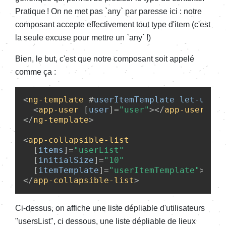
Pratique ! On ne met pas `any` par paresse ici : notre
composant accepte effectivement tout type d'item (c'est
la seule excuse pour mettre un `any` !)
Bien, le but, c'est que notre composant soit appelé
comme ça :
<
ng-template
 #
userItemTemplate
let-user
=
<
app-user
 [
user
]=
"user"
>
</
app-user
>
</
ng-template
>
<
app-collapsible-list
  [
items
]=
"userList"
  [
initialSize
]=
"10"
  [
itemTemplate
]=
"userItemTemplate"
>
</
app-collapsible-list
>
Ci-dessus, on affiche une liste dépliable d'utilisateurs
"usersList", ci dessous, une liste dépliable de lieux