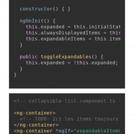
constructor
(
) { }

ngOnInit
(
) {

this
.
expanded
 = 
this
.
initialState
 ==
this
.
alwaysDisplayedItems
 = 
this
.
ite
this
.
expandableItems
 = 
this
.
items
.
sl
  }

public
toggleExpandables
(
) {

this
.
expanded
 = !
this
.
expanded
;

  }

}

<!-- collapsible-list.component.ts -->
<
ng-container
>
<!-- 
TODO:
 Ici les items toujours affi
</
ng-container
>
<
ng-container
 *
ngIf
=
"expandableItems.len