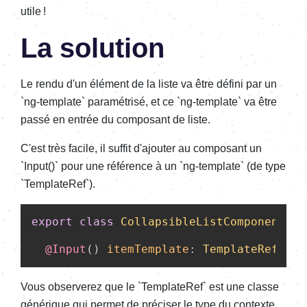
utile !
La solution
Le rendu d'un élément de la liste va être défini par un
`ng-template` paramétrisé, et ce `ng-template` va être
passé en entrée du composant de liste.
C'est très facile, il suffit d'ajouter au composant un
`Input()` pour une référence à un `ng-template` (de type
`TemplateRef`).
export
class
CollapsibleListComponent
<
T
>
@Input
() 
itemTemplate
: 
TemplateRef
<{
it
Vous observerez que le `TemplateRef` est une classe
générique qui permet de préciser le type du contexte.