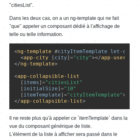
"citiesList".
Dans les deux cas, on a un ng-template qui ne fait
"que" appeler un composant dédié à l'affichage de
telle ou telle information.
<
ng-template
 #
cityItemTemplate
let-city
=
<
app-city
 [
city
]=
"city"
>
</
app-user
>
</
ng-template
>
<
app-collapsible-list
  [
items
]=
"citiesList"
  [
initialSize
]=
"10"
  [
itemTemplate
]=
"cityItemTemplate"
>
</
app-collapsible-list
>
Il ne reste plus qu'à appeler ce `itemTemplate` dans la
vue du composant générique de liste.
L'élément de la liste à afficher sera passé dans le