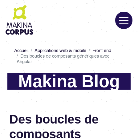
Aller
au
contenu
principal
Fil
Accueil
Applications web & mobile
Front end
d'Ariane
Des boucles de composants génériques avec
Angular
Makina Blog
Des boucles de
composants