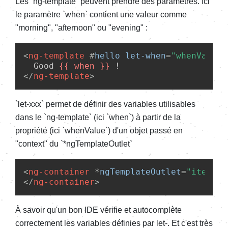
Les `ng-template` peuvent prendre des paramètres. Ici
le paramètre `when` contient une valeur comme
"morning", "afternoon" ou "evening" :
<
ng-template
 #
hello
let-when
=
"whenValue"
  Good 
{{ 
when
 }}
</
ng-template
>
`let-xxx` permet de définir des variables utilisables
dans le `ng-template` (ici `when`) à partir de la
propriété (ici `whenValue`) d'un objet passé en
"context" du `*ngTemplateOutlet`
<
ng-container
 *
ngTemplateOutlet
=
"itemTem
</
ng-container
>
À savoir qu'un bon IDE vérifie et autocomplète
correctement les variables définies par let-. Et c'est très