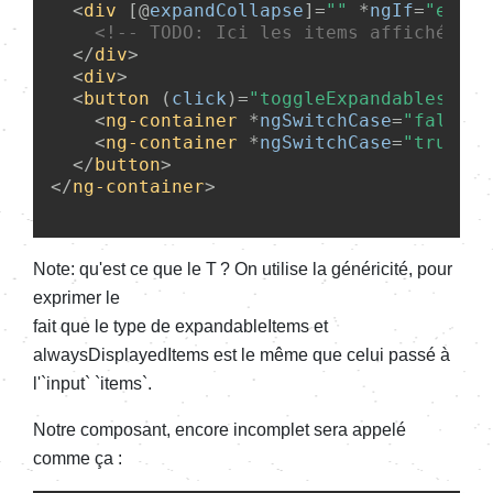
<
div
 [@
expandCollapse
]=
""
 *
ngIf
=
"expan
<!-- 
TODO:
 Ici les items affichés qu
</
div
>
<
div
>
<
button
 (
click
)=
"toggleExpandables()"
 
<
ng-container
 *
ngSwitchCase
=
"false"
>
<
ng-container
 *
ngSwitchCase
=
"true"
>
R
</
button
>
</
ng-container
>
Note: qu'est ce que le T ? On utilise la généricité, pour
exprimer le
fait que le type de expandableItems et
alwaysDisplayedItems est le même que celui passé à
l'`input` `items`.
Notre composant, encore incomplet sera appelé
comme ça :