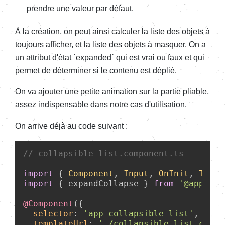
prendre une valeur par défaut.
À la création, on peut ainsi calculer la liste des objets à
toujours afficher, et la liste des objets à masquer. On a
un attribut d'état `expanded` qui est vrai ou faux et qui
permet de déterminer si le contenu est déplié.
On va ajouter une petite animation sur la partie pliable,
assez indispensable dans notre cas d'utilisation.
On arrive déjà au code suivant :
// collapsible-list.component.ts
import
 { 
Component
, 
Input
, 
OnInit
, 
Templ
import
 { expandCollapse } 
from
'@app/com
@Component
({

selector
: 
'app-collapsible-list'
,

templateUrl
: 
'./collapsible-list.compo