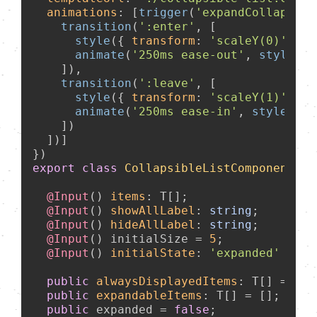
animations
: [
trigger
(
'expandCollapse'
,
transition
(
':enter'
, [

style
({ 
transform
: 
'scaleY(0)'
 }),

animate
(
'250ms ease-out'
, 
style
({ 
    ]),

transition
(
':leave'
, [

style
({ 
transform
: 
'scaleY(1)'
 }),

animate
(
'250ms ease-in'
, 
style
({ 
t
    ])

  ])]

export
class
CollapsibleListComponent
<T>
@Input
() 
items
: T[];

@Input
() 
showAllLabel
: 
string
;

@Input
() 
hideAllLabel
: 
string
;

@Input
() initialSize = 
5
;

@Input
() 
initialState
: 
'expanded'
 | 
'c
public
alwaysDisplayedItems
: T[] = [];

public
expandableItems
: T[] = [];

public
 expanded = 
false
;
