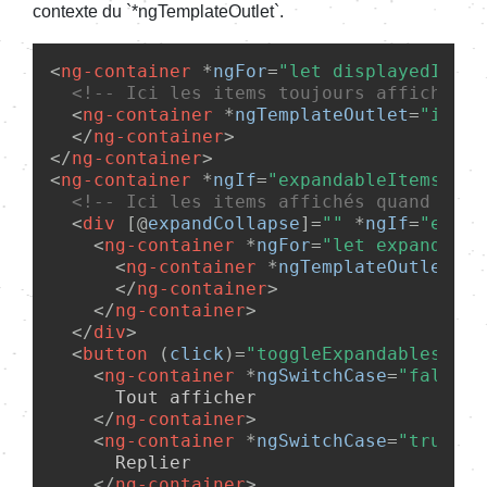
contexte du `*ngTemplateOutlet`.
<
ng-container
 *
ngFor
=
"let displayedItem 
<!-- Ici les items toujours affichés -
<
ng-container
 *
ngTemplateOutlet
=
"itemT
</
ng-container
>
</
ng-container
>
<
ng-container
 *
ngIf
=
"expandableItems.len
<!-- Ici les items affichés quand on e
<
div
 [@
expandCollapse
]=
""
 *
ngIf
=
"expan
<
ng-container
 *
ngFor
=
"let expandable
<
ng-container
 *
ngTemplateOutlet
=
"i
</
ng-container
>
</
ng-container
>
</
div
>
<
button
 (
click
)=
"toggleExpandables()"
 
<
ng-container
 *
ngSwitchCase
=
"false"
>
      Tout afficher

</
ng-container
>
<
ng-container
 *
ngSwitchCase
=
"true"
>
      Replier

</
ng-container
>