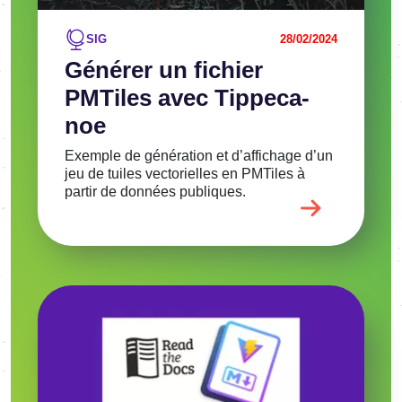
SIG
28/02/2024
Géné­rer un fichier
PMTiles avec Tippe­ca­
noe
Exemple de géné­ra­tion et d’af­fi­chage d’un
jeu de tuiles vecto­rielles en PMTiles à
partir de données publiques.
Image
Voir l'article