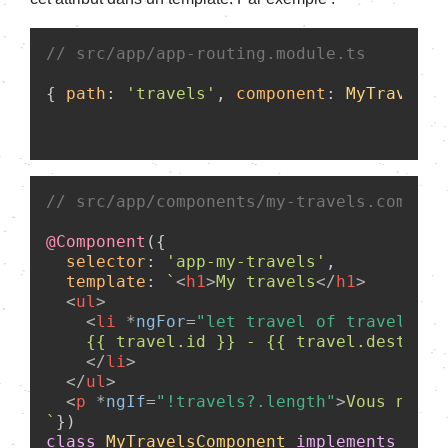
// src/app/app-routing.module.ts
{ 
path
: 
'travels'
, 
component
: 
MyTravelsC
// src/app/components/my-travels.compone
@Component
({

selector
: 
'app-my-travels'
,

template
: 
`
<
h1
>
My travels
</
h1
>
<
ul
>
<
li
 *
ngFor
=
"let travel of travels"
>
    {{ travel.id }} - {{ travel.destinat
</
li
>
</
ul
>
<
p
 *
ngIf
=
"!travels?.length"
>
Vous n'ave
`
class
MyTravelsComponent
implements
 ngOn