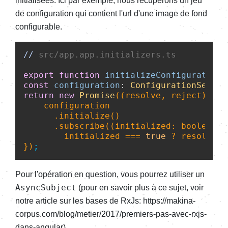
initialisées. Ici par exemple, nous récupérons un jeu
de configuration qui contient l'url d'une image de fond
configurable.
//
 src/app.app.initializers.ts
export
function
initializeConfiguration
(
const
configuration
: 
ConfigurationServic
return
new
Promise
(
(
resolve, reject
) =>
 
    configuration

      .
initialize
()

      .
subscribe
(
(
initialized: 
boolean
) 
        initialized === 
true
 ? 
resolve
(
t
})
Pour l'opération en question, vous pourrez utiliser un
AsyncSubject
(pour en savoir plus à ce sujet, voir
notre article sur les bases de RxJs: https://makina-
corpus.com/blog/metier/2017/premiers-pas-avec-rxjs-
dans-angular)