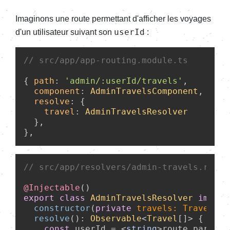
Imaginons une route permettant d'afficher les voyages
userId
d'un utilisateur suivant son
:
// src/app/app-routing.module.ts
{ 
path
: 
'admin/:userId/travels'
, 

component
: 
AdminTravelsComponent
,

resolve
: {

travel
: 
AdminTravelsResolver
  },

// src/app/resolvers/admin-travels.resol
@Injectable
export
class
AdminTravelsResolver
implem
constructor
(
private
 travels: TravelSer
resolve
(): 
Observable
<
Travel
[]> {

const
 userId = <
string
>route.
paramMa