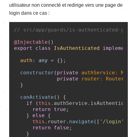
utilisateur non connecté et redirige vers une page de
login dans ce cas :
// src/app/guards/is-authenticated-guard
@Injectable
export
class
IsAuthenticated
implements
auth
: 
any
 = {};

constructor
(
private
 authService: MyAut
private
 router: Router
) {

  }

canActivate
(
) {

if
 (
this
.
authService
.
isAuthenticated
return
true
;

    } 
else
 {

this
.
router
.
navigate
([
'/login'
]);

return
false
;

    }
