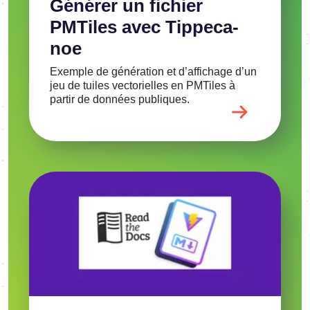
Géné­rer un fichier
PMTiles avec Tippe­ca­
noe
Exemple de géné­ra­tion et d’af­fi­chage d’un
jeu de tuiles vecto­rielles en PMTiles à
partir de données publiques.
Image
Voir l'article