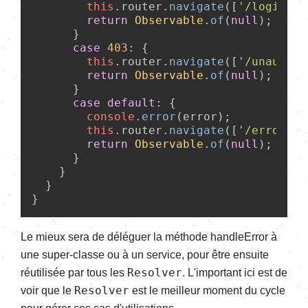
this
.
router
.
navigate
([
'/login'
],
return
Observable
.
of
(
null
);

      }

case
403
: {

this
.
router
.
navigate
([
'/unauthor
return
Observable
.
of
(
null
);

      }

case
default
: {

console
.
error
(error);

this
.
router
.
navigate
([
'/error'
])
return
Observable
.
of
(
null
);

      }

    }

  }

Le mieux sera de déléguer la méthode handleError à
une super-classe ou à un service, pour être ensuite
Resolver
réutilisée par tous les
. L'important ici est de
Resolver
voir que le
est le meilleur moment du cycle