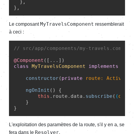
  },

MyTravelsComponent
Le composant
ressemblerait
à ceci :
// src/app/components/my-travels.compone
@Component
class
MyTravelsComponent
implements
ngOn
constructor
(
private
 route: Activated
ngOnInit
(
) {

this
.
route
.
data
.
subscribe
(
(
data:
    }

L'exploitation des paramètres de la route, s'il y en a, se
Resolver
fera dans le
.