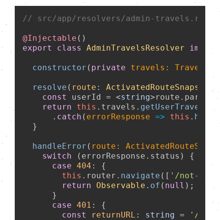
// src/app/resolvers/admin-travels.resol
@Injectable
export
class
AdminTravelsResolver
implem
constructor
(
private
 travels: TravelSer
resolve
(
route
: 
ActivatedRouteSnapshot
)
const
 userId = <
string
>route.
paramMa
return
this
.
travels
.
getUserTravels
(u
      .
catch
(
errorResponse
 =>
this
.
handl
  }

handleError
(
route: ActivatedRouteSnaps
switch
 (errorResponse.
status
) {

case
404
: {

this
.
router
.
navigate
([
'/not-foun
return
Observable
.
of
(
null
);

      }

case
401
: {

const
returnURL
: 
string
 = 
'/'
 + 