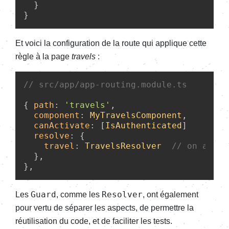
  }

Et voici la configuration de la route qui applique cette
règle à la page
travels
:
// src/app/app-routing.module.ts
{ 
path
: 
'travels'
, 

component
: 
MyTravelsComponent
, 

canActivate
: [
IsAuthenticated
]

resolve
: {

travel
: 
TravelsResolver
// on assoc
  },

Guard
Resolver
Les
, comme les
, ont également
pour vertu de séparer les aspects, de permettre la
réutilisation du code, et de faciliter les tests.