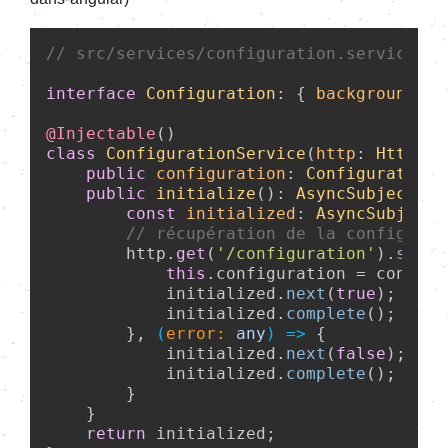
// src/services/configuration.service.ts
interface
Configuration
: { 
backgroundIma
@Injectable
class
ConfigurationService
(
http
: 
Http
) {

public
configuration
: 
Configuration
;

public
initialize
(): 
AsyncSubject
<
tr
const
initialized
: 
AsyncSubject
<
// récupération de la configurat
        http.
get
(
'/configuration'
).
subsc
this
.
configuration
 = configu
            initialized.
next
(
true
);

            initialized.
complete
();

        }, 
(
error: 
any
) =>
 {

            initialized.
next
(
false
);

            initialized.
complete
();

        }

    }

return
 initialized;
