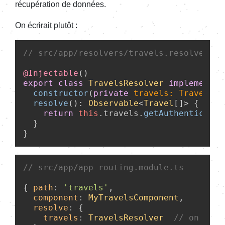
récupération de données.
On écrirait plutôt :
// src/app/resolvers/travels.resolver.ts
@Injectable
export
class
TravelsResolver
implements
constructor
(
private
 travels: TravelSer
resolve
(): 
Observable
<
Travel
[]> {

return
this
.
travels
.
getAuthenticated
  }

// src/app/app-routing.module.ts
{ 
path
: 
'travels'
, 

component
: 
MyTravelsComponent
, 

resolve
: {

travels
: 
TravelsResolver
// on asso