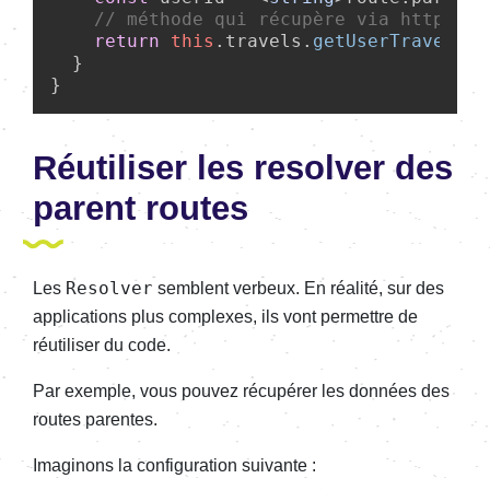
// méthode qui récupère via http les
return
this
.
travels
.
getUserTravels
(u
  }

Réutiliser les resolver des
parent routes
Resolver
Les
semblent verbeux. En réalité, sur des
applications plus complexes, ils vont permettre de
réutiliser du code.
Par exemple, vous pouvez récupérer les données des
routes parentes.
Imaginons la configuration suivante :