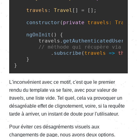
travels
: 
Travel
[] = [];

constructor
(
private
 travels: TravelS
ngOnInit
(
) {

        travels.
getAuthenticatedUserTrav
// méthode qui récupère via http
            .
subscribe
(
travels
 =>
this
.
t
    }

L'inconvénient avec ce motif, c'est que le premier
rendu du template va se faire, avec pour valeur de
travels
, une liste vide. Tel quel, cela va provoquer un
désagréable effet de clignotement, voire, si la requête
tarde à arriver, un instant de doute pour l'utilisateur.
Pour éviter ces désagréments visuels aux
changements de page, nous avons deux options.