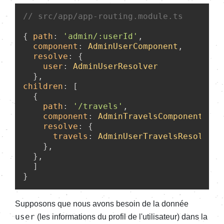
// src/app/app-routing.module.ts
{ 
path
: 
'admin/:userId'
, 

component
: 
AdminUserComponent
,

resolve
: {

user
: 
AdminUserResolver
children
: [

  {

path
: 
'/travels'
,

component
: 
AdminTravelsComponent
,

resolve
: {

travels
: 
AdminUserTravelsResolver
    },

  },

  ]

Supposons que nous avons besoin de la donnée
user
(les informations du profil de l'utilisateur) dans la