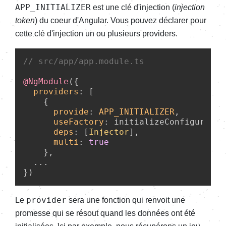
APP_INITIALIZER
est une clé d'injection (
injection
token
) du coeur d'Angular. Vous pouvez déclarer pour
cette clé d'injection un ou plusieurs providers.
// src/app/app.module.ts
@NgModule
({

providers
: [

    {

provide
: 
APP_INITIALIZER
,

useFactory
: initializeConfiguration
deps
: [
Injector
],

multi
: 
true
    },

  ...

provider
Le
sera une fonction qui renvoit une
promesse qui se résout quand les données ont été