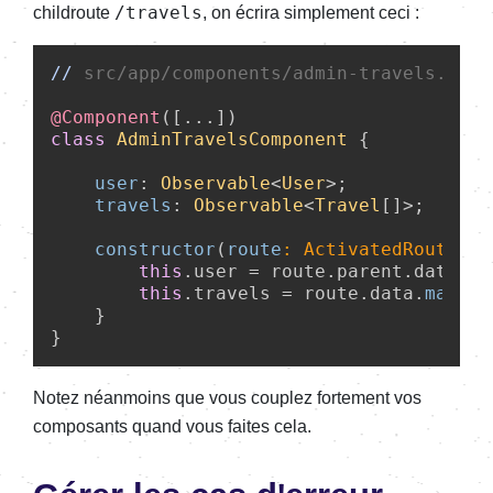
/travels
childroute
, on écrira simplement ceci :
//
 src/app/components/admin-travels.comp
@Component
class
AdminTravelsComponent
 {
user
: 
Observable
<
User
>;

travels
: 
Observable
<
Travel
[]>;

constructor
(
route
: ActivatedRoute
) {

this
.
user
 = route.
parent
.
data
.
ma
this
.
travels
 = route.
data
.
map
((
d
    }

Notez néanmoins que vous couplez fortement vos
composants quand vous faites cela.