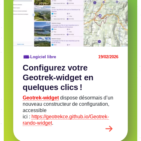
Logiciel libre
19/02/2026
Confi­gu­rez votre
Geotrek-widget en
quelques clics !
Geotrek-widget
dispose désor­mais d’un
nouveau construc­teur de confi­gu­ra­tion,
acces­sible
ici :
https://geotrekce.github.io/Geotrek-
rando-widget
.