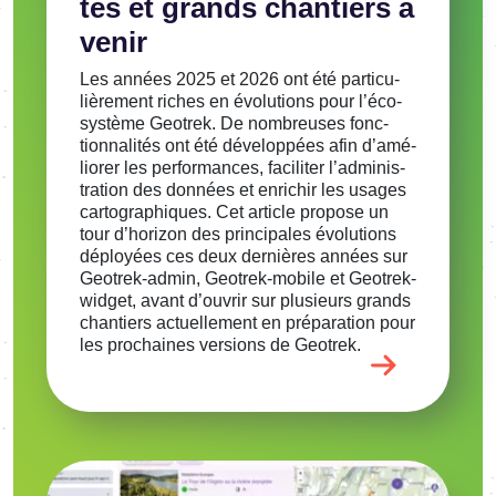
tés et grands chan­tiers à
venir
Les années 2025 et 2026 ont été parti­cu­
liè­re­ment riches en évolu­tions pour l’éco­
sys­tème Geotrek. De nombreuses fonc­
tion­na­li­tés ont été déve­lop­pées afin d’amé­
lio­rer les perfor­mances, faci­li­ter l’ad­mi­nis­
tra­tion des données et enri­chir les usages
carto­gra­phiques. Cet article propose un
tour d’ho­ri­zon des prin­ci­pales évolu­tions
déployées ces deux dernières années sur
Geotrek-admin, Geotrek-mobile et Geotrek-
widget, avant d’ou­vrir sur plusieurs grands
chan­tiers actuel­le­ment en prépa­ra­tion pour
les prochaines versions de Geotrek.
Image
Voir l'article