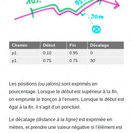
Chemin
Début
Fin
Décalage
p1
0.10
0.95
0
p1
0.75
0.75
30
Les positions
(ou jalons)
sont exprimés en
pourcentage. Lorsque le
début
est supérieur à la
fin
,
on emprunte le tronçon à l'envers. Lorsque le
début
est
égal à la
fin
, il s'agit d'un ponctuel.
Le décalage
(distance à la ligne)
est exprimée en
mètres, et prendre une valeur négative si l'élément est