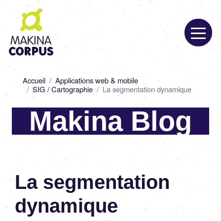
Aller
au
contenu
principal
Fil
Accueil
Applications web & mobile
d'Ariane
SIG / Cartographie
La segmentation dynamique
Makina Blog
La segmentation
dynamique