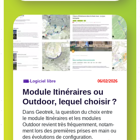
Image
Voir l'article
Logiciel libre
06/02/2026
Module Itiné­raires ou
Outdoor, lequel choi­sir ?
Dans Geotrek, la ques­tion du choix entre
le module Itiné­raires et les modules
Outdoor revient très fréquem­ment, notam­
ment lors des premières prises en main ou
des évolu­tions de confi­gu­ra­tion.