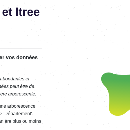
t ltree
rer vos données
 abondantes et
nées peut être de
ière arborescente.
r une arborescence
 > 'Département'.
anière plus ou moins