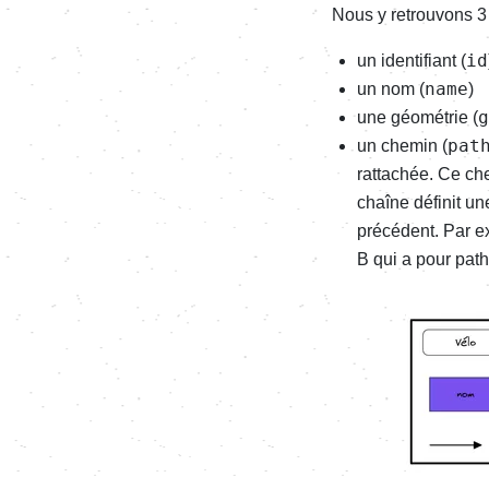
Nous y retrouvons 3
id
un identifiant (
name
un nom (
)
g
une géométrie (
pat
un chemin (
rattachée. Ce ch
chaîne définit u
précédent. Par ex
B qui a pour pat
Image