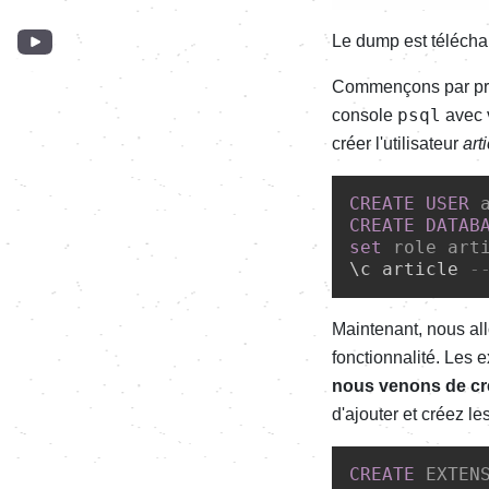
Le dump est téléch
Commençons par pr
psql
console
avec 
créer l'utilisateur
art
CREATE
USER
 
CREATE
DATAB
set
 role art
\c article 
-
Maintenant, nous al
fonctionnalité. Les 
nous venons de cr
d'ajouter et créez le
CREATE
 EXTEN