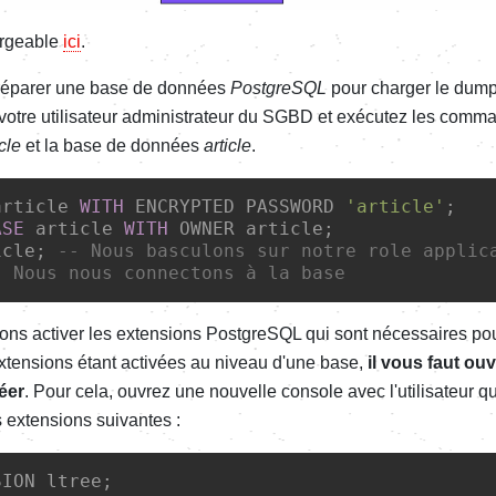
argeable
ici
.
éparer une base de données
PostgreSQL
pour charger le dum
votre utilisateur administrateur du SGBD et exécutez les comm
icle
et la base de données
article
.
article 
WITH
 ENCRYPTED PASSWORD 
'article'
;
ASE
 article 
WITH
 OWNER article;
icle;
-- Nous basculons sur notre role applic
- Nous nous connectons à la base
lons activer les extensions PostgreSQL qui sont nécessaires po
extensions étant activées au niveau d'une base,
il vous faut ouv
éer
. Pour cela, ouvrez une nouvelle console avec l'utilisateur 
s extensions suivantes :
SION ltree;