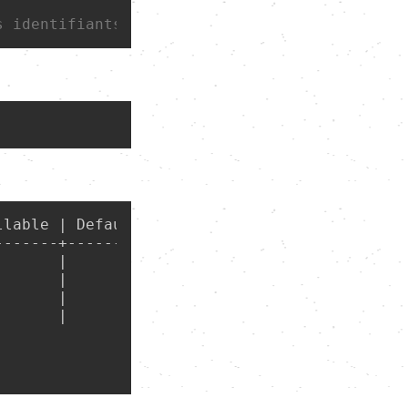
s identifiants uniques par la suite
lable | Default

------+---------

      |

      |

      |

      |
