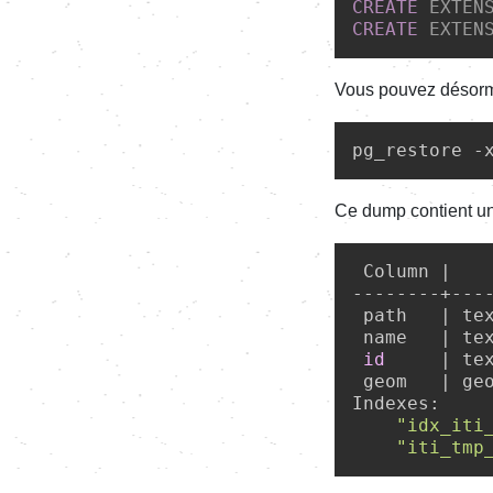
CREATE
 EXTEN
CREATE
 EXTEN
Vous pouvez désorm
pg_restore -
Ce dump contient une
 Column |   
--------+---
 path   | te
 name   | te
id
     | te
 geom   | ge
Indexes:

"idx_iti
"iti_tmp