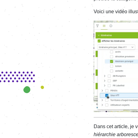
Voici une vidéo illus
Image
Dans cet article, je
hiérarchie arboresc