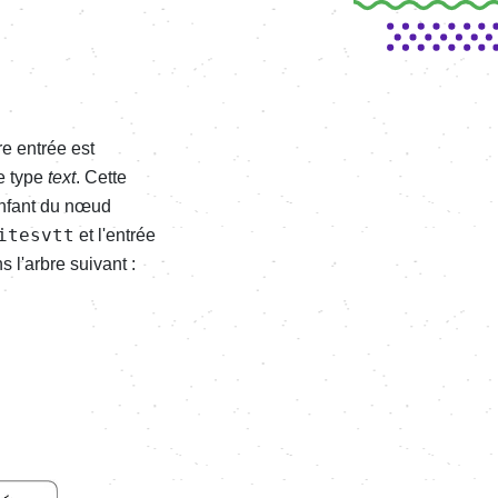
re entrée est
e type
text
. Cette
enfant du nœud
itesvtt
et l'entrée
 l'arbre suivant :