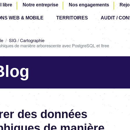
Aller
l libre
Notre entreprise
Nos engagements
Rejo
au
ONS WEB & MOBILE
TERRITOIRES
contenu
AUDIT / CON
principal
le
SIG / Cartographie
phiques de manière arborescente avec PostgreSQL et ltree
Blog
rer des données
phiques de manière