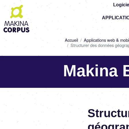
Logicie
Top
APPLICATI
-
Main
navigation
Fil
Accueil
Applications web & mobi
d'Ariane
Structurer des données géogra
Makina 
Structu
géogra