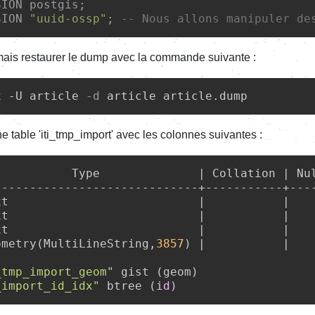
SION postgis;
SION 
"uuid-ossp"
;
-- Nous allons manipuler de
ais restaurer le dump avec la commande suivante :
x -U article 
-d
 table 'iti_tmp_import' avec les colonnes suivantes :
           Type              | Collation | Nul
-----------------------------+-----------+----
xt                           |           |    
xt                           |           |    
xt                           |           |    
ometry(MultiLineString,
3857
) |           |    
_tmp_import_geom"
 gist (geom)

_import_id_idx"
 btree (
id