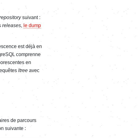
repository
suivant :
s
releases
,
le dump
rescence est déjà en
ostgreSQL comprenne
rborescentes en
requêtes
ltree
avec
raires de parcours
on suivante :