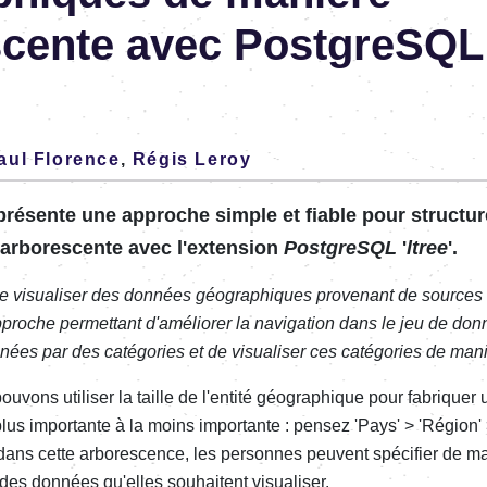
cente avec PostgreSQL e
aul Florence
,
Régis Leroy
 présente une approche simple et fiable pour structu
arborescente avec l'extension
PostgreSQL
'
ltree
'.
te visualiser des données géographiques provenant de sources
proche permettant d'améliorer la navigation dans le jeu de don
nées par des catégories et de visualiser ces catégories de man
uvons utiliser la taille de l'entité géographique pour fabrique
a plus importante à la moins importante : pensez 'Pays' > 'Région'
 dans cette arborescence, les personnes peuvent spécifier de m
 des données qu'elles souhaitent visualiser.