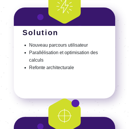
Solution
Nouveau parcours utili­sa­teur
Paral­lé­li­sa­tion et opti­mi­sa­tion des
calculs
Refonte archi­tec­tu­rale