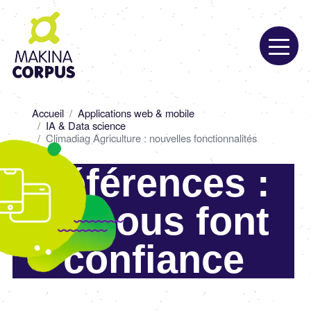
Aller
au
contenu
principal
Fil
Accueil
Applications web & mobile
d'Ariane
IA & Data science
Climadiag Agriculture : nouvelles fonctionnalités
Références :
ils nous font
confiance