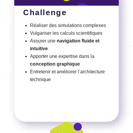
Challenge
Réali­ser des simu­la­tions complexes
Vulga­ri­ser les calculs scien­ti­fiques
Assu­rer une
nav
i
ga
t
ion fluide et
intui­tive
Appor­ter une exper­tise dans la
concep­tion graphique
Entre­te­nir et amélio­rer l’ar­chi­tec­ture
tech­nique