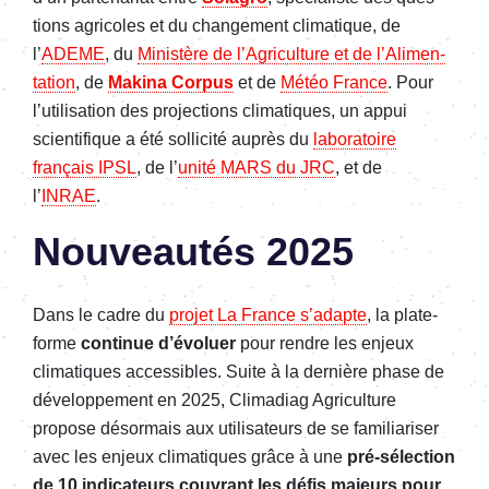
tions agri­coles et du chan­ge­ment clima­tique, de
l’
ADEME
, du
Minis­tère de l’Agri­cul­ture et de l’Ali­men­
ta­tion
, de
Makina Corpus
et de
Météo France
. Pour
l’uti­li­sa­tion des projec­tions clima­tiques, un appui
scien­ti­fique a été solli­cité auprès du
labo­ra­toire
français IPSL
, de l’
unité MARS du JRC
, et de
l’
INRAE
.
Nouveau­tés 2025
Dans le cadre du
projet La France s’adapte
, la plate­
forme
conti­nue d’évo­luer
pour rendre les enjeux
clima­tiques acces­sibles. Suite à la dernière phase de
déve­lop­pe­ment en 2025, Clima­diag Agri­cul­ture
propose désor­mais aux utili­sa­teurs de se fami­lia­ri­ser
avec les enjeux clima­tiques grâce à une
pré-sélec­tion
de 10 indi­ca­teurs couvrant les défis majeurs pour