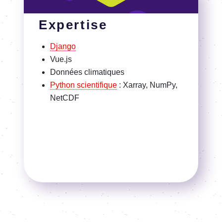
Expertise
Django
Vue.js
Données clima­tiques
Python scien­ti­fique
: Xarray, NumPy,
NetCDF