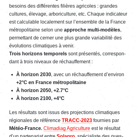
besoins des diffé­rentes filières agri­coles : grandes
cultures, élevage, arbo­ri­cul­ture, etc. Chaque indi­ca­teur
est calcu­lable loca­le­ment sur l’en­semble de la France
métro­po­li­taine selon une
approche multi-modèles
,
permet­tant de cerner une plus grande varia­bi­lité des
évolu­tions clima­tiques à venir.
Trois hori­zons tempo­rels
sont présen­tés, corres­pon­
dant à trois niveaux de réchauf­fe­ment :
À hori­zon 2030
, avec un réchauf­fe­ment d’en­vi­ron
+2°C en France métro­po­li­taine
À hori­zon 2050, +2.7°C
À hori­zon 2100, +4°C
Les résul­tats sont issus des projec­tions clima­tiques
régio­nales de réfé­rence
TRACC-2023
four­nies par
Météo-France.
Clima­diag Agri­cul­ture
est le résul­tat
d’un parte­na­riat entre
Sola­gro
, spécia­liste des ques­