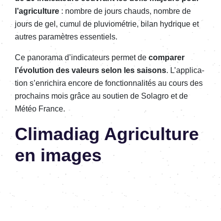
l’agri­cul­ture
: nombre de jours chauds, nombre de
jours de gel, cumul de pluvio­mé­trie, bilan hydrique et
autres para­mètres essen­tiels.
Ce pano­rama d’in­di­ca­teurs permet de
compa­rer
l’évo­lu­tion des valeurs selon les saisons
. L’ap­pli­ca­
tion s’en­ri­chira encore de fonc­tion­na­li­tés au cours des
prochains mois grâce au soutien de Sola­gro et de
Météo France.
Clima­diag Agri­cul­ture
en images