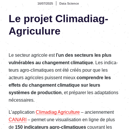
|
16/07/2025
Data Science
Le projet Clima­diag-
Agri­cu­lure
Le secteur agri­cole est
l’un des secteurs les plus
vulné­rables au chan­ge­ment clima­tique
. Les indi­ca­
teurs agro-clima­tiques ont été créés pour que les
acteurs agri­coles puissent mieux
comprendre les
effets du chan­ge­ment clima­tique sur leurs
systèmes de produc­tion
, et prépa­rer les adap­ta­tions
néces­saires.
L’ap­pli­ca­tion
Clima­diag Agri­cul­ture
– ancien­ne­ment
CANARI
– permet une visua­li­sa­tion en ligne de plus
de
150 indi­ca­teurs agro-clima­tiques
couvrant les