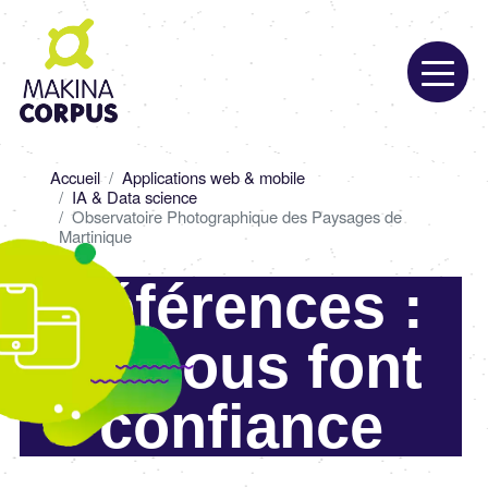
Aller
au
contenu
principal
Fil
Accueil
Applications web & mobile
d'Ariane
IA & Data science
Observatoire Photographique des Paysages de
Martinique
Références :
ils nous font
confiance