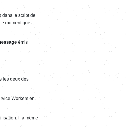
) dans le script de
à ce moment que
essage
émis
us les deux des
ervice Workers en
tilisation. Il a même