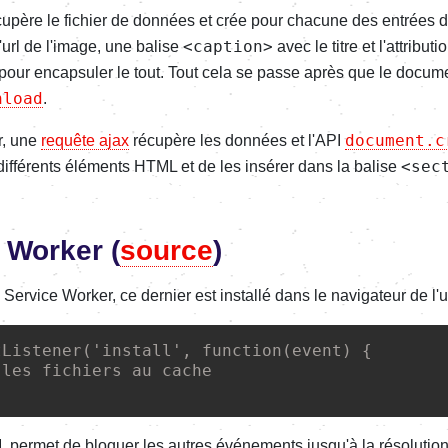
écupère le fichier de données et crée pour chacune des entrées d
<caption>
'url de l'image, une balise
avec le titre et l'attribut
pour encapsuler le tout. Tout cela se passe après que le docume
nload
.
document.c
er, une
requête ajax
récupère les données et l'API
<sec
différents éléments HTML et de les insérer dans la balise
 Worker (
source
)
ervice Worker, ce dernier est installé dans le navigateur de l'ut
tListener
(
'
install
'
, 
function
(
event
) {

 les fichiers au cache
l
permet de bloquer les autres événements jusqu'à la résolution 