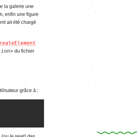
e la galerie une
ion, enfin une figure
nt ait été chargé
reateElement
tion>
du fichier
ilisateur grâce à :
(ou le rejet) des