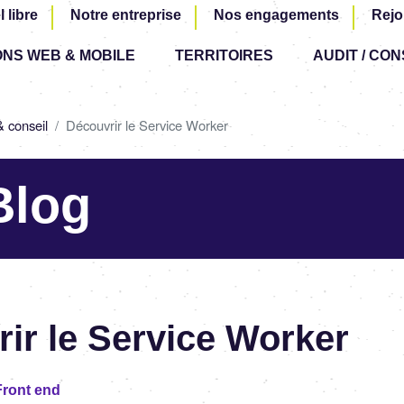
Aller
l libre
Notre entreprise
Nos engagements
Rejo
au
ONS WEB & MOBILE
TERRITOIRES
contenu
AUDIT / CON
principal
& conseil
Découvrir le Service Worker
Blog
ir le Service Worker
ront end