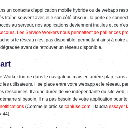
s un contexte d'application mobile hybride ou de webapp respo
s traîne souvent avec elle son côté obscur : la perte de connectiv
accès au serveur, nos applications deviennent inutiles et ce n'e
 secours
.
Les Service Workers nous permettent de pallier ces p
che si le réseau n'est pas disponible, permettant ainsi à notre a
dégradée avant de retrouver un réseau disponible.
art
ce Worker tourne dans le navigateur, mais en arrière-plan, san
 les utilisateurs. Il se place entre votre webapp et le réseau, pe
s ressources. Il a une durée de vie indépendante du site web, il 
redémarre si besoin. Il n'a pas besoin de votre application pour t
notifications
(Comme le précise
caniuse.com
il faudra
essayer 
 44).