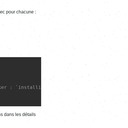
vec pour chacune :
ker : `installing`, `waiting`, `active`
ns dans les détails