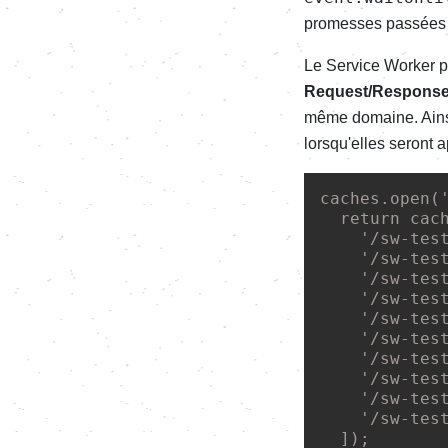
promesses passées 
Le Service Worker 
Request/Respons
même domaine. Ainsi 
lorsqu'elles seront 
caches
.
open
(
return
cac
'
/sw-tes
'
/sw-tes
'
/sw-tes
'
/sw-tes
'
/sw-tes
'
/sw-tes
'
/sw-tes
'
/sw-tes
'
/sw-tes
'
/sw-tes
  ]);
