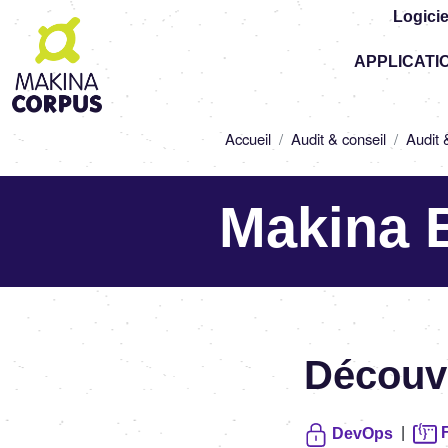
Logicie
Top
APPLICATI
-
Main
navigation
Fil
Accueil
Audit & conseil
Audit 
d'Ariane
Makina 
Découvr
|
F
DevOps