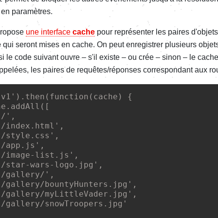
en paramètres.
propose
une interface
cache
pour représenter les paires d'objets
e
qui seront mises en cache. On peut enregistrer plusieurs obje
le code suivant ouvre ‒ s'il existe ‒ ou crée ‒ sinon ‒ le cach
appelées, les paires de requêtes/réponses correspondant aux rou
'
v1
'
).
then
(
function
(
cache
) {

he
.
addAll
([

t/
'
,

t/index.html
'
,

t/style.css
'
,

t/app.js
'
,

t/image-list.js
'
,

t/star-wars-logo.jpg
'
,

t/gallery/
'
,

t/gallery/bountyHunters.jpg
'
,

t/gallery/myLittleVader.jpg
'
,

t/gallery/snowTroopers.jpg
'