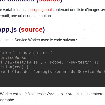
ne variable dans
le scope global
contenant une liste d'images a
natif, une url et une attribution.
app.js (
source
)
gistre le Service Worker avec le code suivant :
Worker
'
in
navigator
) {

serviceWorker
r
(
'
/sw-test/sw.js
'
, { scope
:
'
/sw-test/
'
 })

nction
(
reg
) {

vre l'état de l'enregistrement du Service Wor
/sw-test/sw.js
 Worker est situé à l'adresse
, nous rentrero
ragraphe.