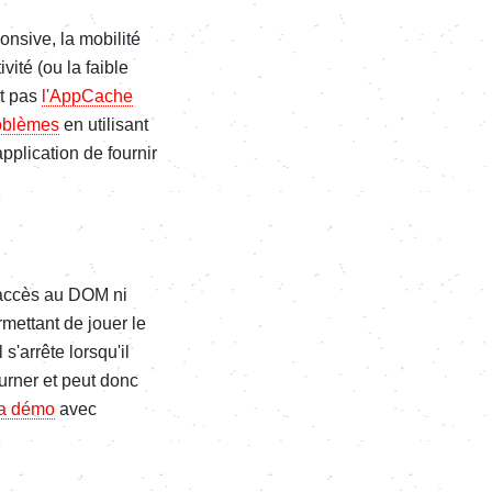
nsive, la mobilité
ité (ou la faible
st pas
l'AppCache
roblèmes
en utilisant
pplication de fournir
s accès au DOM ni
rmettant de jouer le
s'arrête lorsqu'il
ourner et peut donc
la démo
avec