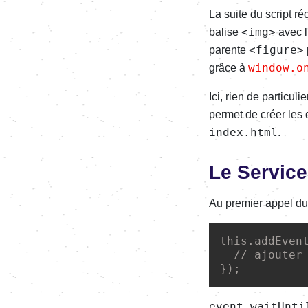
La suite du script r
<img>
balise
avec l
<figure>
parente
window.o
grâce à
Ici, rien de particuli
permet de créer les 
index.html
.
Le Service
Au premier appel du S
this
.
addEven
// ajouter
});
event.waitUnti