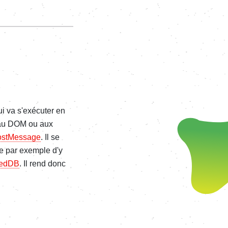
ui va s'exécuter en
s au DOM ou aux
ostMessage
. Il se
se par exemple d'y
xedDB
. Il rend donc