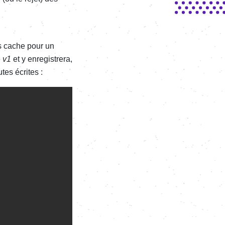
ts cache pour un
e
v1
et y enregistrera,
tes écrites :