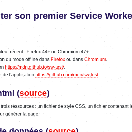
er son premier Service Worke
ateur récent : Firefox 44+ ou Chromium 47+.
tion du mode offline dans
Firefox
ou dans
Chromium
.
ion
https://mdn.github.io/sw-test/
.
 de l'application
https://github.com/mdn/sw-test
html (
source
)
 trois ressources : un fichier de style CSS, un fichier contenant
our générer la page.
 de données (
source
)