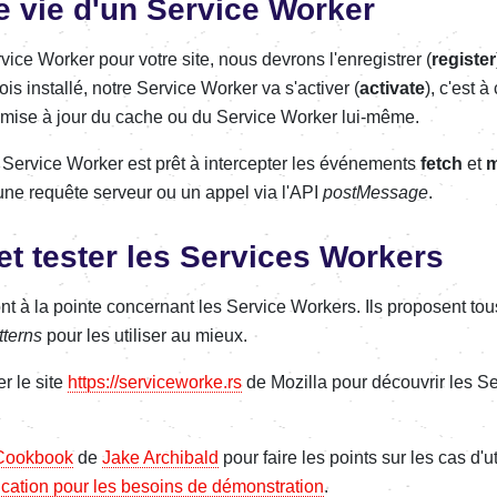
e vie d'un Service Worker
vice Worker pour votre site, nous devrons l'enregistrer (
register
is installé, notre Service Worker va s'activer (
activate
), c'est 
a mise à jour du cache ou du Service Worker lui-même.
le Service Worker est prêt à intercepter les événements
fetch
et
m
une requête serveur ou un appel via l'API
postMessage
.
et tester les Services Workers
nt à la pointe concernant les Service Workers. Ils proposent to
tterns
pour les utiliser au mieux.
er le site
https://serviceworke.rs
de Mozilla pour découvrir les S
 Cookbook
de
Jake Archibald
pour faire les points sur les cas d'u
ication pour les besoins de démonstration
.