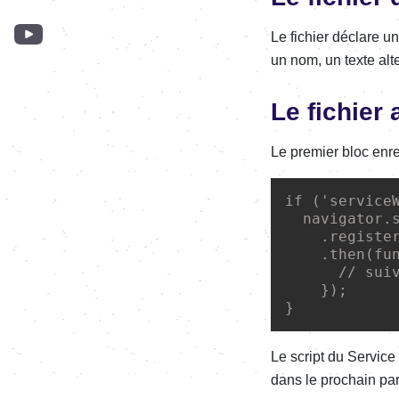
Le fichier déclare u
un nom, un texte alter
Le fichier 
Le premier bloc enre
if
 (
'
service
navigator
.
    .
registe
    .
then
(
fu
// sui
    });

}
Le script du Service
dans le prochain pa