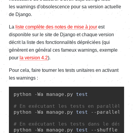
les warnings d'obsolescence pour sa version actuelle
de Django.
La
liste complète des notes de mise à jour
est
disponible sur le site de Django et chaque version
décrit la liste des fonctionnalités dépréciées (qui
génèrent en général ces fameux warnings, exemple
pour
la version 4.2
).
Pour cela, faire tourner les tests unitaires en activant
les warnings :
python -Wa manage.py 
test
# En exécutant les tests en parallèle
python -Wa manage.py 
test
 --parallel

# En exécutant les tests dans le désordr
python -Wa manage.py 
test
 --shuffle