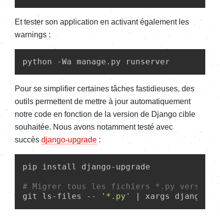
Et tester son application en activant également les
warnings :
python -Wa manage.py runserver
Pour se simplifier certaines tâches fastidieuses, des
outils permettent de mettre à jour automatiquement
notre code en fonction de la version de Django cible
souhaitée. Nous avons notamment testé avec
succès
django-upgrade
:
pip install django-upgrade

# Migrer tous les fichiers *.py vers la 
git ls-files -- 
'*.py'
 | xargs django-up