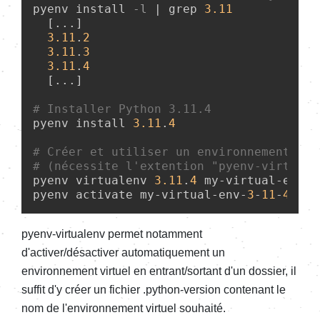
pyenv install 
-l
 | grep 
3.11
  [...]

3.11
.
2
3.11
.
3
3.11
.
4
  [...]

# Installer Python 3.11.4
pyenv install 
3.11
.
4
# Créer et utiliser un environnement vir
# (nécessite l'extention "pyenv-virtuale
pyenv virtualenv 
3.11
.
4
 my-virtual-env-
3
pyenv activate my-virtual-env-
3
-
11
-
4
pyenv-virtualenv permet notamment
d'activer/désactiver automatiquement un
environnement virtuel en entrant/sortant d'un dossier, il
suffit d'y créer un fichier .python-version contenant le
nom de l'environnement virtuel souhaité.