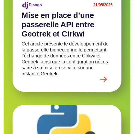
Django
21/05/2025
Mise en place d’une
passe­relle API entre
Geotrek et Cirkwi
Cet article présente le déve­lop­pe­ment de
la passe­relle bidi­rec­tion­nelle permet­tant
l’échange de données entre Cirkwi et
Geotrek, ainsi que la confi­gu­ra­tion néces­
saire à sa mise en service sur une
instance Geotrek.
Image
Voir l'article