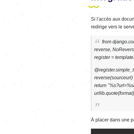
Si l'accès aux docum
redirige vers le serve
from django.con
reverse, NoRever
register = template
@register.simple_ta
reverse(sourceurl)
return "%s?url=%s
urllib.quote(format)
À placer dans une p