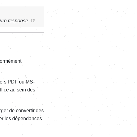
turn response
normément
 vers PDF ou MS-
ffice au sein des
ger de convertir des
oler les dépendances