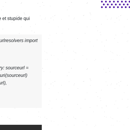
 et stupide qui
urlresolvers import
ry: sourceurl =
uri(sourceurl)
l),