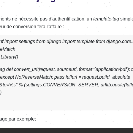
ents ne nécessite pas d'authentification, un
template tag
simple
ur de conversion fera l'affaire :
f import settings from django import template from django.core.
seMatch
.Library()
g def convert_url(request, sourceurl, format='application/pdf'): t
 except NoReverseMatch: pass fullurl = request.build_absolute_
&to=%s" % (settings.CONVERSION_SERVER, urllib.quote(fullur
)
age par exemple: