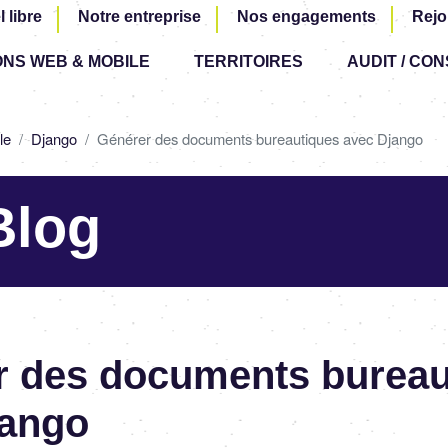
Aller
l libre
Notre entreprise
Nos engagements
Rejo
au
ONS WEB & MOBILE
TERRITOIRES
contenu
AUDIT / CON
principal
le
Django
Générer des documents bureautiques avec Django
Blog
r des documents bureau
jango