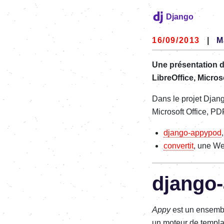
Django
16/09/2013
|
M
Une présentation d
LibreOffice, Micros
Dans le projet Djan
Microsoft Office, P
django-appypod
convertit
, une We
django
Appy
est un ensembl
un moteur de templat