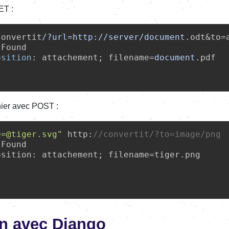
ET :
convertit
/?url=http:/
/server/
document
.odt&to=
 Found

osition
: attachement; filename=
document
.pdf

hier avec POST :
e=@tiger.svg"
 http:
//
convertit
/?to=image/
png
 Found

sition: attachement; filename=tiger.png

on avec Django