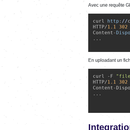
Avec une requête G
curl 
http
:
//
HTTP/
1.1
302
Content-
Disp
...

En uploadant un fic
curl -F 
"fil
HTTP/
1.1
302
Content-Dispo
...

Integrati