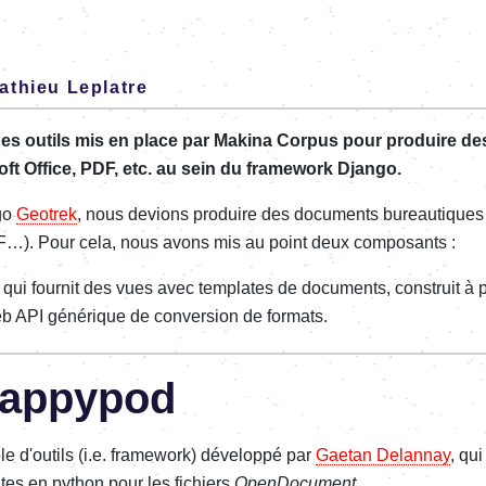
athieu Leplatre
es outils mis en place par Makina Corpus pour produire d
oft Office, PDF, etc. au sein du framework Django.
go
Geotrek
, nous devions produire des documents bureautiques 
DF…). Pour cela, nous avons mis au point deux composants :
, qui fournit des vues avec templates de documents, construit à p
b API générique de conversion de formats.
-appypod
e d'outils (i.e. framework) développé par
Gaetan Delannay
, qui
es en python pour les fichiers
OpenDocument
.