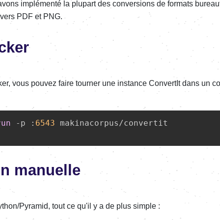
 avons implémenté la plupart des conversions de formats bureauti
G vers PDF et PNG.
cker
ker, vous pouvez faire tourner une instance ConvertIt dans un 
run
 -p :
6543
 makinacorpus/convertit
ion manuelle
python/Pyramid, tout ce qu'il y a de plus simple :