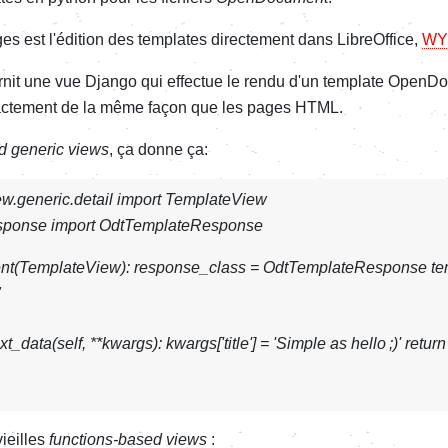
s est l'édition des templates directement dans LibreOffice,
WY
rnit une vue Django qui effectue le rendu d'un template OpenD
actement de la même façon que les pages HTML.
d generic views
, ça donne ça:
ew.generic.detail import TemplateView
esponse import OdtTemplateResponse
nt(TemplateView): response_class = OdtTemplateResponse t
"
t_data(self, **kwargs): kwargs['title'] = 'Simple as hello ;)' retur
ieilles
functions-based views
: