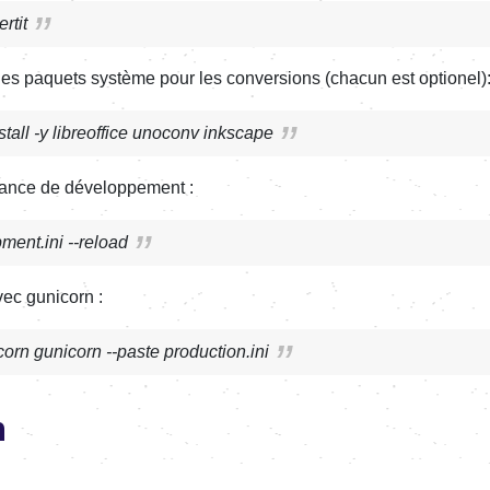
rtit
es paquets système pour les conversions (chacun est optionel)
stall -y libreoffice unoconv inkscape
tance de développement :
ment.ini --reload
vec gunicorn :
icorn gunicorn --paste production.ini
n