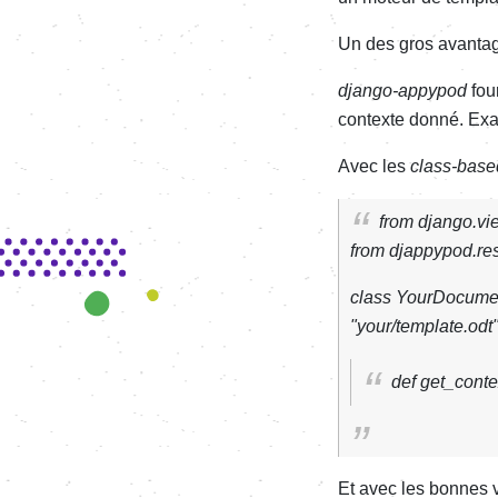
Un des gros avantage
django-appypod
fou
contexte donné. Ex
Avec les
class-base
from django.vi
from djappypod.r
class YourDocume
"your/template.odt
def get_contex
Et avec les bonnes v