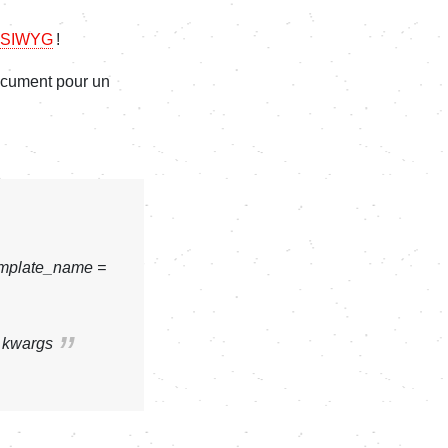
SIWYG
!
ocument pour un
emplate_name =
n kwargs