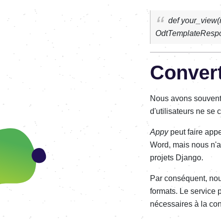
def your_view(re
OdtTemplateRespons
Convert
Nous avons souvent
d'utilisateurs ne se
Appy
peut faire app
Word, mais nous n'ai
projets Django.
Par conséquent, no
formats. Le service 
nécessaires à la co