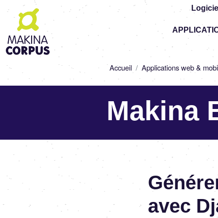
Logicie
Top
APPLICATI
-
Main
navigation
Fil
Accueil
Applications web & mobi
d'Ariane
Makina 
Génére
avec D