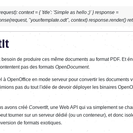
quest): context = { 'title': 'Simple as hello ;)' } response =
e(request, "your/template.odt", context) response.render() re
It
 besoin de produire ces même documents au format PDF. Et é
 contentent pas des formats
OpenDocument
.
el à OpenOffice en mode serveur pour convertir les documents
mions pas du tout l'idée de devoir déployer les binaires OpenO
us avons créé
ConvertIt
, une Web API qui va simplement se char
peut tourner sur un serveur dédié (ou un conteneur), et donc is
nversion de formats exotiques.