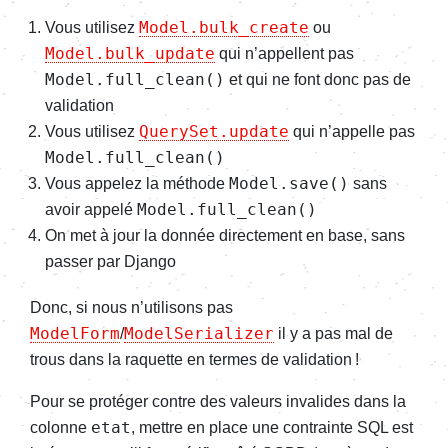
Model.bulk_create
Vous utili­sez
ou
Model.bulk_update
qui n’ap­pellent pas
Model.full_clean()
et qui ne font donc pas de
vali­da­tion
QuerySet.update
Vous utili­sez
qui n’ap­pelle pas
Model.full_clean()
Model.save()
Vous appe­lez la méthode
sans
Model.full_clean()
avoir appelé
On met à jour la donnée direc­te­ment en base, sans
passer par Django
Donc, si nous n’uti­li­sons pas
ModelForm
ModelSerializer
/
il y a pas mal de
trous dans la raquette en termes de vali­da­tion !
Pour se proté­ger contre des valeurs inva­lides dans la
etat
colonne
, mettre en place une contrainte SQL est