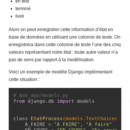
en test
terminé
livré
Alors on peut enre­gis­trer cette infor­ma­tion d’état en
base de données en utili­sant une colonne de texte. On
enre­gis­trera dans cette colonne de texte l’une des cinq
valeurs repré­sen­tant notre état : toute autre valeur n’a
pas de sens par rapport à la modé­li­sa­tion.
Voici un exemple de modèle Django implé­men­tant
cette situa­tion :
# mon_app/models.py
from
 django.db 
import
 models

class
EtatProcess
(models.TextChoices)
:
    A_FAIRE = 
"A FAIRE"
, 
"À faire"