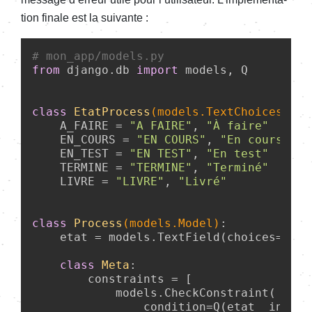
tion finale est la suivante :
# mon_app/models.py
from
 django.db 
import
 models, Q

class
EtatProcess
(models.TextChoices)
:
    A_FAIRE = 
"A FAIRE"
, 
"À faire"
    EN_COURS = 
"EN COURS"
, 
"En cours de 
    EN_TEST = 
"EN TEST"
, 
"En test"
    TERMINE = 
"TERMINE"
, 
"Terminé"
    LIVRE = 
"LIVRE"
, 
"Livré"
class
Process
(models.Model)
:
    etat = models.TextField(choices=Etat
class
Meta
:
        constraints = [

            models.CheckConstraint(

                condition=Q(etat__in=Eta