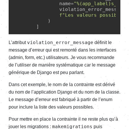
                name=
"%(app_label)s_%(cl
                violation_error_message=
f
"Les valeurs possibles 
            )

violation_error_message
L’at­tri­but
défi­nit le
message d’er­reur qui est remonté dans les inter­faces
(admin, form, etc.) utili­sa­teurs. Je vous recom­mande
de l’uti­li­ser de manière systé­ma­tique car le message
géné­rique de Django est peu parlant.
Dans cet exemple, le nom de la contrainte est dérivé
du nom de l’ap­pli­ca­tion Django et du nom de la classe.
Le message d’er­reur est fabriqué à partir de l’enum
pour inclure la liste des valeurs possibles.
Pour mettre en place la contrainte il ne reste plus qu’à
makemigrations
jouer les migra­tions :
puis