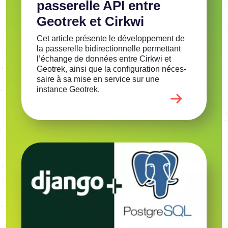
passe­relle API entre
Geotrek et Cirkwi
Cet article présente le déve­lop­pe­ment de
la passe­relle bidi­rec­tion­nelle permet­tant
l’échange de données entre Cirkwi et
Geotrek, ainsi que la confi­gu­ra­tion néces­
saire à sa mise en service sur une
instance Geotrek.
Image
Voir l'article