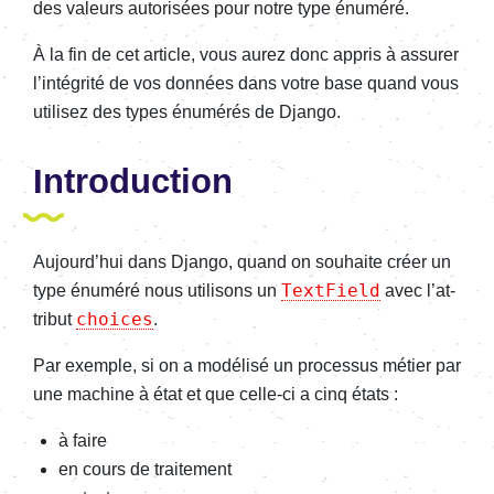
des valeurs auto­ri­sées pour notre type énuméré.
À la fin de cet article, vous aurez donc appris à assu­rer
l’in­té­grité de vos données dans votre base quand vous
utili­sez des types énumé­rés de Django.
Intro­duc­tion
Aujour­d’hui dans Django, quand on souhaite créer un
TextField
type énuméré nous utili­sons un
avec l’at­
choices
tri­but
.
Par exemple, si on a modé­lisé un proces­sus métier par
une machine à état et que celle-ci a cinq états :
à faire
en cours de trai­te­ment