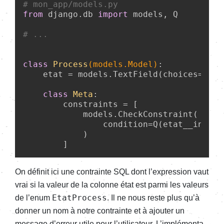
# mon_app/models.py
from
 django.db 
import
 models, Q

# ...
class
Process
(models.Model)
:
    etat = models.TextField(choices=Etat
class
Meta
:
        constraints = [

            models.CheckConstraint(

                condition=Q(etat__in=Eta
            )

On défi­nit ici une contrainte SQL dont l’ex­pres­sion vaut
vrai si la valeur de la colonne état est parmi les valeurs
EtatProcess
de l’enum
. Il ne nous reste plus qu’à
donner un nom à notre contrainte et à ajou­ter un
message d’er­reur utile pour l’uti­li­sa­teur. L’im­plé­men­ta­