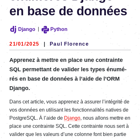
en base de données
|
Django
Python
21/01/2025
|
Paul Florence
Appre­nez à mettre en place une
contrainte
SQL
permet­tant de vali­der les
types énumé­
rés
en base de données à l’aide de l’ORM
Django.
Dans cet article, vous appre­nez à assu­rer l’in­té­grité de
vos données en utili­sant les fonc­tion­na­li­tés natives de
Post­greSQL. À l’aide de
Django
, nous allons mettre en
place une contrainte SQL. Cette contrainte nous sert à
vali­der que les valeurs d’une colonne font bien partie