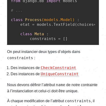
from
 django.db 
import
 models

# ...
class
Process
(models.Model)
 :
    etat = models.TextField(choices=Etat
class
Meta
 :
On peut instan­cier deux types d’objets dans
constraints
:
CheckConstraint
Des instances de
UniqueConstraint
Des instances de
name
Nous devons défi­nir l’at­tri­but
de notre contrainte
à l’ins­tan­cia­tion et celui-ci doit être unique.
constraints
À chaque modi­fi­ca­tion de l’at­tri­but
, il