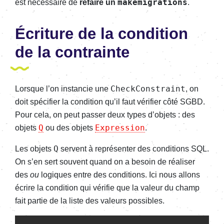
makemigrations
est néces­saire de
refaire un
.
Écri­ture de la condi­tion
de la contrainte
CheckConstraint
Lorsque l’on instan­cie une
, on
doit spéci­fier la condi­tion qu’il faut véri­fier côté SGBD.
Pour cela, on peut passer deux types d’objets : des
Q
Expression
objets
ou des objets
.
Q
Les objets
servent à repré­sen­ter des condi­tions SQL.
On s’en sert souvent quand on a besoin de réali­ser
des
ou
logiques entre des condi­tions. Ici nous allons
écrire la condi­tion qui véri­fie que la valeur du champ
fait partie de la liste des valeurs possibles.