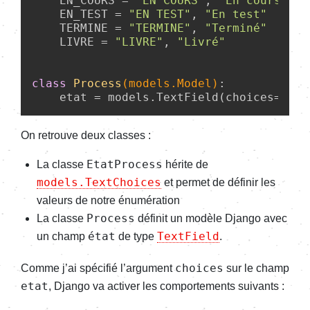
    EN_COURS = 
"EN COURS"
, 
"En cours de 
    EN_TEST = 
"EN TEST"
, 
"En test"
    TERMINE = 
"TERMINE"
, 
"Terminé"
    LIVRE = 
"LIVRE"
, 
"Livré"
class
Process
(models.Model)
:
On retrouve deux classes :
EtatProcess
La classe
hérite de
models.TextChoices
et permet de défi­nir les
valeurs de notre énumé­ra­tion
Process
La classe
défi­nit un modèle Django avec
état
TextField
un champ
de type
.
choices
Comme j’ai spéci­fié l’ar­gu­ment
sur le champ
etat
, Django va acti­ver les compor­te­ments suivants :