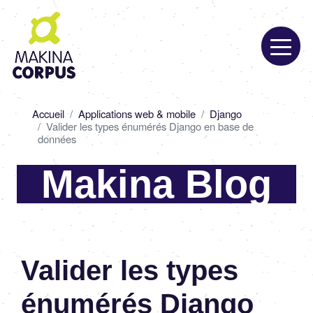
Aller
au
contenu
principal
Fil
Accueil
Applications web & mobile
Django
d'Ariane
Valider les types énumérés Django en base de
données
Makina Blog
Vali­der les types
énumé­rés Django