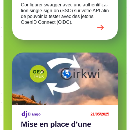
Confi­gu­rer swag­ger avec une authen­ti­fi­ca­
tion single-sign-on (SSO) sur votre API afin
de pouvoir la tester avec des jetons
OpenID Connect (OIDC).
Image
Voir l'article
Django
21/05/2025
Mise en place d’une