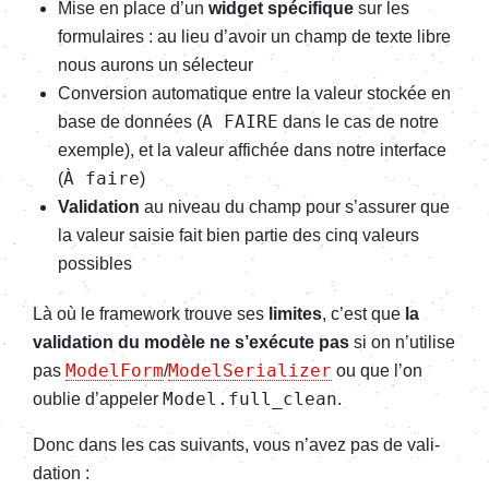
Mise en place d’un
widget spéci­fique
sur les
formu­laires : au lieu d’avoir un champ de texte libre
nous aurons un sélec­teur
Conver­sion auto­ma­tique entre la valeur stockée en
A FAIRE
base de données (
dans le cas de notre
exemple), et la valeur affi­chée dans notre inter­face
À faire
(
)
Vali­da­tion
au niveau du champ pour s’as­su­rer que
la valeur saisie fait bien partie des cinq valeurs
possibles
Là où le frame­work trouve ses
limites
, c’est que
la
vali­da­tion du modèle ne s’exé­cute pas
si on n’uti­lise
ModelForm
ModelSerializer
pas
/
ou que l’on
Model.full_clean
oublie d’ap­pe­ler
.
Donc dans les cas suivants, vous n’avez pas de vali­
da­tion :