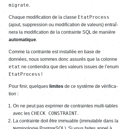
migrate
.
EtatProcess
Chaque modi­fi­ca­tion de la classe
(ajout, suppres­sion ou modi­fi­ca­tion de valeurs) entraî­
nera la modi­fi­ca­tion de la contrainte SQL de manière
auto­ma­tique
.
Comme la contrainte est instal­lée en base de
données, nous sommes donc assu­rés que la colonne
etat
ne contien­dra que des valeurs issues de l’enum
EtatProcess
!
Pour finir, quelques
limites
de ce système de véri­fi­ca­
tion :
On ne peut pas expri­mer de contraintes multi-tables
CHECK CONSTRAINT
avec les
.
La contrainte doit être immuable (
immu­table
dans la
termi­no­lo­gie Post­greSQL). Si vous faites appel à