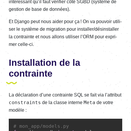
inté­res­sant qu’il faut véri­fier côté SGBD (système de
gestion de base de données).
Et Django peut nous aider pour ça ! On va pouvoir utili­
ser le système de migra­tion pour instal­ler/désins­tal­ler
la contrainte et nous allons utili­ser l’ORM pour expri­
mer celle-ci.
Instal­la­tion de la
contrainte
La décla­ra­tion d’une contrainte SQL se fait via l’at­tri­but
constraints
Meta
de la classe interne
de votre
modèle :
# mon_app/models.py