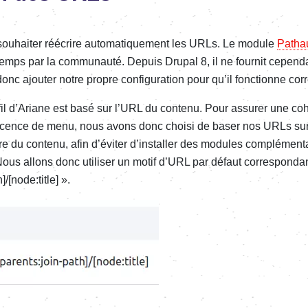
ouhai­­ter réécrire auto­­ma­­tique­­ment les URLs. Le module
Patha
­­temps par la commu­­nauté. Depuis Drupal 8, il ne four­­nit cepen­­
onc ajou­­ter notre propre confi­­gu­­ra­­tion pour qu’il fonc­­tionne cor
il d’Ariane est basé sur l’URL du contenu. Pour assu­­rer une cohé­
­res­­cence de menu, nous avons donc choisi de baser nos URLs sur l’
 du contenu, afin d’évi­ter d’ins­­tal­­ler des modules complé­­men­­tai
 Nous allons donc utili­­ser un motif d’URL par défaut corres­­pon­­d
]/[node:title] ».