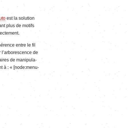
uto
est la solu­­tion
dant plus de motifs
rec­te­ment.
­rence entre le fil
ar­­bo­­res­­cence de
res de mani­­pu­­la­­
ant à : « [node:menu-