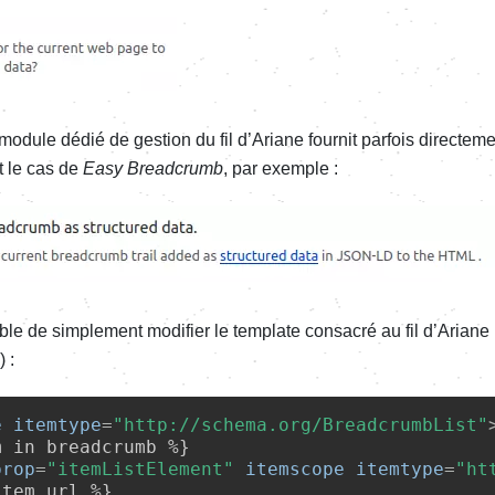
un module dédié de gestion du fil d’Ariane four­nit parfois direc­te­m
t le cas de
Easy Bread­crumb
, par exemple :
ible de simple­ment modi­fier le template consa­cré au fil d’Ariane 
) :
e
itemtype
=
"http://schema.org/BreadcrumbList"
 in breadcrumb %}

prop
=
"itemListElement"
itemscope
itemtype
=
"ht
tem.url %}
