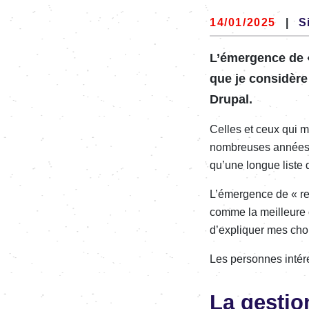
14/01/2025
|
S
L’émer­gence de 
que je consi­dère
Drupal.
Celles et ceux qui 
nombreuses années sur
qu’une longue liste d
L’émer­­gence de « r
comme la meilleure co
d’ex­­pliquer mes cho
Les personnes inté­­re
La gesti