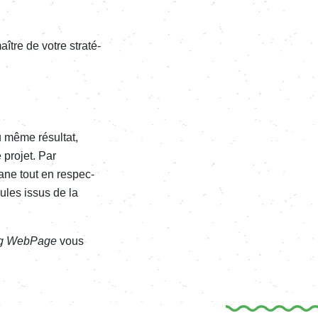
ître de votre stra­té­
 même résul­tat,
e projet. Par
iane tout en respec­
ules issus de la
g WebPage
vous