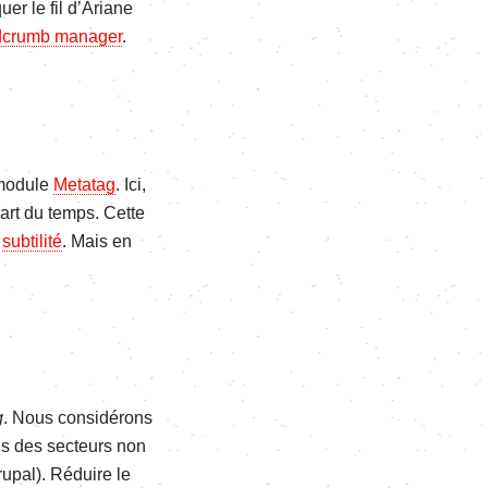
quer le fil d’Ariane
­­crumb mana­­ger
.
e module
Meta­­tag
. Ici,
lupart du temps. Cette
e
subti­­lité
. Mais en
g
. Nous consi­­dé­­rons
 dans des secteurs non
 Drupal). Réduire le