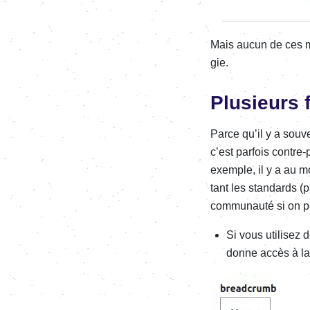
Mais aucun de ces mod
gie.
Plusieurs 
Parce qu’il y a souv
c’est parfois contre-
exemple, il y a au mo
tant les stan­dards 
commu­nauté si on pe
Si vous utili­sez
donne accès à la c