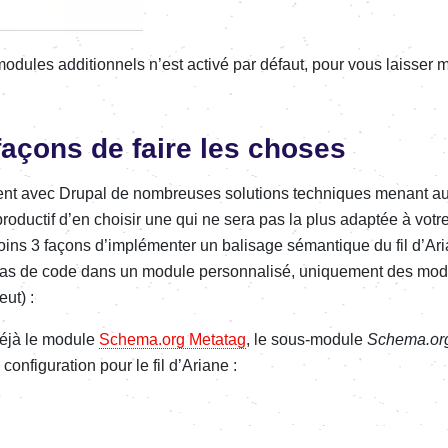
ules addi­tion­nels n’est activé par défaut, pour vous lais­ser ma
façons de faire les choses
ent avec Drupal de nombreuses solu­tions tech­niques menant au
produc­tif d’en choi­sir une qui ne sera pas la plus adap­tée à votr
ins 3 façons d’im­plé­men­ter un bali­sage séman­tique du fil d’Ar
(pas de code dans un module person­na­lisé, unique­ment des mod
ut) :
 déjà le module
Schema.org Meta­tag
, le sous-module
Schema.or
onfi­gu­ra­tion pour le fil d’Ariane :