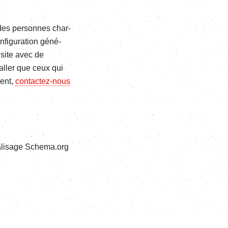
 des personnes char­­
gu­­ra­­tion géné­­
e site avec de
l­­ler que ceux qui
ment,
contac­­tez-nous
ali­sage Schema.org