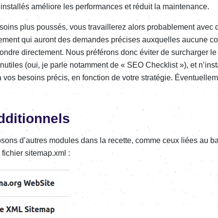
stal­lés améliore les perfor­mances et réduit la main­te­nance.
ins plus pous­­sés, vous travaille­­rez alors proba­ble­ment avec
­ce­­ment qui auront des demandes précises auxquelles aucune confi­­
pondre direc­­te­­ment. Nous préfé­­rons donc éviter de surchar­­ger l
iles (oui, je parle notam­­ment de « SEO Check­­list »), et n’ins­­ta
vos besoins précis, en fonc­­tion de votre stra­­té­­gie. Éven­­tuel­­le­­
i­tion­nels
o­sons d’autres modules dans la recette, comme ceux liées au b
 fichier site­map.xml :