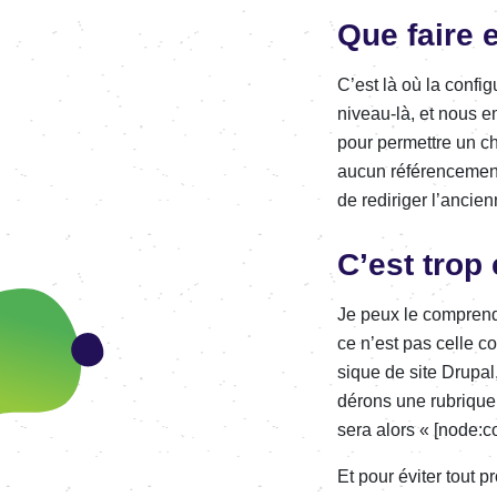
Que faire 
C’est là où la confi­­g
niveau-là, et nous e
pour permettre un cha
aucun réfé­­ren­­ce­­
de redi­­ri­­ger l’an­
C’est trop
Je peux le comprendre
ce n’est pas celle cont
sique de site Drupal,
dé­rons une rubrique 
sera alors « [node:c
Et pour éviter tout pr