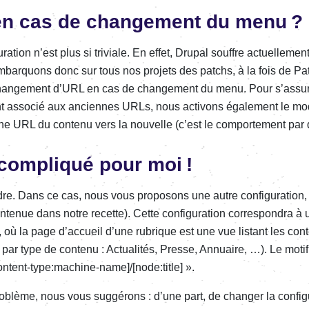
en cas de chan­­ge­­ment du menu ?
u­­ra­­tion n’est plus si triviale. En effet, Drupal souffre actuel­­le­­
mbarquons donc sur tous nos projets des patchs, à la fois de Pa
n­­ge­­ment d’URL en cas de chan­­ge­­ment du menu. Pour s’as­­su­
ment asso­­cié aux anciennes URLs, nous acti­­vons égale­­ment le m
­cienne URL du contenu vers la nouvelle (c’est le compor­­te­­ment par 
 compliqué pour moi !
. Dans ce cas, nous vous propo­­sons une autre confi­­gu­­ra­­tion
e­­nue dans notre recette). Cette confi­­gu­­ra­­tion corres­­pon­­dra à u
 où la page d’ac­­cueil d’une rubrique est une vue listant les cont
par type de contenu : Actua­li­tés, Presse, Annuaire, …). Le moti
ontent-type:machine-name]/[node:title] ».
oblème, nous vous suggé­­rons : d’une part, de chan­­ger la confi­­gu­