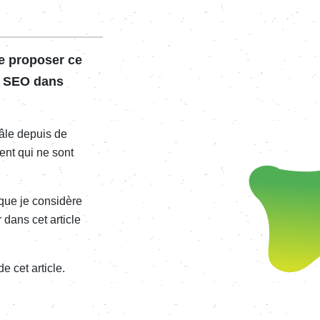
e propo­ser ce
le SEO dans
âle depuis de
ment qui ne sont
ue je consi­­dère
 dans cet article
de cet article.