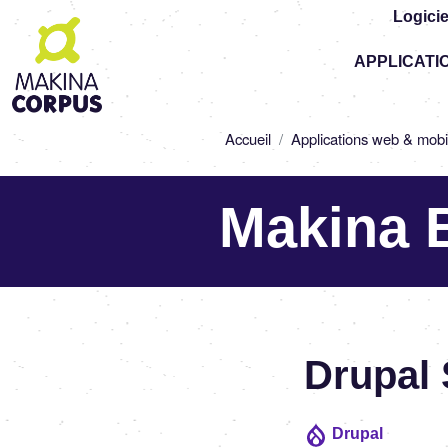
Logicie
Top
APPLICATI
-
Main
navigation
Fil
Accueil
Applications web & mobi
d'Ariane
Makina 
Drupal
Drupal