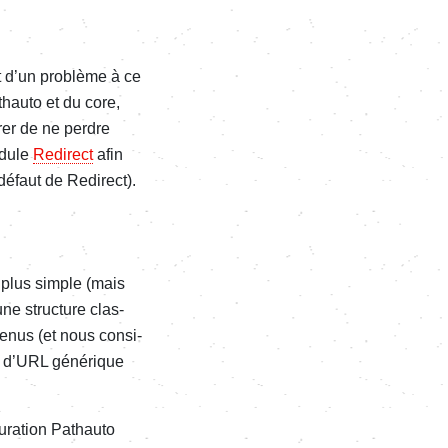
ment d’un problème à ce
thauto et du core,
­rer de ne perdre
odule
Redi­­rect
afin
défaut de Redi­­rect).
, plus simple (mais
ne struc­­ture clas­­
e­­nus (et nous consi­
f d’URL géné­­rique
­ra­­tion Pathauto