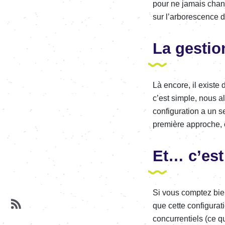
pour ne jamais chan­­g
sur l’ar­­bo­­res­­ce
La gestio
Là encore, il existe d
c’est simple, nous allo
confi­­gu­­ra­­tion a 
première approche, c’e
Et… c’est
Si vous comp­­tez bi
que cette confi­­gu­­r
concur­­ren­­tiels (ce 