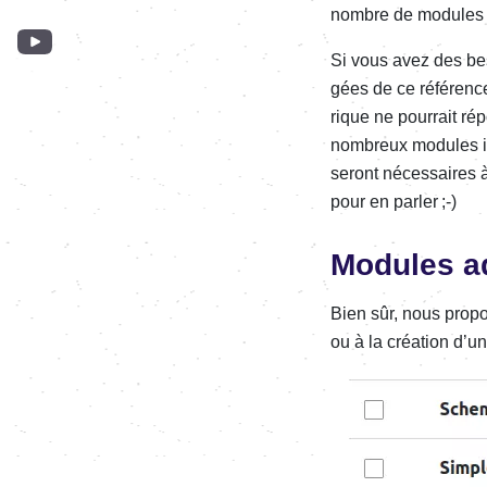
nombre de modules in
Si vous avez des beso
gées de ce réfé­­ren­
rique ne pour­­rait ré
nombreux modules inut
seront néces­­saires à 
pour en parler ;-)
Modules add
Bien sûr, nous prop
ou à la créa­tion d’un