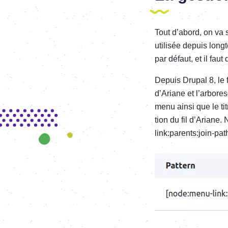
Tout d’abord, on va s
utili­­sée depuis long
par défaut, et il faut d
Depuis Drupal 8, le f
d’Ariane et l’ar­­bo­
menu ainsi que le titre
tion du fil d’Ariane.
link:parents:join-path