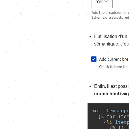
L’uti­li­sa­tion d’
séman­tique, c’es
Enfin, il est poss
crumb.html.twig
<
ol
itemscop
  {% for item
<
li
item
      {% if i