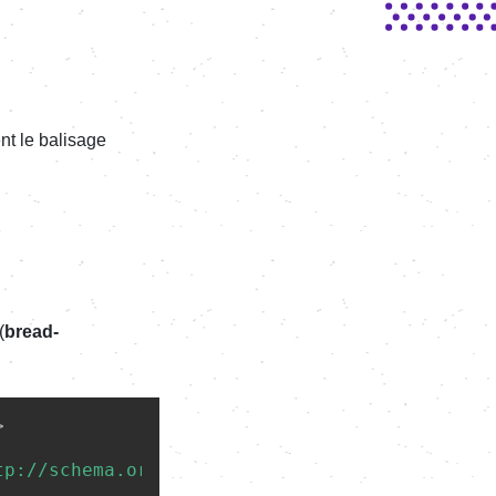
ent le bali­sage
(
bread­
>
tp://schema.org/ListItem"
>