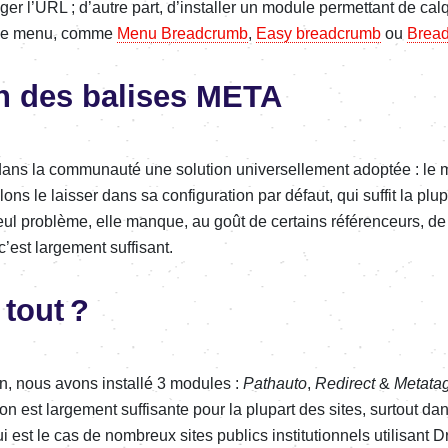
er l’URL ; d’autre part, d’ins­­tal­­ler un module permet­­tant de cal
nce de menu, comme
Menu Bread­­crumb
,
Easy bread­­crumb
ou
Bread
n des balises META
ans la commu­­nauté une solu­­tion univer­­sel­­le­­ment adop­­tée : l
ns le lais­­ser dans sa confi­­gu­­ra­­tion par défaut, qui suffit la p
un seul problème, elle manque, au goût de certains réfé­­ren­­ceurs, d
st large­­ment suffi­­sant.
 tout ?
en, nous avons installé 3 modules :
Pathauto
,
Redi­­rect
&
Meta­­ta
a­­tion est large­­ment suffi­­sante pour la plupart des sites, surtout
qui est le cas de nombreux sites publics insti­­tu­­tion­­nels utili­­sant