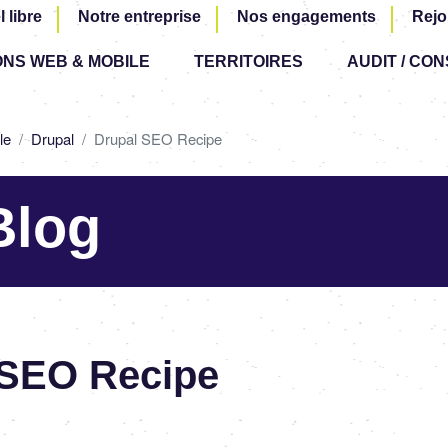
Aller
l libre
Notre entreprise
Nos engagements
Rejo
au
ONS WEB & MOBILE
TERRITOIRES
contenu
AUDIT / CON
principal
le
Drupal
Drupal SEO Recipe
Blog
 SEO Recipe