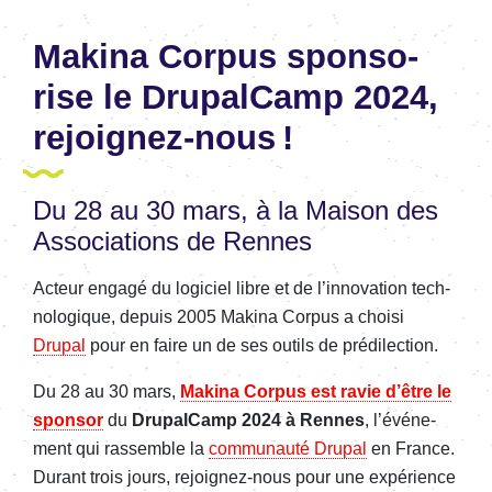
Makina Corpus spon­so­
rise le Drupal­Camp 2024,
rejoi­gnez-nous !
Du 28 au 30 mars, à la Maison des
Asso­cia­tions de Rennes
Acteur engagé du logi­ciel libre et de l’in­no­va­tion tech­
no­lo­gique, depuis 2005 Makina Corpus a choisi
Drupal
pour en faire un de ses outils de prédi­lec­tion.
Du 28 au 30 mars,
Makina Corpus est ravie d’être le
spon­sor
du
Drupal­Camp 2024 à Rennes
, l’évé­ne­
ment qui rassemble la
commu­nauté Drupal
en France.
Durant trois jours, rejoi­gnez-nous pour une expé­rience