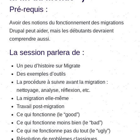
Pré-requis :
Avoir des notions du fonc­tion­ne­ment des migra­tions
Drupal peut aider, mais les débu­tants devraient
comprendre aussi.
La session parlera de :
Un peu d’his­toire sur Migrate
Des exemples d’ou­tils
La procé­dure à suivre avant la migra­tion :
nettoyage, analyse, réflexion, etc.
La migra­tion elle-même
Travail post-migra­tion
Ce qui fonc­tionne (le “good”)
Ce qui fonc­tionne moins bien (le “bad”)
Ce qui ne fonc­tionne pas du tout (le “ugly”)
Réso­lu­tion de problèmes clas­siques