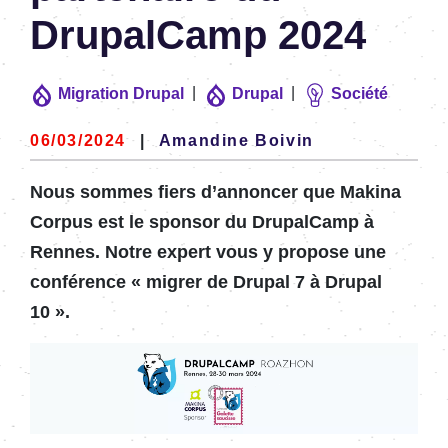
Drupal­Camp 2024
|
|
Migration Drupal
Drupal
Société
06/03/2024
|
Amandine Boivin
Nous sommes fiers d’an­non­cer que Makina
Corpus est le spon­sor du Drupal­Camp à
Rennes. Notre expert vous y propose une
confé­rence « migrer de Drupal 7 à Drupal
10 ».