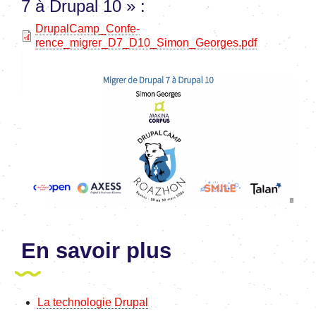
7 à Drupal 10 » :
File
Drupal­Camp_Confe­
rence_migrer_D7_D10_Simon_Georges.pdf
En savoir plus
La tech­no­lo­gie Drupal