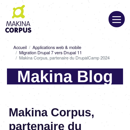
Aller
au
contenu
principal
Fil
Accueil
Applications web & mobile
d'Ariane
Migration Drupal 7 vers Drupal 11
Makina Corpus, partenaire du DrupalCamp 2024
Makina Blog
Makina Corpus,
parte­naire du