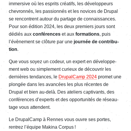
immer­sive où les esprits créa­tifs, les déve­lop­peurs
chevron­nés, les passion­nés et les novices de Drupal
se rencontrent autour du partage de connais­sances.
Pour son édition 2024, les deux premiers jours sont
dédiés aux
confé­rences
et aux
forma­tions
, puis
l’évè­ne­ment se clôture par une
jour­née de contri­bu­
tion
.
Que vous soyez un codeur, un expert en déve­lop­pe­
ment web ou simple­ment curieux de décou­vrir les
dernières tendances, le
Drupal­Camp 2024
promet une
plon­gée dans les avan­cées les plus récentes de
Drupal et bien au-delà. Des ateliers capti­vants, des
confé­rences d’ex­perts et des oppor­tu­ni­tés de réseau­
tage vous attendent.
Le Drupal­Camp à Rennes vous ouvre ses portes,
rentrez l’équipe Makina Corpus !