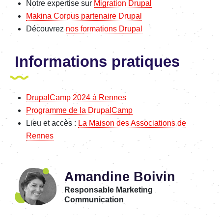
Notre exper­tise sur
Migra­tion Drupal
Makina Corpus parte­naire Drupal
Décou­vrez
nos forma­tions Drupal
Infor­ma­tions pratiques
Drupal­Camp 2024 à Rennes
Programme de la Drupal­Camp
Lieu et accès :
La Maison des Asso­cia­tions de
Rennes
Amandine Boivin
Responsable Marketing
Communication