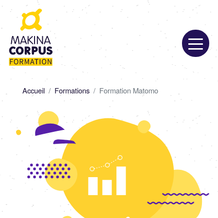
Aller
au
contenu
principal
Fil
Accueil
Formations
Formation Matomo
d'Ariane