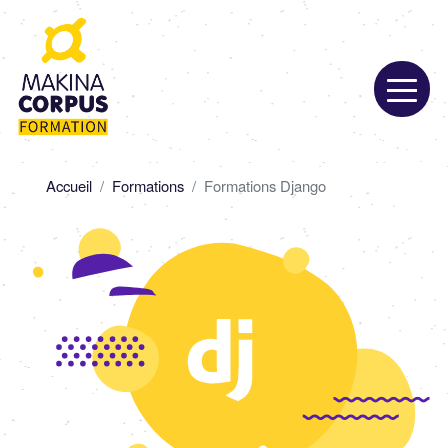
Aller
au
contenu
principal
Fil
Accueil
Formations
Formations Django
d'Ariane