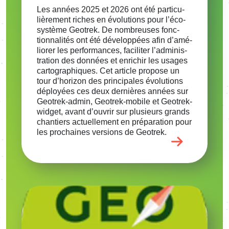
Les années 2025 et 2026 ont été parti­cu­
liè­re­ment riches en évolu­tions pour l’éco­
sys­tème Geotrek. De nombreuses fonc­
tion­na­li­tés ont été déve­lop­pées afin d’amé­
lio­rer les perfor­mances, faci­li­ter l’ad­mi­nis­
tra­tion des données et enri­chir les usages
carto­gra­phiques. Cet article propose un
tour d’ho­ri­zon des prin­ci­pales évolu­tions
déployées ces deux dernières années sur
Geotrek-admin, Geotrek-mobile et Geotrek-
widget, avant d’ou­vrir sur plusieurs grands
chan­tiers actuel­le­ment en prépa­ra­tion pour
les prochaines versions de Geotrek.
Image
Voir l'article