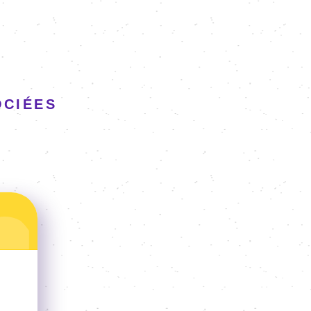
OCIÉES
eb App - PWA