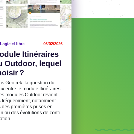
Logiciel libre
06/02/2026
dule Itiné­raires
u Outdoor, lequel
oi­sir ?
s Geotrek, la ques­tion du
ix entre le module Itiné­raires
les modules Outdoor revient
s fréquem­ment, notam­ment
s des premières prises en
n ou des évolu­tions de confi­
a­tion.