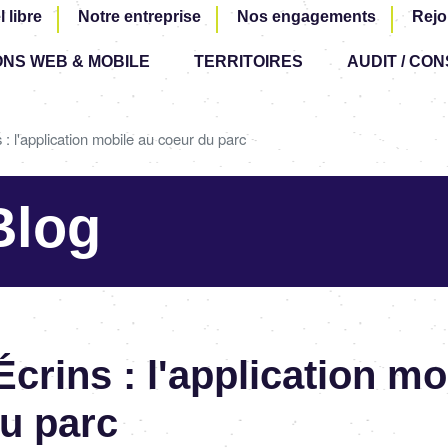
Aller
l libre
Notre entreprise
Nos engagements
Rejo
au
ONS WEB & MOBILE
TERRITOIRES
contenu
AUDIT / CON
principal
: l'application mobile au coeur du parc
Blog
crins : l'application mo
u parc