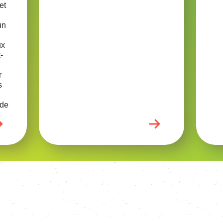
et
un
ux
-
r
s
 de