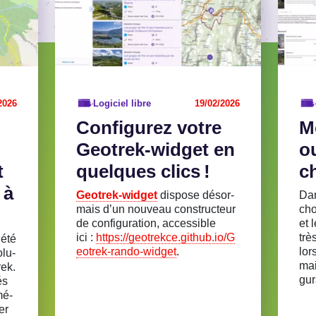
2026
Logiciel libre
19/02/2026
Confi­gu­rez votre
Mo
Geotrek-widget en
o
t
quelques clics !
ch
 à
Geotrek-widget
dispose désor­
Dan
mais d’un nouveau construc­teur
cho
de confi­gu­ra­tion, acces­sible
et 
ici :
https://geotrekce.github.io/G
trè
 été
eotrek-rando-widget
.
lor
olu­
mai
rek.
gu­r
és
mé­
ter