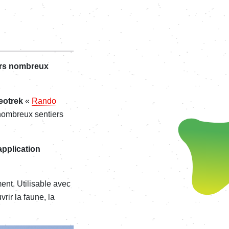
eurs nombreux
eotrek
«
Rando
 nombreux sentiers
’application
ment. Utilisable avec
rir la faune, la