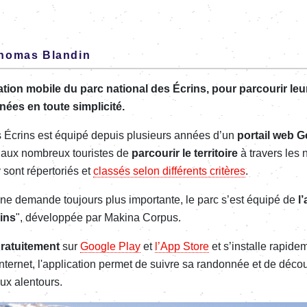
homas Blandin
ation mobile du parc national des Écrins, pour parcourir l
nées en toute simplicité.
s Écrins est équipé depuis plusieurs années d’un
portail web
G
 aux nombreux touristes de
parcourir le territoire
à travers les
sont répertoriés et
classés selon différents critères
.
une demande toujours plus importante, le parc s’est équipé de
l
ins
",
développée par Makina Corpus.
ratuitement
sur
Google Play
et
l’App Store
et s’installe rapide
nternet, l'application permet de suivre sa randonnée et de découv
aux alentours.