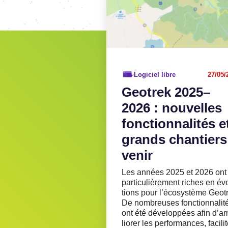
Logiciel libre
27/05/
Geotrek 2025–
2026 : nouvelles
fonc­tion­na­li­tés e
grands chan­tiers
venir
Les années 2025 et 2026 ont
parti­cu­liè­re­ment riches en év
tions pour l’éco­sys­tème Geot
De nombreuses fonc­tion­na­li­t
ont été déve­lop­pées afin d’a
lio­rer les perfor­mances, faci­li­