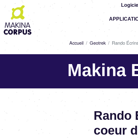
Logicie
Top
APPLICATI
-
Main
navigation
Fil
Accueil
Geotrek
Rando Écrins 
d'Ariane
Makina 
Rando É
coeur d