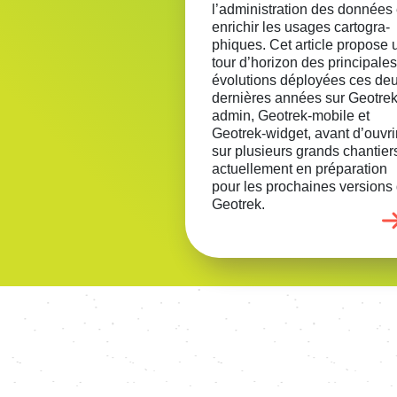
l’ad­mi­nis­tra­tion des données 
enri­chir les usages carto­gra­
phiques. Cet article propose 
tour d’ho­ri­zon des prin­ci­pales
évolu­tions déployées ces de
dernières années sur Geotrek
admin, Geotrek-mobile et
Geotrek-widget, avant d’ou­vri
sur plusieurs grands chan­tier
actuel­le­ment en prépa­ra­tion
pour les prochaines versions
Geotrek.