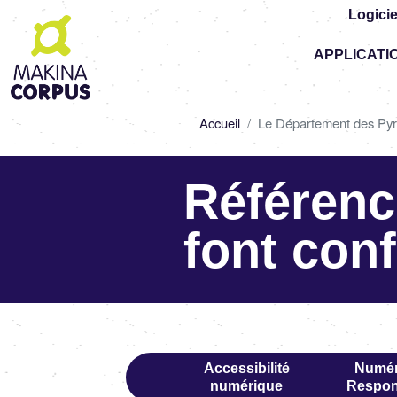
Logicie
Top
APPLICATI
-
Main
navigation
Fil
Accueil
Le Département des Pyrén
d'Ariane
Référenc
font con
Accessibilité
Numér
numérique
Respon