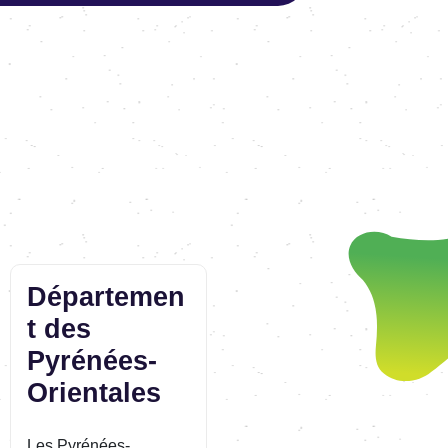
Départemen
t des
Pyrénées-
Orientales
Les Pyrénées-