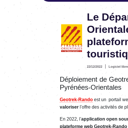
Le Dépa
Oriental
platefor
touristi
|
22/12/2022
Logiciel libre
Déploiement de Geotr
Pyrénées-Orientales
Geotrek-Rando
est un portail we
valoriser
l'offre des activités de p
En 2022, l'
application open sou
plateforme web Geotrek-Rando