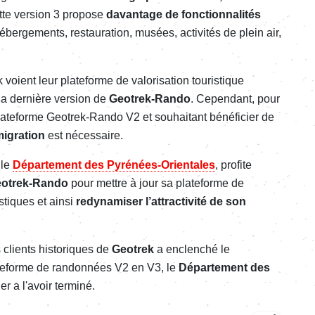
tte version
3 propose
davantage de fonctionnalités
: hébergements, restauration, musées, activités de plein air,
voient leur plateforme de valorisation touristique
a dernière version de
Geotrek-Rando
. Cependant, pour
plateforme Geotrek-Rando V2 et souhaitant bénéficier de
igration
est nécessaire.
 le
Département des Pyrénées-Orientales
,
profite
eotrek-Rando
pour mettre à jour sa plateforme
de
istiques
et ainsi
redynamiser l’attractivité
de son
s clients historiques de
Geotrek
a enclenché le
ateforme de randonnées V2 en V3, le
Département des
er a l'avoir terminé.