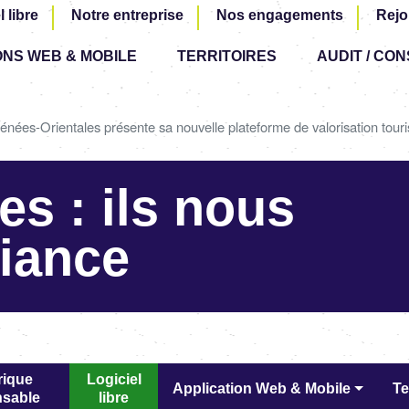
Aller
l libre
Notre entreprise
Nos engagements
Rejo
au
ONS WEB & MOBILE
TERRITOIRES
contenu
AUDIT / CON
principal
Image
ées-Orientales présente sa nouvelle plateforme de valorisation touri
es : ils nous
fiance
ique
Logiciel
Application Web & Mobile
Te
sable
libre