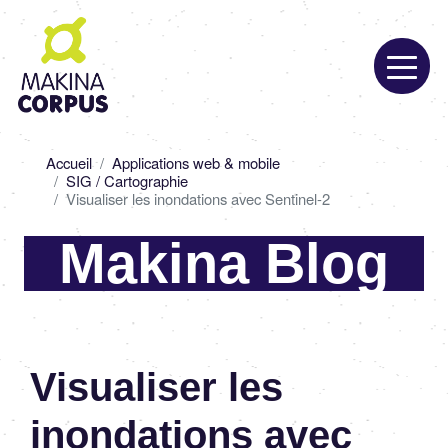
Aller
au
contenu
principal
Fil
Accueil
Applications web & mobile
d'Ariane
SIG / Cartographie
Visualiser les inondations avec Sentinel-2
Makina Blog
Visualiser les
inondations avec