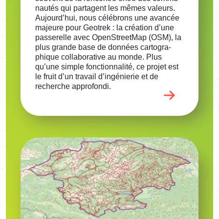
nau­tés qui partagent les mêmes valeurs.
Aujour­d’hui, nous célé­brons une avan­cée
majeure pour Geotrek : la créa­tion d’une
passe­relle avec OpenS­treet­Map (OSM), la
plus grande base de données carto­gra­
phique colla­bo­ra­tive au monde. Plus
qu’une simple fonc­tion­na­lité, ce projet est
le fruit d’un travail d’in­gé­nie­rie et de
recherche appro­fondi.
Image
Voir l'article