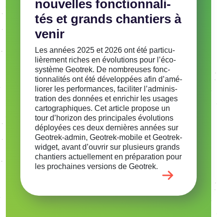
nouvelles fonc­tion­na­li­
tés et grands chan­tiers à
venir
Les années 2025 et 2026 ont été parti­cu­
liè­re­ment riches en évolu­tions pour l’éco­
sys­tème Geotrek. De nombreuses fonc­
tion­na­li­tés ont été déve­lop­pées afin d’amé­
lio­rer les perfor­mances, faci­li­ter l’ad­mi­nis­
tra­tion des données et enri­chir les usages
carto­gra­phiques. Cet article propose un
tour d’ho­ri­zon des prin­ci­pales évolu­tions
déployées ces deux dernières années sur
Geotrek-admin, Geotrek-mobile et Geotrek-
widget, avant d’ou­vrir sur plusieurs grands
chan­tiers actuel­le­ment en prépa­ra­tion pour
les prochaines versions de Geotrek.