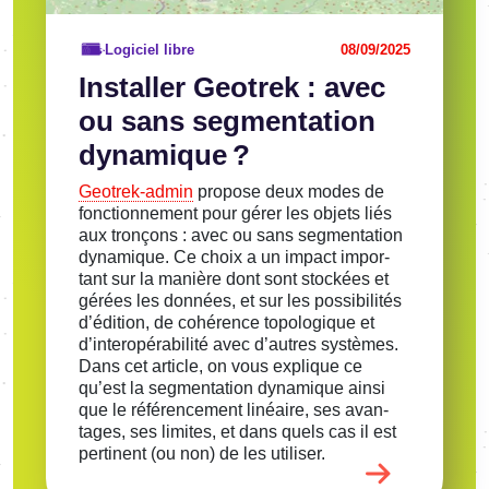
Logiciel libre
08/09/2025
Instal­ler Geotrek : avec
ou sans segmen­ta­tion
dyna­mique ?
Geotrek-admin
propose deux modes de
fonc­tion­ne­ment pour gérer les objets liés
aux tronçons : avec ou sans segmen­ta­tion
dyna­mique. Ce choix a un impact impor­
tant sur la manière dont sont stockées et
gérées les données, et sur les possi­bi­li­tés
d’édi­tion, de cohé­rence topo­lo­gique et
d’in­ter­opé­ra­bi­lité avec d’autres systèmes.
Dans cet article, on vous explique ce
qu’est la segmen­ta­tion dyna­mique ainsi
que le réfé­ren­ce­ment linéaire, ses avan­
tages, ses limites, et dans quels cas il est
perti­nent (ou non) de les utili­ser.