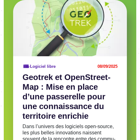
Image
Voir l'article
Logiciel libre
08/09/2025
Geotrek et OpenS­treet­
Map : Mise en place
d’une passe­relle pour
une connais­sance du
terri­toire enri­chie
Dans l’uni­vers des logi­ciels open-source,
les plus belles inno­va­tions naissent
souvent de la rencontre entre des commu­