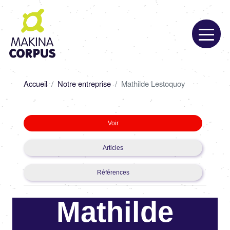
Aller
au
contenu
principal
Fil
Accueil
Notre entreprise
Mathilde Lestoquoy
d'Ariane
Primary
Voir
tabs
Articles
Références
Mathilde