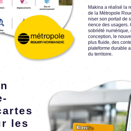
Makina a réalisé la re
de la Métro­pole Rou
ni­ser son portail de s
rience des usagers. 
sobriété numé­rique, d’
concep­tion, le nouvea
plus fluide, des conte
plate­forme durable
du terri­toire.
Image
on
e­
cartes
r les