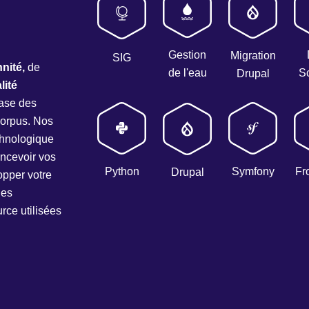
Gestion
Migration
SIG
nité,
de
de l'eau
S
Drupal
lité
base des
orpus. Nos
echnologique
oncevoir vos
Python
Symfony
Fr
Drupal
opper votre
les
rce utilisées