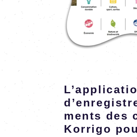
En savoir plus
L’ap­pli­ca­ti
d’en­re­gis­tr
ments des 
Korrigo pou