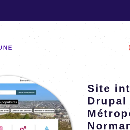
UNE
En savoir plus
Site int
Drupal 
Métro­
Norman