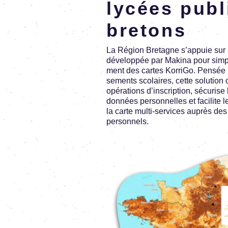
lycées publ
bretons
La Région Bretagne s’ap­puie sur u
déve­lop­pée par Makina pour simpli­f
ment des cartes KorriGo. Pensée p
se­ments scolaires, cette solu­tion 
opéra­tions d’ins­crip­tion, sécu­rise 
données person­nelles et faci­lite 
la carte multi-services auprès des
person­nels.
Image