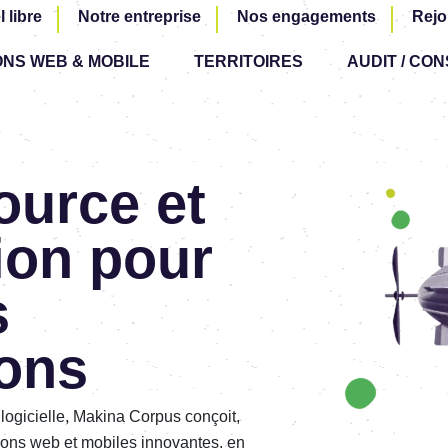
Aller
l libre
Notre entreprise
Nos engagements
Rejo
au
ONS WEB & MOBILE
TERRITOIRES
contenu
AUDIT / CON
principal
ource et
Image
tion pour
s
ions
 logicielle, Makina Corpus conçoit,
ions web et mobiles innovantes, en