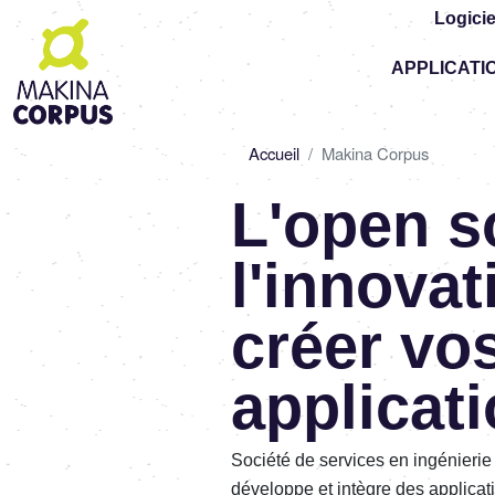
Logicie
Top
APPLICATI
-
Main
navigation
Fil
Accueil
Makina Corpus
d'Ariane
L'open s
l'innova
créer vo
applicat
Société de services en ingénierie
développe et intègre des applicat