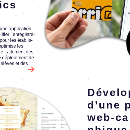
ics
ne appli­ca­tion
ier l’en­re­gis­tre­
our les établis­
opti­mise les
le trai­te­ment des
le déploie­ment de
 élèves et des
En savoir plus
Déve­lo
d’une p
web-car
phique d