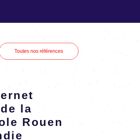
Toutes nos références
er­net
de la
pole Rouen
­die