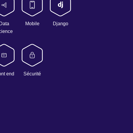
Data
Mobile
Django
cience
ont end
Sécurité