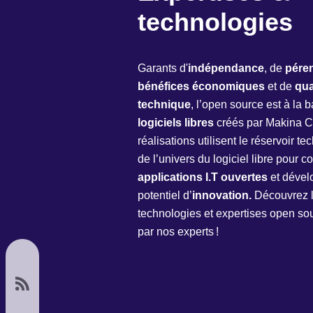
technologies
Garants d'
indépendance
, de
péren
bénéfices économiques
et de
qua
technique
, l’open source est à la 
logiciels libres
créés par Makina C
réalisations utilisent le réservoir t
de l’univers du logiciel libre pour c
applications I.T ouvertes
et dével
potentiel d’
innovation.
Découvrez 
technologies et expertises open sou
par nos experts !