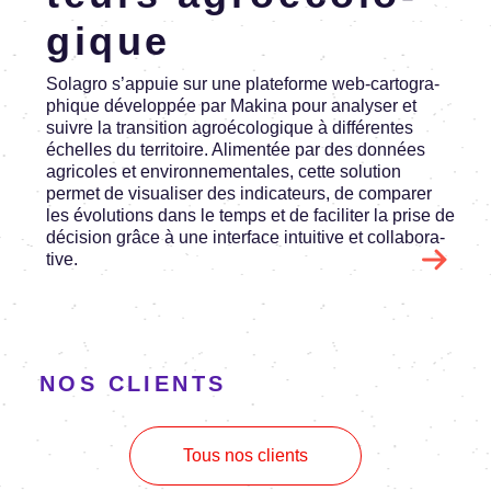
gique
Sola­gro s’ap­puie sur une plate­forme web-carto­gra­
phique déve­lop­pée par Makina pour analy­ser et
suivre la tran­si­tion agroé­co­lo­gique à diffé­rentes
échelles du terri­toire. Alimen­tée par des données
agri­coles et envi­ron­ne­men­tales, cette solu­tion
permet de visua­li­ser des indi­ca­teurs, de compa­rer
les évolu­tions dans le temps et de faci­li­ter la prise de
déci­sion grâce à une inter­face intui­tive et colla­bo­ra­
tive.
NOS CLIENTS
Tous nos clients