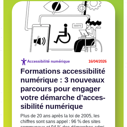
Image
Voir l'article
Accessibilité numérique
16/04/2026
Forma­tions acces­si­bi­lité
numé­rique : 3 nouveaux
parcours pour enga­ger
votre démarche d’ac­ces­
si­bi­lité numé­rique
Plus de 20 ans après la loi de 2005, les
chiffres sont sans appel : 96 % des sites