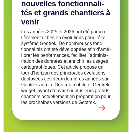
nouvelles fonc­tion­na­li­
tés et grands chan­tiers à
venir
Les années 2025 et 2026 ont été parti­cu­
liè­re­ment riches en évolu­tions pour l’éco­
sys­tème Geotrek. De nombreuses fonc­
tion­na­li­tés ont été déve­lop­pées afin d’amé­
lio­rer les perfor­mances, faci­li­ter l’ad­mi­nis­
tra­tion des données et enri­chir les usages
carto­gra­phiques. Cet article propose un
tour d’ho­ri­zon des prin­ci­pales évolu­tions
déployées ces deux dernières années sur
Geotrek-admin, Geotrek-mobile et Geotrek-
widget, avant d’ou­vrir sur plusieurs grands
chan­tiers actuel­le­ment en prépa­ra­tion pour
les prochaines versions de Geotrek.