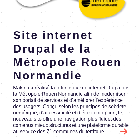
En savoir plus
Site inter­net
Drupal de la
Métro­pole Rouen
Norman­die
Makina a réalisé la refonte du site inter­net Drupal de
la Métro­pole Rouen Norman­die afin de moder­ni­ser
son portail de services et d’amé­lio­rer l’ex­pé­rience
des usagers. Conçu selon les prin­cipes de sobriété
numé­rique, d’ac­ces­si­bi­lité et d’éco-concep­tion, le
nouveau site offre une navi­ga­tion plus fluide, des
conte­nus mieux struc­tu­rés et une plate­forme durable
au service des 71 communes du terri­toire.