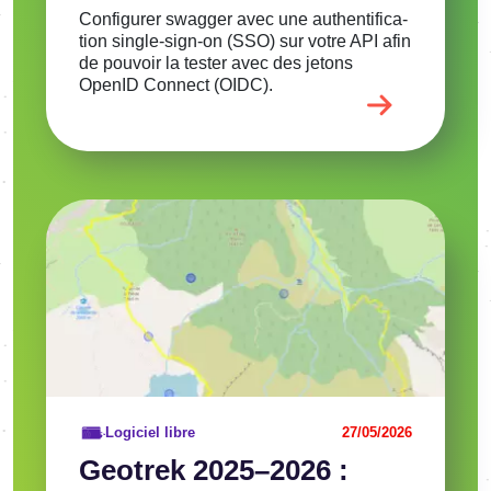
Confi­gu­rer swag­ger avec une authen­ti­fi­ca­
tion single-sign-on (SSO) sur votre API afin
de pouvoir la tester avec des jetons
OpenID Connect (OIDC).
Image
Voir l'article
Logiciel libre
27/05/2026
Geotrek 2025–2026 :