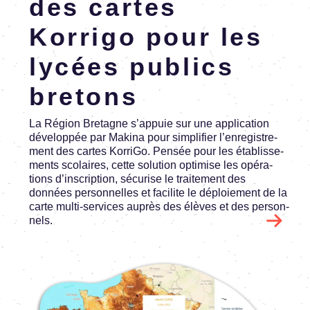
des cartes
Korrigo pour les
lycées publics
bretons
La Région Bretagne s’ap­puie sur une appli­ca­tion
déve­lop­pée par Makina pour simpli­fier l’en­re­gis­tre­
ment des cartes KorriGo. Pensée pour les établis­se­
ments scolaires, cette solu­tion opti­mise les opéra­
tions d’ins­crip­tion, sécu­rise le trai­te­ment des
données person­nelles et faci­lite le déploie­ment de la
carte multi-services auprès des élèves et des person­
nels.
Image