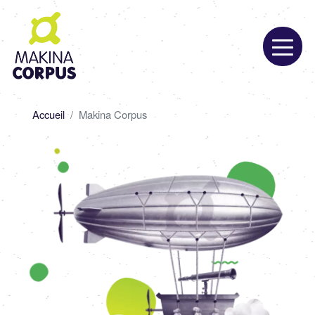
Aller
au
contenu
principal
Fil
Accueil
Makina Corpus
d'Ariane
Image