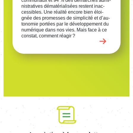
commu­naux et 94 % des démarches admi­
nis­tra­tives déma­té­ria­li­sées restent inac­
ces­sibles. Une réalité encore bien éloi­
gnée des promesses de simpli­cité et d’au­
to­no­mie portées par le déve­lop­pe­ment du
numé­rique dans nos vies. Mais face à ce
constat, comment réagir ?