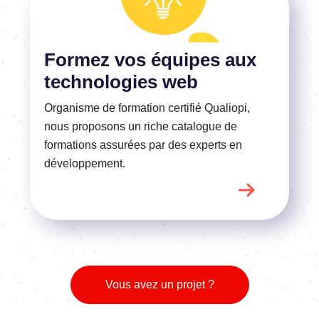
En savoir plus
Formez vos équipes aux
technologies web
Organisme de formation certifié Qualiopi,
nous proposons un riche catalogue de
formations assurées par des experts en
développement.
Vous avez un projet ?