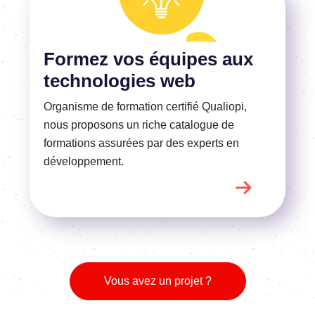
En savoir plus
Formez vos équipes aux
technologies web
Organisme de formation certifié Qualiopi,
nous proposons un riche catalogue de
formations assurées par des experts en
développement.
Vous avez un projet ?