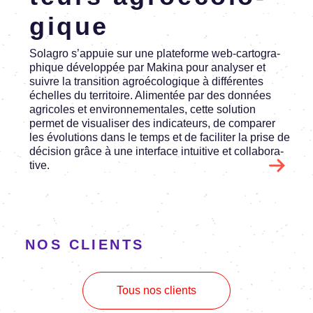
gique
Sola­gro s’ap­puie sur une plate­forme web-carto­gra­
phique déve­lop­pée par Makina pour analy­ser et
suivre la tran­si­tion agroé­co­lo­gique à diffé­rentes
échelles du terri­toire. Alimen­tée par des données
agri­coles et envi­ron­ne­men­tales, cette solu­tion
permet de visua­li­ser des indi­ca­teurs, de compa­rer
les évolu­tions dans le temps et de faci­li­ter la prise de
déci­sion grâce à une inter­face intui­tive et colla­bo­ra­
tive.
NOS CLIENTS
Tous nos clients