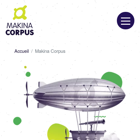
Aller
au
contenu
principal
Fil
Accueil
Makina Corpus
d'Ariane
Image