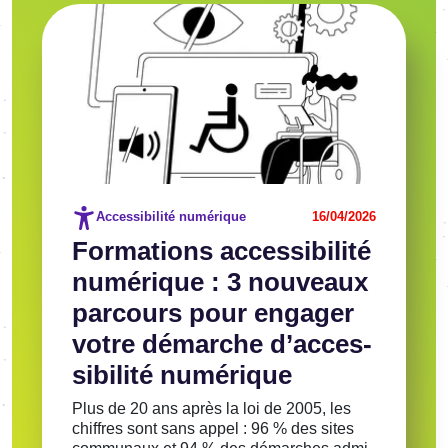
Image
Voir l'article
Accessibilité numérique
16/04/2026
Forma­tions acces­si­bi­lité
numé­rique : 3 nouveaux
parcours pour enga­ger
votre démarche d’ac­ces­
si­bi­lité numé­rique
Plus de 20 ans après la loi de 2005, les
chiffres sont sans appel : 96 % des sites