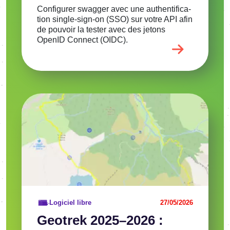
Confi­gu­rer swag­ger avec une authen­ti­fi­ca­
tion single-sign-on (SSO) sur votre API afin
de pouvoir la tester avec des jetons
OpenID Connect (OIDC).
Image
Voir l'article
Logiciel libre
27/05/2026
Geotrek 2025–2026 :