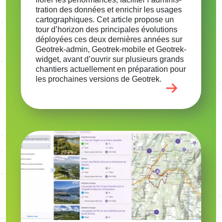
tra­tion des données et enri­chir les usages
carto­gra­phiques. Cet article propose un
tour d’ho­ri­zon des prin­ci­pales évolu­tions
déployées ces deux dernières années sur
Geotrek-admin, Geotrek-mobile et Geotrek-
widget, avant d’ou­vrir sur plusieurs grands
chan­tiers actuel­le­ment en prépa­ra­tion pour
les prochaines versions de Geotrek.
Image
Voir l'article