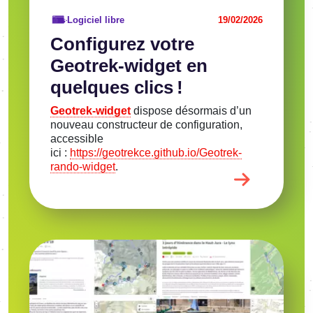
Logiciel libre
19/02/2026
Confi­gu­rez votre
Geotrek-widget en
quelques clics !
Geotrek-widget
dispose désor­mais d’un
nouveau construc­teur de confi­gu­ra­tion,
acces­sible
ici :
https://geotrekce.github.io/Geotrek-
rando-widget
.
Image
Voir l'article