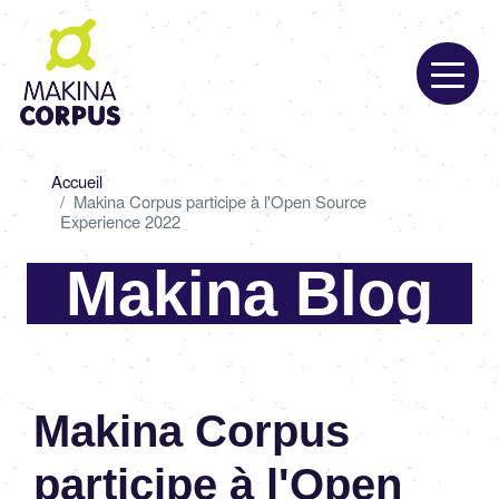
Aller
au
contenu
principal
Fil
Accueil
d'Ariane
Makina Corpus participe à l'Open Source
Experience 2022
Makina Blog
Makina Corpus
participe à l'Open