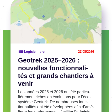
Voir l'article
Logiciel libre
27/05/2026
Geotrek 2025–2026 :
nouvelles fonc­tion­na­li­
tés et grands chan­tiers à
venir
Les années 2025 et 2026 ont été parti­cu­
liè­re­ment riches en évolu­tions pour l’éco­
sys­tème Geotrek. De nombreuses fonc­
tion­na­li­tés ont été déve­lop­pées afin d’amé­
lio­rer les perfor­mances, faci­li­ter l’ad­mi­nis­