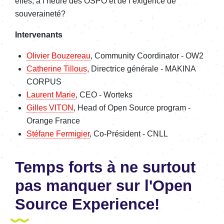
elles, à l’heure des OSPO et de l’exigence de
souveraineté?
Intervenants
Olivier Bouzereau
, Community Coordinator - OW2
Catherine Tillous
, Directrice générale - MAKINA
CORPUS
Laurent Marie
, CEO - Worteks
Gilles VITON
, Head of Open Source program -
Orange France
Stéfane Fermigier
, Co-Président - CNLL
Temps forts à ne surtout
pas manquer sur l'Open
Source Experience!