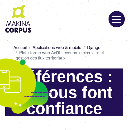
Aller
au
contenu
principal
Fil
Accueil
Applications web & mobile
Django
d'Ariane
Plate-forme web Act'if : économie circulaire et
gestion des flux territoriaux
Références :
ils nous font
confiance