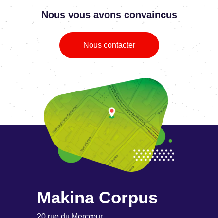
Makina Corpus
20 rue du Mercœur
44000 Nantes
France
contact@makina-corpus.com
+33 (0)9 70 33 21 50
VOIR SUR OPENSTREETMAP