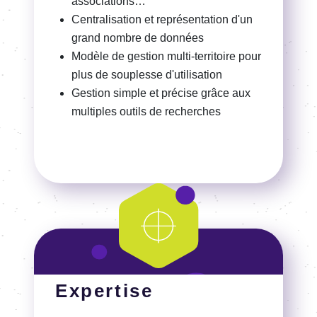
Expertise
Python
Leaflet
Bootstrap
Django
GeoJSON