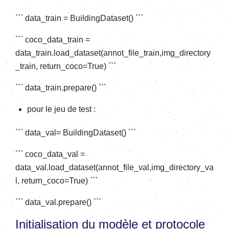
``` data_train = BuildingDataset() ```
``` coco_data_train =
data_train.load_dataset(annot_file_train,img_directory
_train, return_coco=True) ```
``` data_train.prepare() ```
pour le jeu de test :
``` data_val= BuildingDataset() ```
``` coco_data_val =
data_val.load_dataset(annot_file_val,img_directory_va
l, return_coco=True) ```
``` data_val.prepare() ```
Initialisation du modèle et protocole