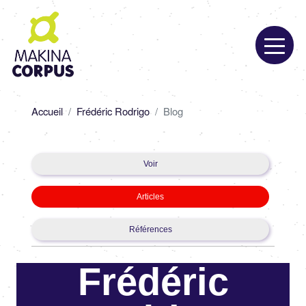
Aller
au
contenu
principal
Fil
Accueil
Frédéric Rodrigo
Blog
d'Ariane
Primary
Voir
tabs
Articles
Références
Frédéric