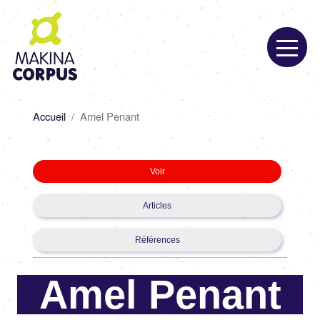
Aller
au
contenu
principal
Fil
Accueil
Amel Penant
d'Ariane
Primary
Voir
tabs
Articles
Références
Amel Penant