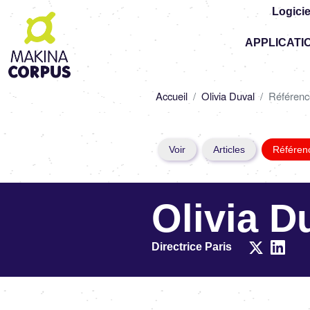
Logicie
Top
APPLICATI
-
Main
navigation
Fil
Accueil
Olivia Duval
Référenc
d'Ariane
Primary
Voir
Articles
Référen
tabs
Olivia D
Directrice Paris