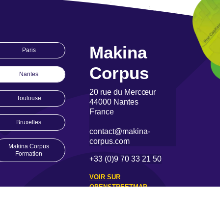
Makina
Paris
Corpus
Nantes
20 rue du Mercœur
Toulouse
44000 Nantes
France
Bruxelles
contact@makina-
corpus.com
Makina Corpus
Formation
+33 (0)9 70 33 21 50
VOIR SUR
OPENSTREETMAP
 engagements
Rejoignez-nous
Contact
Effectuer