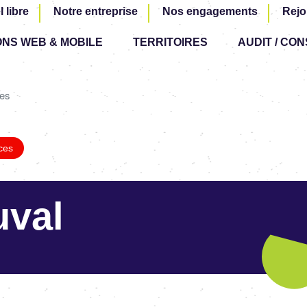
Aller
l libre
Notre entreprise
Nos engagements
Rejo
au
ONS WEB & MOBILE
TERRITOIRES
contenu
AUDIT / CON
principal
es
ces
uval