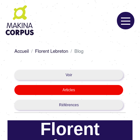
Aller
au
contenu
principal
Fil
Accueil
Florent Lebreton
Blog
d'Ariane
Primary
Voir
tabs
Articles
Références
Florent