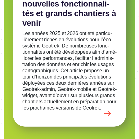
nouvelles fonc­tion­na­li­
tés et grands chan­tiers à
venir
Les années 2025 et 2026 ont été parti­cu­
liè­re­ment riches en évolu­tions pour l’éco­
sys­tème Geotrek. De nombreuses fonc­
tion­na­li­tés ont été déve­lop­pées afin d’amé­
lio­rer les perfor­mances, faci­li­ter l’ad­mi­nis­
tra­tion des données et enri­chir les usages
carto­gra­phiques. Cet article propose un
tour d’ho­ri­zon des prin­ci­pales évolu­tions
déployées ces deux dernières années sur
Geotrek-admin, Geotrek-mobile et Geotrek-
widget, avant d’ou­vrir sur plusieurs grands
chan­tiers actuel­le­ment en prépa­ra­tion pour
les prochaines versions de Geotrek.