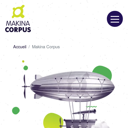
Aller
au
contenu
principal
Fil
Accueil
Makina Corpus
d'Ariane
Image