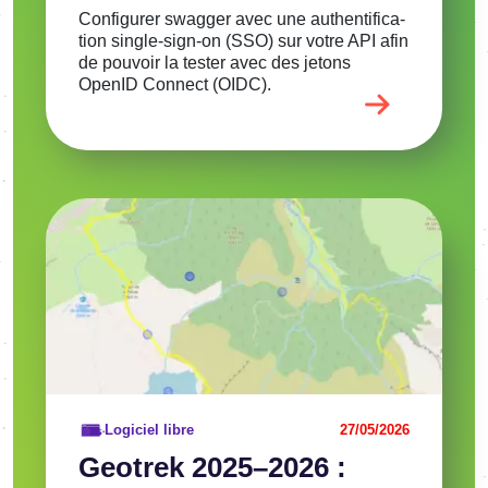
Confi­gu­rer swag­ger avec une authen­ti­fi­ca­
tion single-sign-on (SSO) sur votre API afin
de pouvoir la tester avec des jetons
OpenID Connect (OIDC).
Image
Voir l'article
Logiciel libre
27/05/2026
Geotrek 2025–2026 :