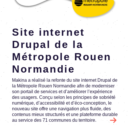
En savoir plus
Site inter­net
Drupal de la
Métro­pole Rouen
Norman­die
Makina a réalisé la refonte du site inter­net Drupal de
la Métro­pole Rouen Norman­die afin de moder­ni­ser
son portail de services et d’amé­lio­rer l’ex­pé­rience
des usagers. Conçu selon les prin­cipes de sobriété
numé­rique, d’ac­ces­si­bi­lité et d’éco-concep­tion, le
nouveau site offre une navi­ga­tion plus fluide, des
conte­nus mieux struc­tu­rés et une plate­forme durable
au service des 71 communes du terri­toire.