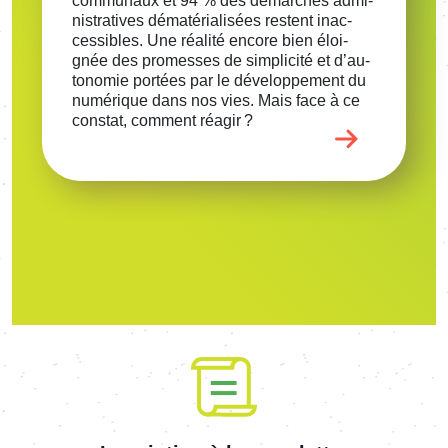
commu­naux et 94 % des démarches admi­
nis­tra­tives déma­té­ria­li­sées restent inac­
ces­sibles. Une réalité encore bien éloi­
gnée des promesses de simpli­cité et d’au­
to­no­mie portées par le déve­lop­pe­ment du
numé­rique dans nos vies. Mais face à ce
constat, comment réagir ?