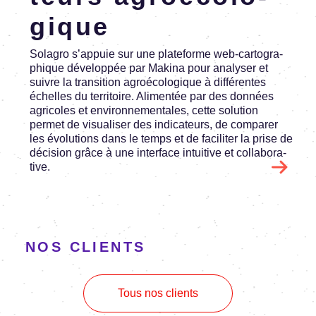
gique
Sola­gro s’ap­puie sur une plate­forme web-carto­gra­
phique déve­lop­pée par Makina pour analy­ser et
suivre la tran­si­tion agroé­co­lo­gique à diffé­rentes
échelles du terri­toire. Alimen­tée par des données
agri­coles et envi­ron­ne­men­tales, cette solu­tion
permet de visua­li­ser des indi­ca­teurs, de compa­rer
les évolu­tions dans le temps et de faci­li­ter la prise de
déci­sion grâce à une inter­face intui­tive et colla­bo­ra­
tive.
NOS CLIENTS
Tous nos clients