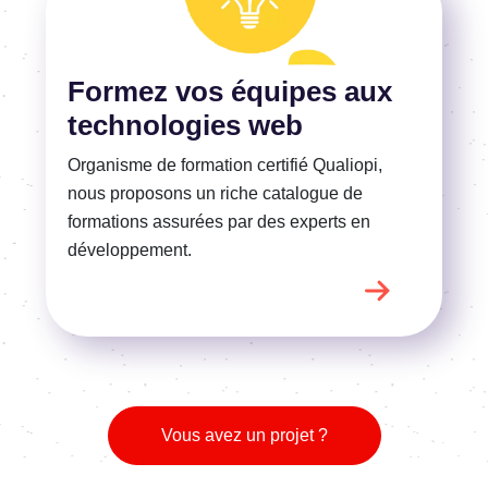
En savoir plus
Formez vos équipes aux
technologies web
Organisme de formation certifié Qualiopi,
nous proposons un riche catalogue de
formations assurées par des experts en
développement.
Vous avez un projet ?