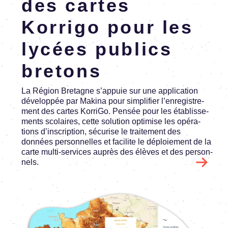
des cartes
Korrigo pour les
lycées publics
bretons
La Région Bretagne s’ap­puie sur une appli­ca­tion
déve­lop­pée par Makina pour simpli­fier l’en­re­gis­tre­
ment des cartes KorriGo. Pensée pour les établis­se­
ments scolaires, cette solu­tion opti­mise les opéra­
tions d’ins­crip­tion, sécu­rise le trai­te­ment des
données person­nelles et faci­lite le déploie­ment de la
carte multi-services auprès des élèves et des person­
nels.
Image