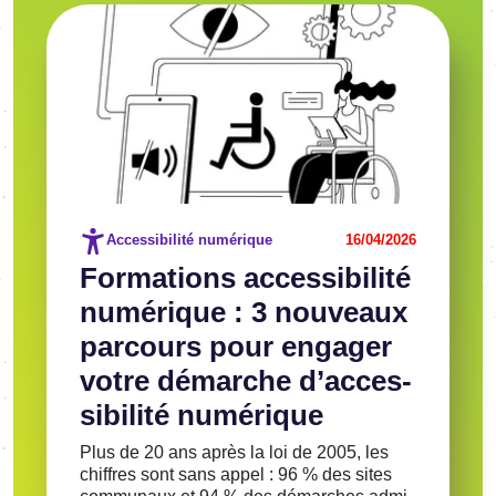
Image
Voir l'article
Accessibilité numérique
16/04/2026
Forma­tions acces­si­bi­lité
numé­rique : 3 nouveaux
parcours pour enga­ger
votre démarche d’ac­ces­
si­bi­lité numé­rique
Plus de 20 ans après la loi de 2005, les
chiffres sont sans appel : 96 % des sites