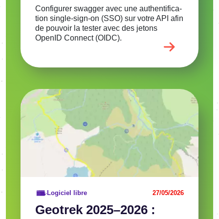
Confi­gu­rer swag­ger avec une authen­ti­fi­ca­
tion single-sign-on (SSO) sur votre API afin
de pouvoir la tester avec des jetons
OpenID Connect (OIDC).
Image
Voir l'article
Logiciel libre
27/05/2026
Geotrek 2025–2026 :