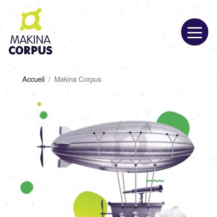
Aller
au
contenu
principal
Fil
Accueil
Makina Corpus
d'Ariane
Image