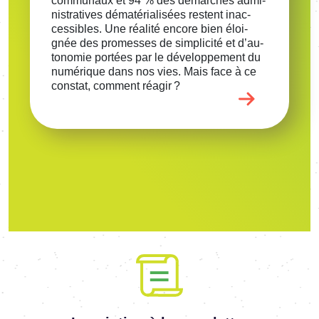
commu­naux et 94 % des démarches admi­
nis­tra­tives déma­té­ria­li­sées restent inac­
ces­sibles. Une réalité encore bien éloi­
gnée des promesses de simpli­cité et d’au­
to­no­mie portées par le déve­lop­pe­ment du
numé­rique dans nos vies. Mais face à ce
constat, comment réagir ?