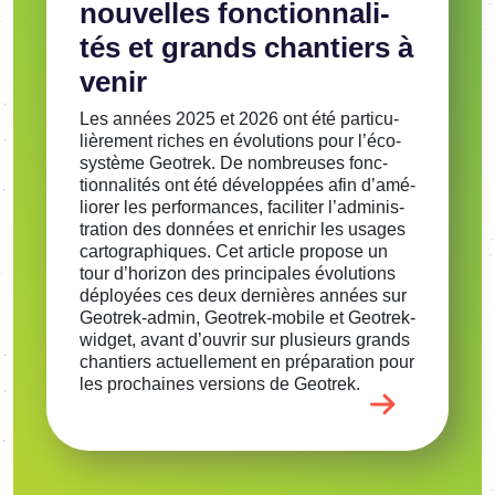
nouvelles fonc­tion­na­li­
tés et grands chan­tiers à
venir
Les années 2025 et 2026 ont été parti­cu­
liè­re­ment riches en évolu­tions pour l’éco­
sys­tème Geotrek. De nombreuses fonc­
tion­na­li­tés ont été déve­lop­pées afin d’amé­
lio­rer les perfor­mances, faci­li­ter l’ad­mi­nis­
tra­tion des données et enri­chir les usages
carto­gra­phiques. Cet article propose un
tour d’ho­ri­zon des prin­ci­pales évolu­tions
déployées ces deux dernières années sur
Geotrek-admin, Geotrek-mobile et Geotrek-
widget, avant d’ou­vrir sur plusieurs grands
chan­tiers actuel­le­ment en prépa­ra­tion pour
les prochaines versions de Geotrek.