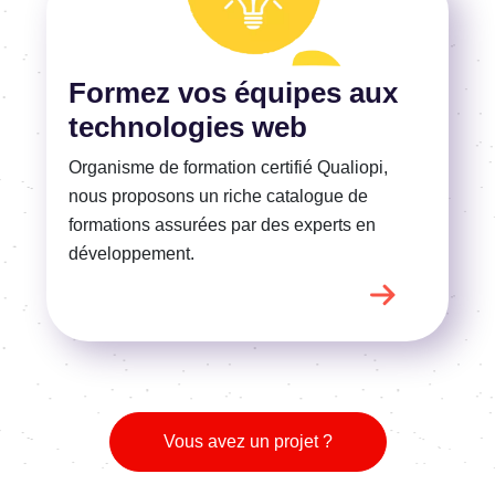
En savoir plus
Formez vos équipes aux
technologies web
Organisme de formation certifié Qualiopi,
nous proposons un riche catalogue de
formations assurées par des experts en
développement.
Vous avez un projet ?