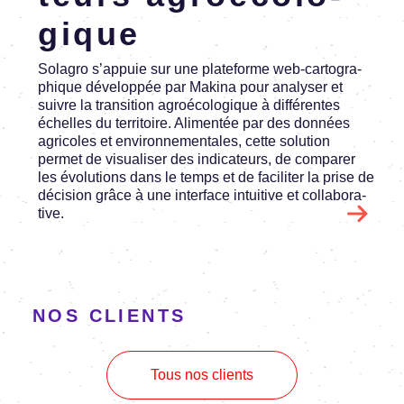
gique
Sola­gro s’ap­puie sur une plate­forme web-carto­gra­
phique déve­lop­pée par Makina pour analy­ser et
suivre la tran­si­tion agroé­co­lo­gique à diffé­rentes
échelles du terri­toire. Alimen­tée par des données
agri­coles et envi­ron­ne­men­tales, cette solu­tion
permet de visua­li­ser des indi­ca­teurs, de compa­rer
les évolu­tions dans le temps et de faci­li­ter la prise de
déci­sion grâce à une inter­face intui­tive et colla­bo­ra­
tive.
NOS CLIENTS
Tous nos clients