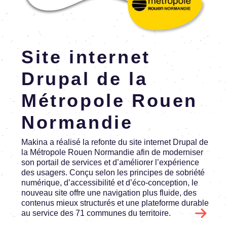
En savoir plus
Site inter­net
Drupal de la
Métro­pole Rouen
Norman­die
Makina a réalisé la refonte du site inter­net Drupal de
la Métro­pole Rouen Norman­die afin de moder­ni­ser
son portail de services et d’amé­lio­rer l’ex­pé­rience
des usagers. Conçu selon les prin­cipes de sobriété
numé­rique, d’ac­ces­si­bi­lité et d’éco-concep­tion, le
nouveau site offre une navi­ga­tion plus fluide, des
conte­nus mieux struc­tu­rés et une plate­forme durable
au service des 71 communes du terri­toire.