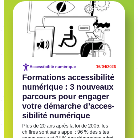
Image
Voir l'article
Accessibilité numérique
16/04/2026
Forma­tions acces­si­bi­lité
numé­rique : 3 nouveaux
parcours pour enga­ger
votre démarche d’ac­ces­
si­bi­lité numé­rique
Plus de 20 ans après la loi de 2005, les
chiffres sont sans appel : 96 % des sites