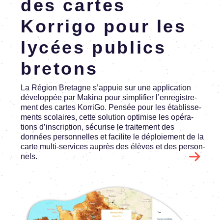
des cartes
Korrigo pour les
lycées publics
bretons
La Région Bretagne s’ap­puie sur une appli­ca­tion
déve­lop­pée par Makina pour simpli­fier l’en­re­gis­tre­
ment des cartes KorriGo. Pensée pour les établis­se­
ments scolaires, cette solu­tion opti­mise les opéra­
tions d’ins­crip­tion, sécu­rise le trai­te­ment des
données person­nelles et faci­lite le déploie­ment de la
carte multi-services auprès des élèves et des person­
nels.
Image