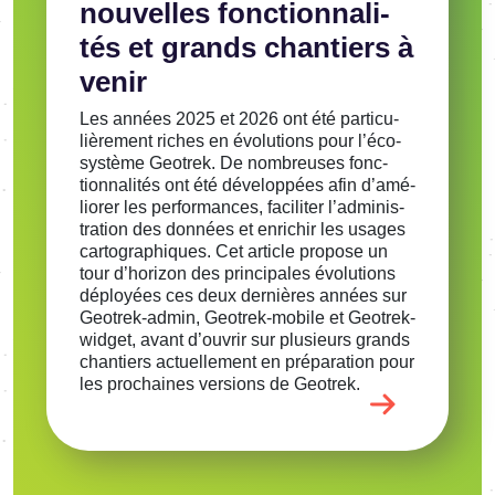
nouvelles fonc­tion­na­li­
tés et grands chan­tiers à
venir
Les années 2025 et 2026 ont été parti­cu­
liè­re­ment riches en évolu­tions pour l’éco­
sys­tème Geotrek. De nombreuses fonc­
tion­na­li­tés ont été déve­lop­pées afin d’amé­
lio­rer les perfor­mances, faci­li­ter l’ad­mi­nis­
tra­tion des données et enri­chir les usages
carto­gra­phiques. Cet article propose un
tour d’ho­ri­zon des prin­ci­pales évolu­tions
déployées ces deux dernières années sur
Geotrek-admin, Geotrek-mobile et Geotrek-
widget, avant d’ou­vrir sur plusieurs grands
chan­tiers actuel­le­ment en prépa­ra­tion pour
les prochaines versions de Geotrek.