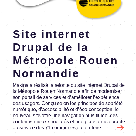
En savoir plus
Site inter­net
Drupal de la
Métro­pole Rouen
Norman­die
Makina a réalisé la refonte du site inter­net Drupal de
la Métro­pole Rouen Norman­die afin de moder­ni­ser
son portail de services et d’amé­lio­rer l’ex­pé­rience
des usagers. Conçu selon les prin­cipes de sobriété
numé­rique, d’ac­ces­si­bi­lité et d’éco-concep­tion, le
nouveau site offre une navi­ga­tion plus fluide, des
conte­nus mieux struc­tu­rés et une plate­forme durable
au service des 71 communes du terri­toire.