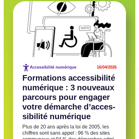
Image
Voir l'article
Accessibilité numérique
16/04/2026
Forma­tions acces­si­bi­lité
numé­rique : 3 nouveaux
parcours pour enga­ger
votre démarche d’ac­ces­
si­bi­lité numé­rique
Plus de 20 ans après la loi de 2005, les
chiffres sont sans appel : 96 % des sites