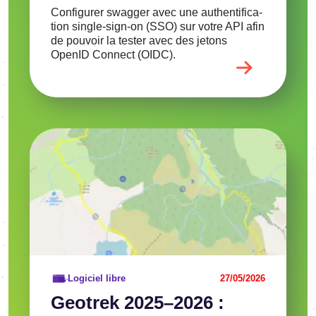
Confi­gu­rer swag­ger avec une authen­ti­fi­ca­
tion single-sign-on (SSO) sur votre API afin
de pouvoir la tester avec des jetons
OpenID Connect (OIDC).
Image
Voir l'article
Logiciel libre
27/05/2026
Geotrek 2025–2026 :