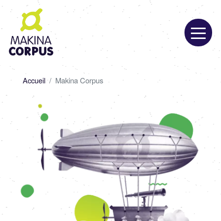
Aller
au
contenu
principal
Fil
Accueil
Makina Corpus
d'Ariane
Image