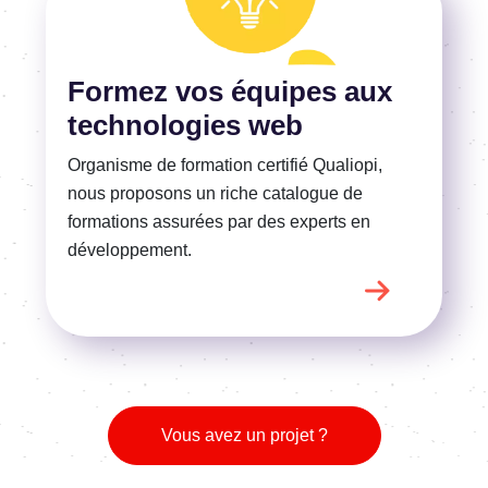
En savoir plus
Formez vos équipes aux
technologies web
Organisme de formation certifié Qualiopi,
nous proposons un riche catalogue de
formations assurées par des experts en
développement.
Vous avez un projet ?