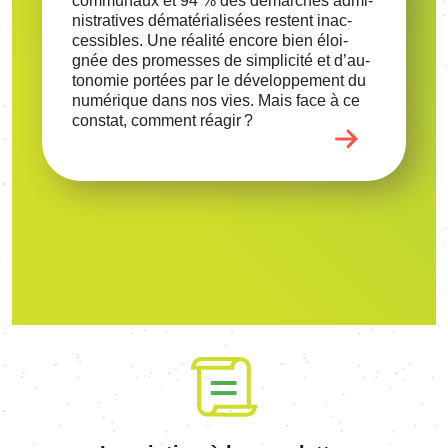
commu­naux et 94 % des démarches admi­
nis­tra­tives déma­té­ria­li­sées restent inac­
ces­sibles. Une réalité encore bien éloi­
gnée des promesses de simpli­cité et d’au­
to­no­mie portées par le déve­lop­pe­ment du
numé­rique dans nos vies. Mais face à ce
constat, comment réagir ?