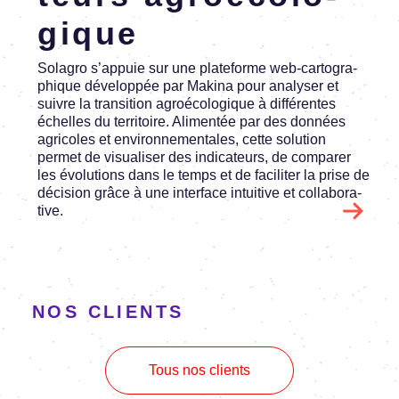
gique
Sola­gro s’ap­puie sur une plate­forme web-carto­gra­
phique déve­lop­pée par Makina pour analy­ser et
suivre la tran­si­tion agroé­co­lo­gique à diffé­rentes
échelles du terri­toire. Alimen­tée par des données
agri­coles et envi­ron­ne­men­tales, cette solu­tion
permet de visua­li­ser des indi­ca­teurs, de compa­rer
les évolu­tions dans le temps et de faci­li­ter la prise de
déci­sion grâce à une inter­face intui­tive et colla­bo­ra­
tive.
NOS CLIENTS
Tous nos clients