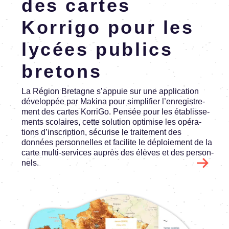
des cartes
Korrigo pour les
lycées publics
bretons
La Région Bretagne s’ap­puie sur une appli­ca­tion
déve­lop­pée par Makina pour simpli­fier l’en­re­gis­tre­
ment des cartes KorriGo. Pensée pour les établis­se­
ments scolaires, cette solu­tion opti­mise les opéra­
tions d’ins­crip­tion, sécu­rise le trai­te­ment des
données person­nelles et faci­lite le déploie­ment de la
carte multi-services auprès des élèves et des person­
nels.
Image