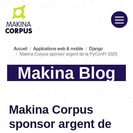
Aller
au
contenu
principal
Fil
Accueil
Applications web & mobile
Django
d'Ariane
Makina Corpus sponsor argent de la PyConFr 2023
Makina Blog
Makina Corpus
sponsor argent de