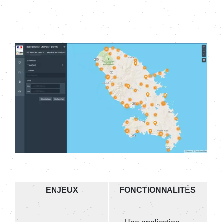
Image
ENJEUX
FONCTIONNALIT
É
S