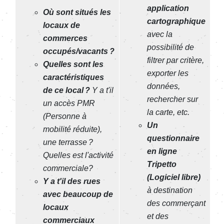
application
Où sont situés les
cartographique
locaux de
avec la
commerces
possibilité de
occupés/vacants ?
filtrer par critère,
Quelles sont les
exporter les
caractéristiques
données,
de ce local ?
Y a t'il
rechercher sur
un accès PMR
la carte, etc.
(
Personne à
Un
mobilité réduite)
,
questionnaire
une terrasse ?
en ligne
Quelles est l'activité
Tripetto
commerciale?
(Logiciel libre)
Y a t'il des rues
à destination
avec beaucoup de
des commerçant
locaux
et des
commerciaux