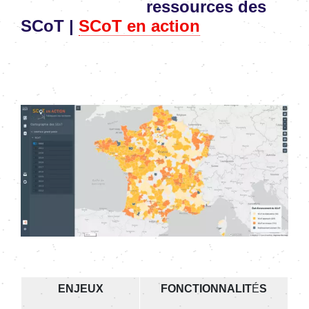
ressources
d
es
SCoT
|
SCoT en action
Image
ENJEUX
FONCTIONNALIT
É
S