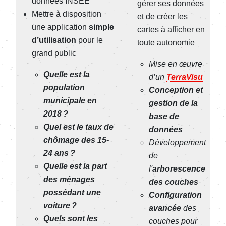
données INSEE
gérer ses données
Mettre à disposition
et de créer les
une application
simple
cartes à afficher en
d’utilisation
pour le
toute autonomie
grand public
Mise en œuvre
Quelle est la
d’un
TerraVisu
population
Conception et
municipale en
gestion de la
2018 ?
base de
Quel est le taux de
données
chômage des 15-
Développement
24 ans ?
de
Quelle est la part
l'
arborescence
des ménages
des couches
possédant une
Configuration
voiture ?
avancée
des
Quels sont les
couches pour