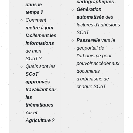
cartographiques
dans le
Génération
temps ?
automatisée
des
Comment
factures d'adhésions
mettre à jour
SCoT
facilement les
Passerelle
vers le
informations
geoportail de
de mon
l'urbanisme pour
SCoT ?
pouvoir accéder aux
Quels sont les
documents
SCoT
d'urbanisme de
approuvés
chaque SCoT
travaillant sur
les
thématiques
Air et
Agriculture ?