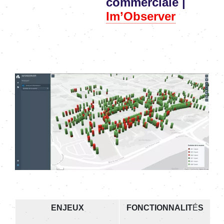
commerciale |
Im’Observer
Image
ENJEUX
FONCTIONNALIT
É
S