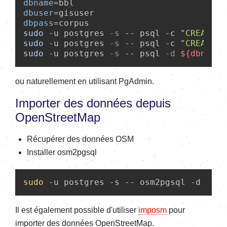
dbname
dbuser
dbpass
sudo
 -u postgres 
-s
 -- psql -c 
"CREATE U
sudo
 -u postgres 
-s
 -- psql -c 
"CREATE D
sudo
 -u postgres 
-s
 -- psql 
-d
${dbname}
ou naturellement en utilisant PgAdmin.
Importer des données depuis
OpenStreetMap
Récupérer des données OSM
Installer osm2pgsql
sudo
 -u postgres -s -- osm2pgsql -d 
${db
Il est également possible d'utiliser
imposm
pour
importer des données OpenStreetMap.