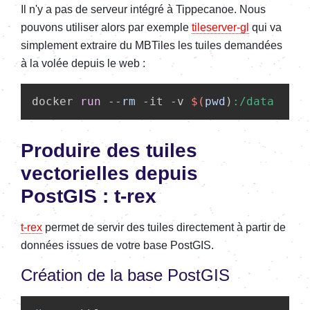
Il n'y a pas de serveur intégré à Tippecanoe. Nous
pouvons utiliser alors par exemple
tileserver-gl
qui va
simplement extraire du MBTiles les tuiles demandées
à la volée depuis le web :
docker 
run
 --
rm
 -it -v 
$(
pwd
)
:/data
 -p 
8
Produire des tuiles
vectorielles depuis
PostGIS : t-rex
t-rex
permet de servir des tuiles directement à partir de
données issues de votre base PostGIS.
Création de la base PostGIS