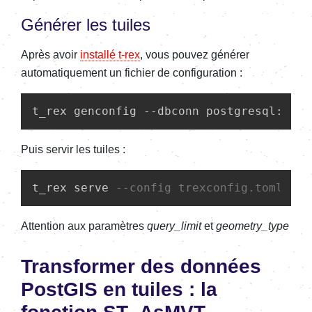
Générer les tuiles
Après avoir
installé t-rex
, vous pouvez générer
automatiquement un fichier de configuration :
t_rex genconfig --dbconn postgresql://gi
Puis servir les tuiles :
t_rex serve 
--config trexconfig.toml
Attention aux paramètres
query_limit
et
geometry_type
Transformer des données
PostGIS en tuiles : la