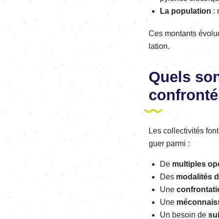
La popu­la­tion
: 
Ces montants évoluent
la­tion.
Quels son
confron­tés
Les collec­ti­vi­tés f
guer parmi :
De
multiples opé
Des
moda­li­tés 
Une
confron­ta­t
Une
mécon­nais­
Un besoin de
sui