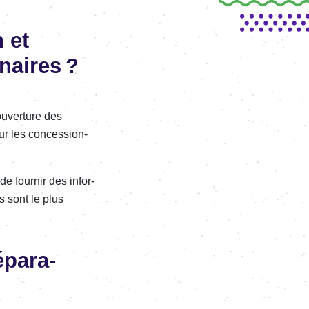
n et
naires ?
u­ver­ture des
ur les conces­sion­
e four­nir des infor­
 sont le plus
épa­ra­