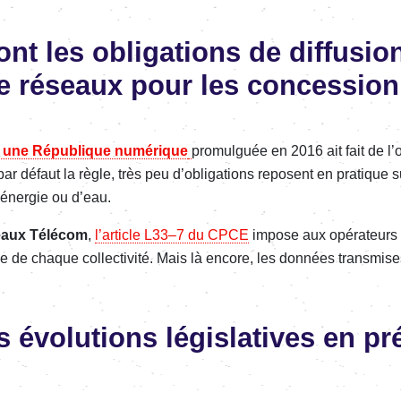
nt les obli­ga­tions de diffu­sio
e réseaux pour les conces­sion­
r une Répu­blique numé­rique
promul­guée en 2016 ait fait de l’o
 défaut la règle, très peu d’obli­ga­tions reposent en pratique s
éner­gie ou d’eau.
aux Télé­com
,
l’ar­ticle L33–7 du CPCE
impose aux opéra­teurs d
de
de chaque collec­ti­vité.
Mais là encore, les données trans­mises
s évolu­tions légis­la­tives en pr