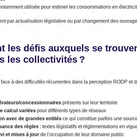
notam­ment utili­sée pour esti­mer les consom­ma­tions en élec­tri­ci
 par actua­li­sa­tion légis­la­tive ou par chan­ge­ment des ouvrag
t les défis auxquels se trouve
 les collec­ti­vi­tés ?
ont face à des diffi­cul­tés récur­rentes dans la percep­tion RODP et 
ra­teurs/conces­sion­naires
présents sur leur terri­toire
de calcul variées
pour diffé­rents types de réseaux
ion avec de grandes enti­tés
ce qui consti­tue parfois une source
sance des règles
: textes légis­la­tifs et règle­men­ta­tions en vigu
vi et mises à jour
de l’oc­cu­pa­tion de leur domaine public