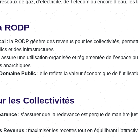
 réseaux de gaz, d’élec­tri­cité, de Télé­com ou encore d’eau, les 
 la RODP
cal
: la RODP génère des reve­nus pour les collec­ti­vi­tés, permet­t
cs et des infra­struc­tures
e assure une utili­sa­tion orga­ni­sée et régle­men­tée de l’es­pace p
ns anar­chiques
du Domaine Public
: elle reflète la valeur écono­mique de l’uti­li­sa
 les Collec­ti­vi­tés
pa­rence
: s’as­su­rer que la rede­vance est perçue de manière just
des Reve­nus
: maxi­mi­ser les recettes tout en équi­li­brant l’at­trac­t