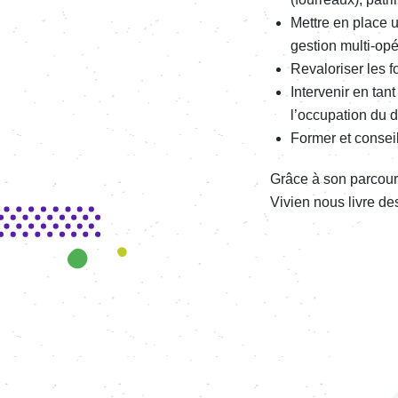
Mettre en place u
gestion multi-opér
Reva­lo­ri­ser les
Inter­ve­nir en ta
l’oc­cu­pa­tion du
Former et conseil
Grâce à son parcours 
Vivien nous livre de
Image