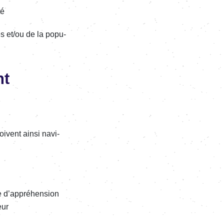
té
es et/ou de la popu­
nt
doivent ainsi navi­
 d’ap­pré­hen­sion
eur