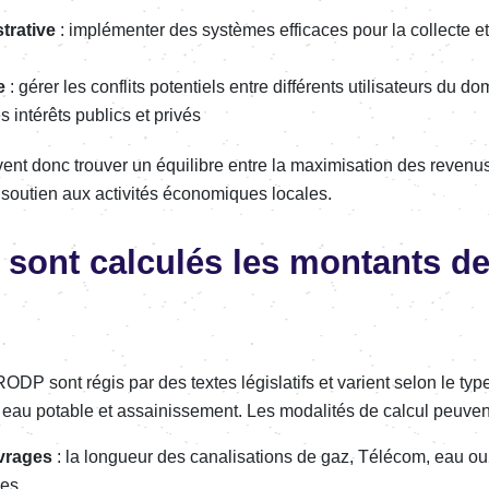
tra­tive
: implé­men­ter des systèmes effi­caces pour la collecte e
e
: gérer les conflits poten­tiels entre diffé­rents utili­sa­teurs du 
 inté­rêts publics et privés
ivent donc trou­ver un équi­libre entre la maxi­mi­sa­tion des reve­nus
e soutien aux acti­vi­tés écono­miques locales.
ont calcu­lés les montants de
DP sont régis par des textes légis­la­tifs et varient selon le typ
m, eau potable et assai­nis­se­ment. Les moda­li­tés de calcul peuve
vrages
: la longueur des cana­li­sa­tions de gaz, Télé­com, eau o
ues