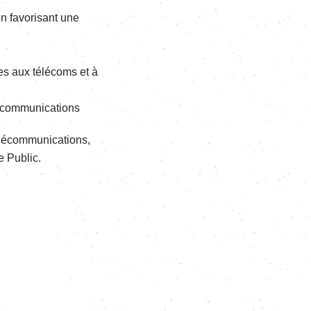
 favo­ri­sant une
ées aux télé­coms et à
om­mu­ni­ca­tions
­com­mu­ni­ca­tions,
e Public.