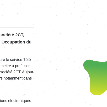
 société 2CT,
Oc­cu­pa­tion du
­turé le service Télé­
mettre à profit ses
la société 2CT. Aujour­
eurs notam­ment dans
­tions élec­tro­niques