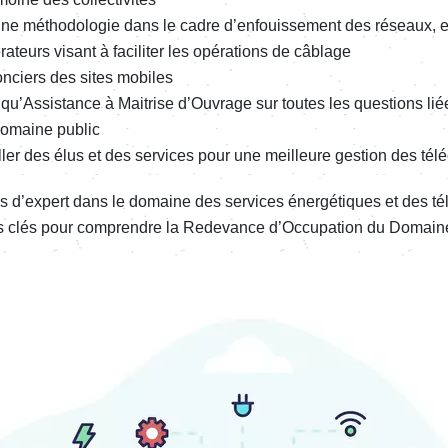
ne métho­do­lo­gie dans le cadre d’en­fouis­se­ment des réseaux, en
a­teurs visant à faci­li­ter les opéra­tions de câblage
 fonciers des sites mobiles
nt qu’As­sis­tance à Maitrise d’Ou­vrage sur toutes les ques­tions li
 domaine public
ler des élus et des services pour une meilleure gestion des télé­c
d’ex­pert dans le domaine des services éner­gé­tiques et des télé
s clés pour comprendre la Rede­vance d’Oc­cu­pa­tion du Domain