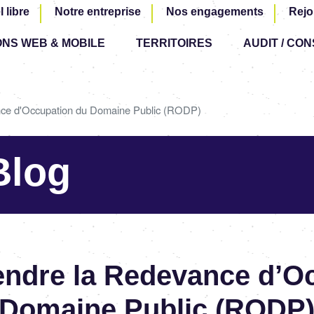
Aller
l libre
Notre entreprise
Nos engagements
Rejo
au
ONS WEB & MOBILE
TERRITOIRES
contenu
AUDIT / CON
principal
ce d'Occupation du Domaine Public (RODP)
Blog
dre la Rede­vance d’Oc­
 Domaine Public (RODP