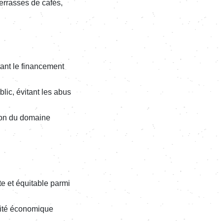
terrasses de cafés,
ant le finan­ce­ment
ublic, évitant les abus
­tion du domaine
e et équi­table parmi
i­vité écono­mique