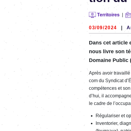
Territoires
|
03/09/2024
|
A
Dans cet article 
nous livre son t
Domaine Public 
Après avoir travaill
com du Syndi­cat d’É
compé­tences et son ex
d’hui, il accom­pagne
le cadre de l’oc­cu­p
Régu­la­ri­ser et 
Inven­to­rier, diag
(four­reaux), patri­