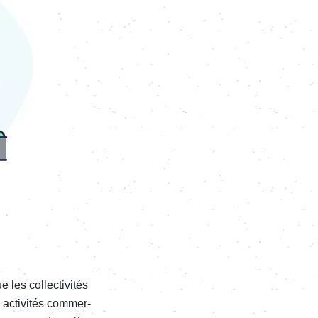
es collec­ti­vi­tés
 acti­vi­tés commer­