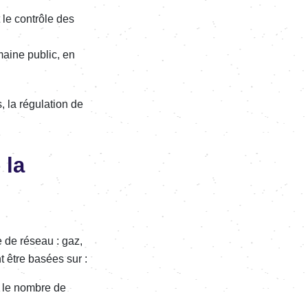
t le contrôle des
domaine public, en
, la régu­la­tion de
 la
e de réseau : gaz,
nt être basées sur :
u le nombre de