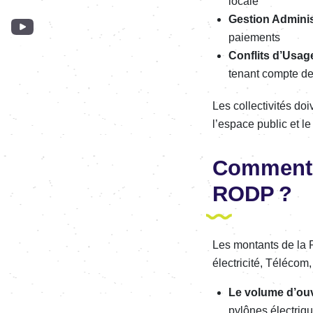
locale
Gestion Admi­nis­
paie­ments
Conflits d’Usag
tenant compte des
Les collec­ti­vi­tés do
l’es­pace public et l
Comment s
RODP ?
Les montants de la RO
élec­tri­cité, Télé­co
Le volume d’ou­
pylônes élec­triq