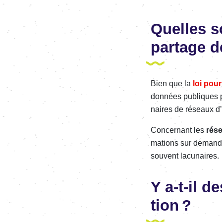
Quelles so
partage d
Bien que la
loi pou
données publiques par
naires de réseaux d’
Concer­nant les
rése
ma­tions sur deman
souvent lacu­naires.
Y a-t-il de
tion ?