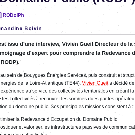
RODolPh
mandine Boivin
est issu d’une inter­view, Vivien Gueit Direc­teur de la
émoi­gnage d’ex­pert pour comprendre la Rede­vance d’
(RODP).
é au sein de
Bouygues
É
nergies Services, puis
construit et struc
ner­gies de la Loire-Atlan­tique (TE44),
Vivien Gueit
a
décidé de 
pé­rience au service des collec­ti­vi­tés terri­to­riales en créant 
 les collec­ti­vi­tés à recou­vrer les sommes dues par les opéra­t
a­tion du domaine public. Ses prin­ci­pales missions consistent à :
opti­mi­ser la Rede­vance d’Oc­cu­pa­tion du Domaine Public
­nos­tiquer et valo­ri­ser les infra­struc­tures passives de commu­ni­ca
moine des collec­ti­vi­tés