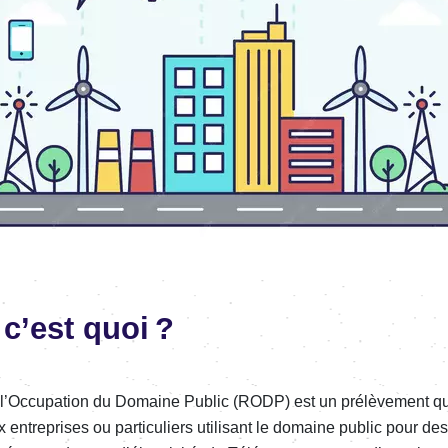
c’est quoi ?
Oc­cu­pa­tion du Domaine Public (RODP) est un prélè­ve­ment que l
entre­prises ou parti­cu­liers utili­sant le domaine public pour des