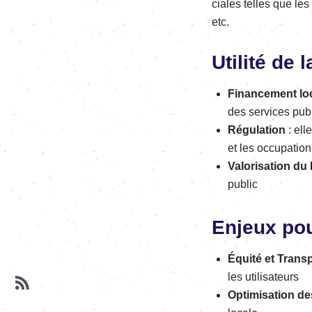
ciales telles que les
etc.
Utilité de
Finan­ce­ment lo
des services publi
Régu­la­tion
: ell
et les occu­pa­tio
Valo­ri­sa­tion 
public
Enjeux pour
Équité et Trans­
les utili­sa­teurs
Opti­mi­sa­tion 