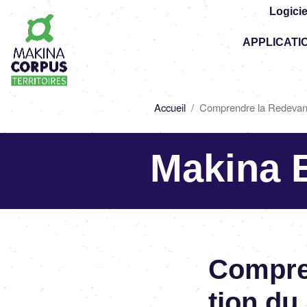
Logicie
Top
APPLICATI
-
Main
navigation
Fil
Accueil
Comprendre la Redevan
d'Ariane
Makina 
Compren
tion du