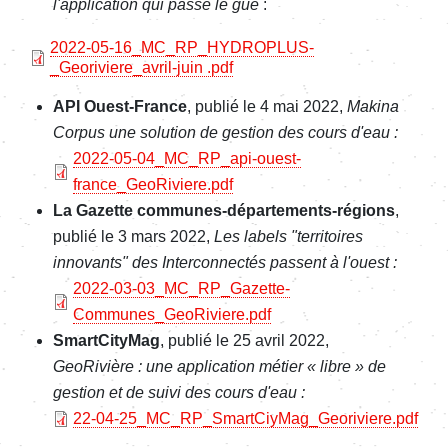
l'application qui passe le gué
:
File
2022-05-16_MC_RP_HYDROPLUS-
_Georiviere_avril-juin .pdf
API Ouest-France
, publié le 4 mai 2022,
Makina
Corpus une solution de gestion des cours d'eau :
File
2022-05-04_MC_RP_api-ouest-
france_GeoRiviere.pdf
La Gazette communes-départements-régions
,
publié le 3 mars 2022,
Les labels "territoires
innovants" des Interconnectés passent à l'ouest :
File
2022-03-03_MC_RP_Gazette-
Communes_GeoRiviere.pdf
SmartCityMag
, publié le 25 avril 2022,
GeoRivière : une application métier « libre » de
gestion et de suivi des cours
d'eau :
File
22-04-25_MC_RP_SmartCiyMag_Georiviere.pdf