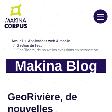
Aller
au
contenu
principal
Fil
Accueil
Applications web & mobile
d'Ariane
Gestion de l'eau
GeoRivière, de nouvelles évolutions en perspective
Makina Blog
GeoRivière, de
nouvelles