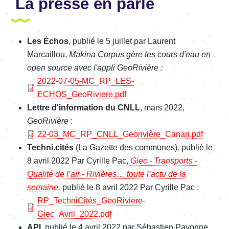
La presse en parle
Les Échos
, publié le 5 juillet par Laurent
Marcaillou,
Makina Corpus gère les cours d'eau en
open
source avec l'appli GeoRivière :
File
2022-07-05-MC_RP_LES-
ECHOS_GeoRiviere.pdf
Lettre d'information du CNLL
, mars 2022,
GeoRivière
:
File
22-03_MC_RP_CNLL_Georivière_Canari.pdf
Techni.cités
(La Gazette des communes)
,
publié le
8 avril 2022 Par Cyrille Pac,
Giec - Transports -
Qualité de l’air - Rivières… toute l’actu de la
semaine
,
publié le 8 avril 2022 Par Cyrille Pac :
File
RP_TechniCités_GeoRiviere-
Giec_Avril_2022.pdf
API
, publié le 4 avril 2022 par Sébastien Payonne,