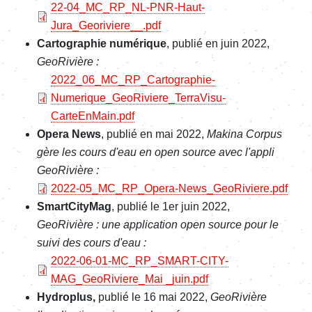
File
22-04_MC_RP_NL-PNR-Haut-
Jura_Georiviere__.pdf
Cartographie numérique
, publié en juin 2022,
GeoRivière :
File
2022_06_MC_RP_Cartographie-
Numerique_GeoRiviere_TerraVisu-
CarteEnMain.pdf
Opera News
, publié en mai 2022,
Makina Corpus
gère les cours d'eau en open source avec l'appli
GeoRivière :
File
2022-05_MC_RP_Opera-News_GeoRiviere.pdf
SmartCityMag
, publié le 1er juin 2022,
GeoRivière : une application open source pour le
suivi des cours d'eau :
File
2022-06-01-MC_RP_SMART-CITY-
MAG_GeoRiviere_Mai _juin.pdf
Hydroplus,
publié le 16 mai 2022,
GeoRivière