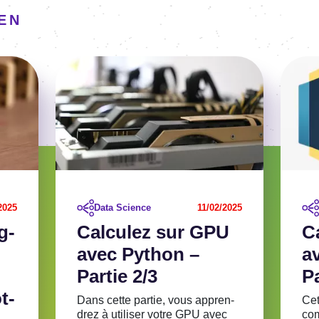
IEN
Image
Imag
Voir l'article
Voir l'ar
2025
Data Science
11/02/2025
g­
Calcu­­lez sur GPU
C
avec Python –
a
Partie 2/3
Pa
t­
Dans cette partie, vous appren­
Cet
drez à utili­ser votre GPU avec
com