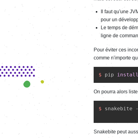
Il faut qu'une JV
pour un dévelop
Le temps de déma
ligne de comma
Pour éviter ces inco
comme n'importe qu
$ 
pip 
instal
On pourra alors list
$ 
snakebite 
Snakebite peut aussi