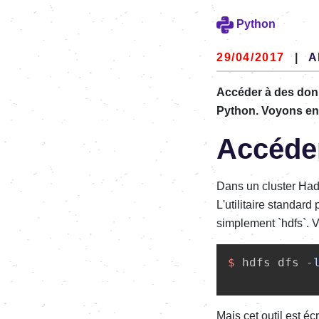
Python
29/04/2017
|
A
Accéder à des donn
Python. Voyons en
Accéde
Dans un cluster Had
L'utilitaire standa
simplement `hdfs`. V
$ 
hdfs dfs -
Mais cet outil est éc