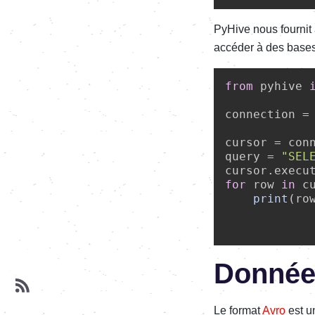
PyHive nous fournit 
accéder à des bases
from
 pyhive 
connection =
            
cursor = conn
query = 
"SEL
for
 row 
in
 c
print
(ro
Donnée
Le format
Avro
est u