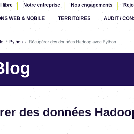
Aller
l libre
Notre entreprise
Nos engagements
Rejo
au
ONS WEB & MOBILE
TERRITOIRES
contenu
AUDIT / CON
principal
le
Python
Récupérer des données Hadoop avec Python
Blog
rer des données Hadoo