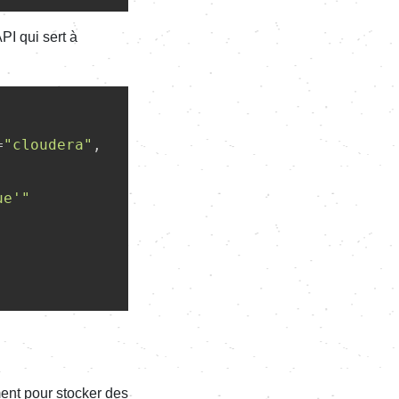
API qui sert à
=
"cloudera"
,

ue'"
ent pour stocker des