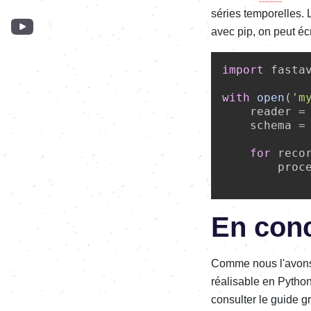
séries temporelles.
avec pip, on peut éc
import
 fasta
with
open
(
'm
    reader = 
    schema = 
for
 reco
        proce
En con
Comme nous l'avons 
réalisable en Pytho
consulter le guide gr