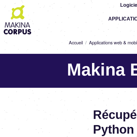
Logicie
Top
APPLICATI
-
Main
navigation
Fil
Accueil
Applications web & mobi
d'Ariane
Makina 
Récupé
Python