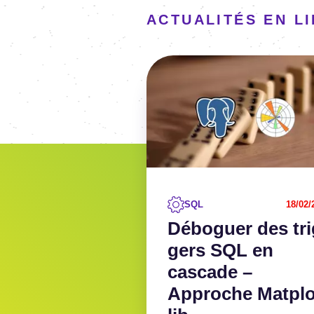
ACTUALITÉS EN L
Image
Voir l'article
SQL
18/02/
Débo­guer des tri
gers SQL en
cascade –
Approche Matplo