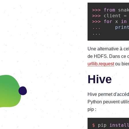
>>> 
from
 sna
>>> 
client =
>>> 
for
 x 
in
... 
prin
Une alternative à ce
de HDFS. Dans ce c
urllib.request
ou bi
Hive
Hive permet d'accéd
Python peuvent util
pip :
$ 
pip 
instal