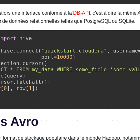
alors une interface conforme à la
DB-API
, c'est à dire la même 
 de données relationnelles telles que PostgreSQL ou SQLite.
import
 hive

 hive.connect(
"quickstart.cloudera"
, username
              port=
10000
)

ection.cursor()

ECT * FROM my_data WHERE some_field='some val
ursor.fetchall():

w[
0
], row[
1
])

s Avro
n format de stockage populaire dans le monde Hadoop, notamm