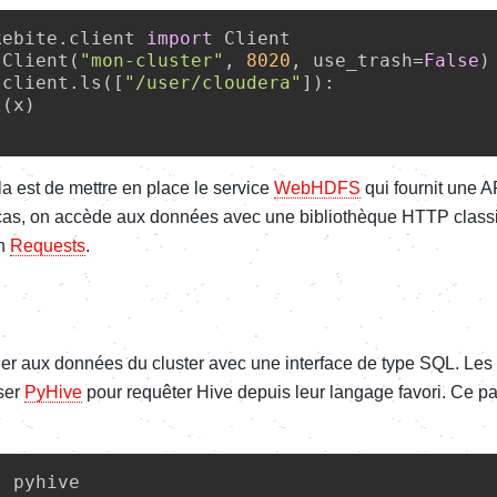
kebite.client 
import
 Client(
"mon-cluster"
, 
8020
, use_trash=
False
 client.ls([
"/user/cloudera"
t
(x)

la est de mettre en place le service
WebHDFS
qui fournit une 
as, on accède aux données avec une bibliothèque HTTP classi
en
Requests
.
er aux données du cluster avec une interface de type SQL. Le
iser
PyHive
pour requêter Hive depuis leur langage favori. Ce pa
l