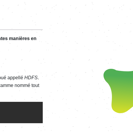
ntes manières en
ibué appellé
HDFS
.
ogramme nommé tout