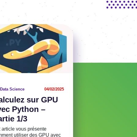
e
ticle
Data Science
04/02/2025
alcu­lez sur GPU
vec Python –
rtie 1/3
 article vous présente
ment utili­ser des GPU avec