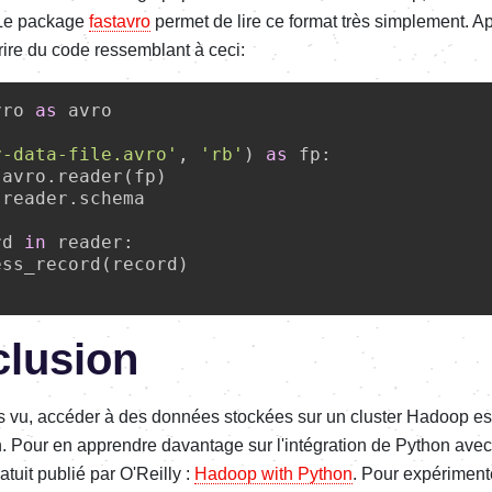
 Le package
fastavro
permet de lire ce format très simplement. Apr
rire du code ressemblant à ceci:
vro 
as
 avro

y-data-file.avro'
, 
'rb'
) 
as
 fp:

avro.reader(fp)

reader.schema

rd 
in
 reader:

ss_record(record)

clusion
vu, accéder à des données stockées sur un cluster Hadoop est 
n. Pour en apprendre davantage sur l'intégration de Python av
atuit publié par O'Reilly :
Hadoop with Python
. Pour expérimen