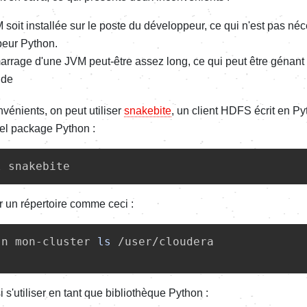
M soit installée sur le poste du développeur, ce qui n'est pas né
peur Python.
rrage d'une JVM peut-être assez long, ce qui peut être génant 
nde
nvénients, on peut utiliser
snakebite
, un client HDFS écrit en Pyt
el package Python :
l
er un répertoire comme ceci :
-n mon-cluster 
ls
 /user/cloudera
 s'utiliser en tant que bibliothèque Python :