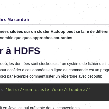
lex Marandon
ées situées sur un cluster Hadoop peut se faire de différe
semble quelques approches courantes.
r à HDFS
oop, les données sont stockées sur un système de fichier distr
rd pour accéder à ces données en ligne de commande est un pr
oici par exemple comment lister un répertoire avec cet outil:
ls
'hdfs://mon-cluster/user/cloudera/'
rit en Java, ce qui présente deux inconvénients :