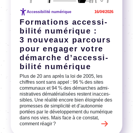
Accessibilité numérique
16/04/2026
Forma­tions acces­si­
bi­lité numé­rique :
3 nouveaux parcours
pour enga­ger votre
démarche d’ac­ces­si­
bi­lité numé­rique
Plus de 20 ans après la loi de 2005, les
chiffres sont sans appel : 96 % des sites
commu­naux et 94 % des démarches admi­
nis­tra­tives déma­té­ria­li­sées restent inac­ces­
sibles. Une réalité encore bien éloi­gnée des
promesses de simpli­cité et d’au­to­no­mie
portées par le déve­lop­pe­ment du numé­rique
dans nos vies. Mais face à ce constat,
comment réagir ?