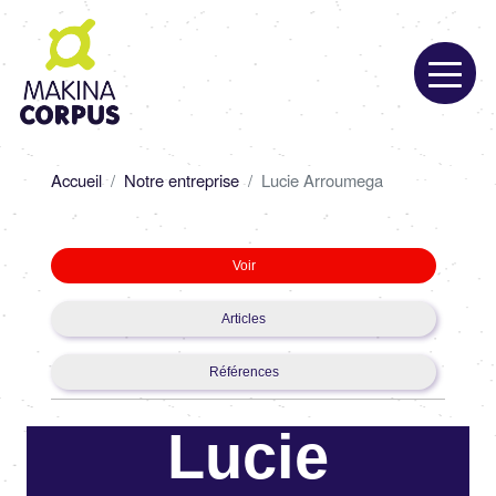
Aller
au
contenu
principal
Fil
Accueil
Notre entreprise
Lucie Arroumega
d'Ariane
Primary
Voir
tabs
Articles
Références
Lucie