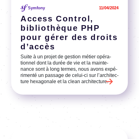
Symfony
11/04/2024
Access Control,
biblio­thèque PHP
pour gérer des droits
d’ac­cès
Suite à un projet de gestion métier opéra­
tion­nel dont la durée de vie et la main­te­
nance sont à long termes, nous avons expé­
ri­menté un passage de celui-ci sur l’ar­chi­tec­
ture hexa­go­nale et la clean archi­tec­ture.
Image
Voir l'article