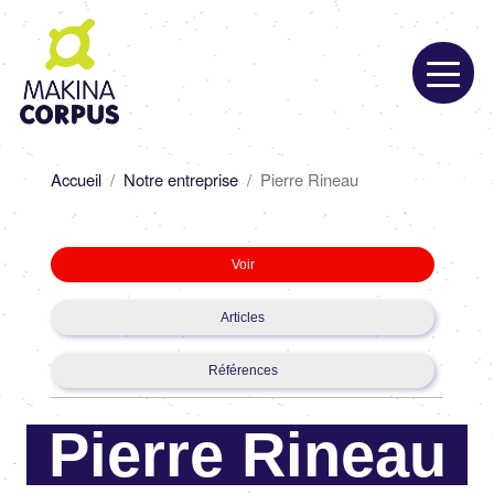
Aller
au
contenu
principal
Fil
Accueil
Notre entreprise
Pierre Rineau
d'Ariane
Primary
Voir
tabs
Articles
Références
Pierre Rineau