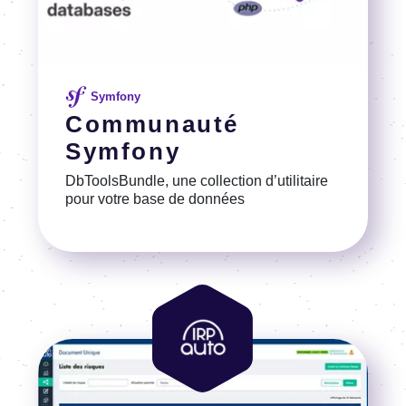
Symfony
Communauté
Symfony
DbTools­Bundle, une collec­tion d’uti­li­taire
pour votre base de données
Voir la référence
Image
Image