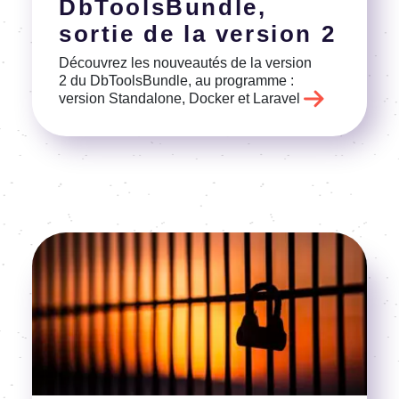
DbTools­Bundle,
sortie de la version 2
Décou­vrez les nouveau­tés de la version
2 du DbTools­Bundle, au programme :
version Stan­da­lone, Docker et Lara­vel
Image
Voir l'article