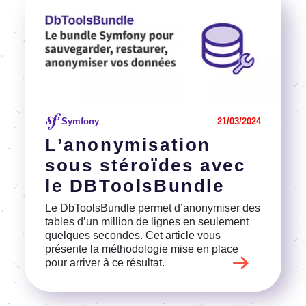
Symfony
21/03/2024
L’ano­ny­mi­sa­tion
sous stéroïdes avec
le DBTools­Bundle
Le DbTools­Bundle permet d’ano­ny­mi­ser des
tables d’un million de lignes en seule­ment
quelques secondes. Cet article vous
présente la métho­do­lo­gie mise en place
pour arri­ver à ce résul­tat.