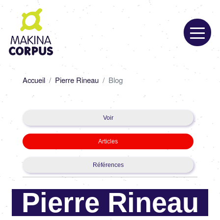
Aller
au
contenu
principal
Fil
Accueil
Pierre Rineau
Blog
d'Ariane
Primary
Voir
tabs
Articles
Références
Pierre Rineau