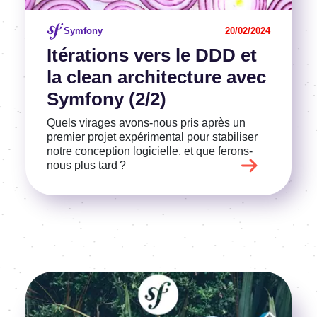
Symfony
20/02/2024
Itéra­tions vers le DDD et
la clean archi­tec­ture avec
Symfony (2/2)
Quels virages avons-nous pris après un
premier projet expé­ri­men­tal pour stabi­li­ser
notre concep­tion logi­cielle, et que ferons-
nous plus tard ?
Image
Voir l'article