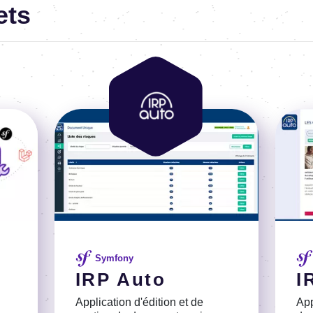
ets
Image
Image
Imag
Symfony
IRP Auto
I
Application d'édition et de
App