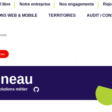
Aller
l libre
Notre entreprise
Nos engagements
Rejo
au
ONS WEB & MOBILE
TERRITOIRES
contenu
AUDIT / CON
principal
nces
ces
ineau
lutions métier