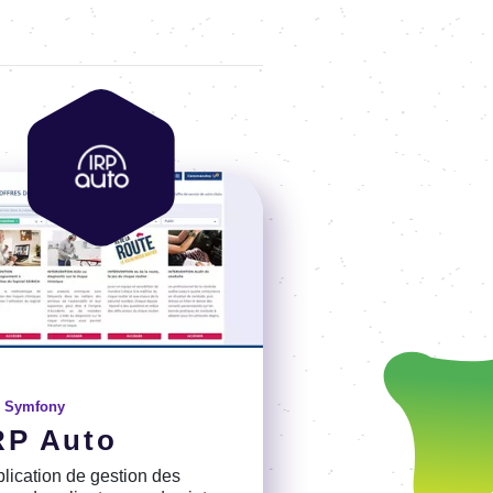
Image
e
Symfony
RP Auto
li­ca­tion de gestion des