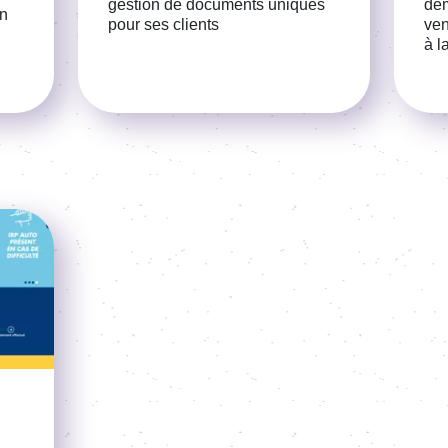
gestion de documents uniques
dem
on
pour ses clients
ven
à l
Voir la référence
Voir la 