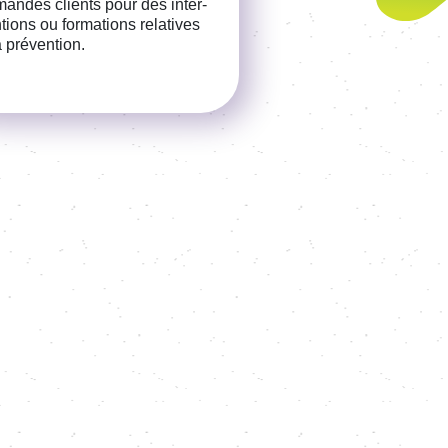
andes clients pour des inter­
­tions ou forma­tions rela­tives
a préven­tion.
référence