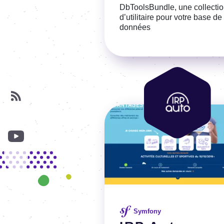
DbTools­Bundle, une collec­ti
d’uti­li­taire pour votre base de
données
Voir la référence
Image
Image
Symfony