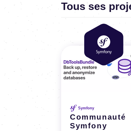
Tous ses proj
Image
Image
Symfony
Communauté
Symfony