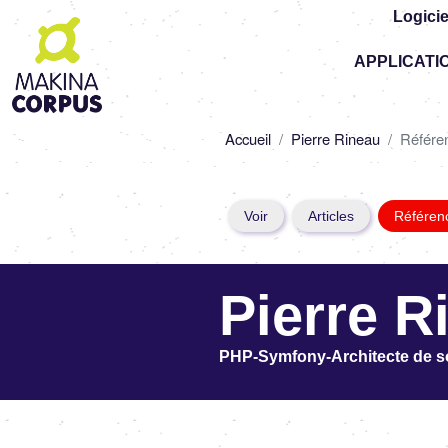
Logicie
Top
APPLICATI
-
Main
navigation
Fil
Accueil
Pierre Rineau
Référe
d'Ariane
Primary
Voir
Articles
Référen
tabs
Pierre R
PHP-Symfony-Architecte de so